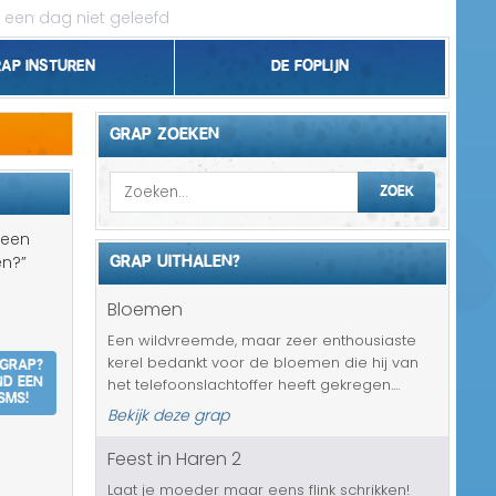
 een dag niet geleefd
rap insturen
De foplijn
Bel grappen
GRAP ZOEKEN
Topgrappen
ZOEK
Handhaving
 een
GRAP UITHALEN?
en?”
18+ en Relatie
Bloemen
Zakelijk/Studie
Een wildvreemde, maar zeer enthousiaste
 grap?
kerel bedankt voor de bloemen die hij van
Geld/Belasting
nd een
het telefoonslachtoffer heeft gekregen....
SMS!
Bekijk deze grap
Buurt/Gemeente
Feest in Haren 2
Pakket/Bestelling
Laat je moeder maar eens flink schrikken!