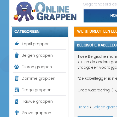
Gegarandeerd de 
Ho
Categorieen
Wil jij direct een l
1 april grappen
BELGISCHE KABELLEG
Belgen grappen
Twee Belgische mann
kuil en de andere gooi
Dieren grappen
vraagt een voorbijga
Domme grappen
“De kabellegger is n
Droge grappen
Grap waardering:
3.7
Flauwe grappen
Home
/
Belgen grap
Grove grappen