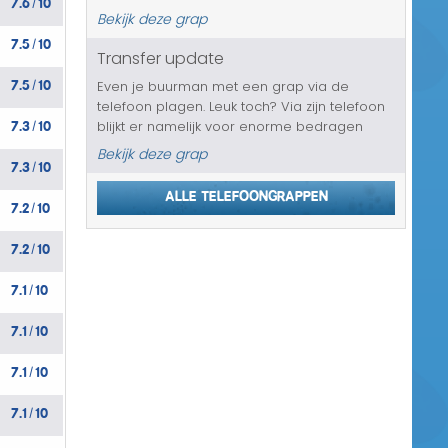
/
behoorlijk bedrag. Een flitspaal waar deze
Bekijk deze grap
persoon drie keer langs is gereden heeft
7.5
10
/
hem te pakken. Geen leuk nieuws. De...
Transfer update
7.5
10
Even je buurman met een grap via de
/
telefoon plagen. Leuk toch? Via zijn telefoon
7.3
10
blijkt er namelijk voor enorme bedragen
/
naar Ghana te worden gebeld. Het uitzetten
Bekijk deze grap
7.3
10
van de telefoon heeft hierbij geen enkele zin.
/
Het enige wat kan werken is ...
Alle telefoongrappen
7.2
10
/
7.2
10
/
7.1
10
/
7.1
10
/
7.1
10
/
7.1
10
/