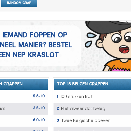
Random grap
Mannen grappen
Sex grappen
Slechte grappen
e iemand foppen op
ineel manier? Bestel
Turken grappen
een nep kraslot
Vrouwen grappen
N GRAPPEN
TOP 15 BELGEN GRAPPEN
5.6
10
1
100 stukken fruit
/
3.5
10
2
aat
Niet alweer dat beleg
/
6.0
10
3
Twee Belgische boeven
/
5.1
10