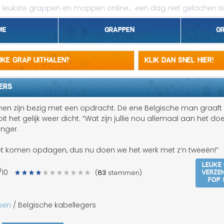
leukste grappen en moppen online...
een dag niet gelachen is
me
Grappen
G
1 april grappen
euke grap uithalen?
Klik dan snel hier!
Belgen grappen
ERS
Dieren grappen
en zijn bezig met een opdracht. De ene Belgische man graaft
t het gelijk weer dicht. “Wat zijn jullie nou allemaal aan het do
Domme grappen
nger.
Droge grappen
iet komen opdagen, dus nu doen we het werk met z’n tweeën!”
Leuke
Flauwe grappen
Verze
/10
(
63
stemmen)
fop 
Grove grappen
pen
/ Belgische kabellegers
Jantje grappen