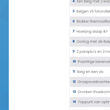
4
Een Belg met 2 kwa
5
Belgen VS fotorolle
6
Blokker thermosfle
7
Hoelang slaap ik?
8
Oorlog met de Bel
9
2 paraplu's en 3 
10
Prachtige berenve
11
Belg en een vis
12
Groepsverkrachte
13
Dronken thuiskom
14
Toppunt van opt