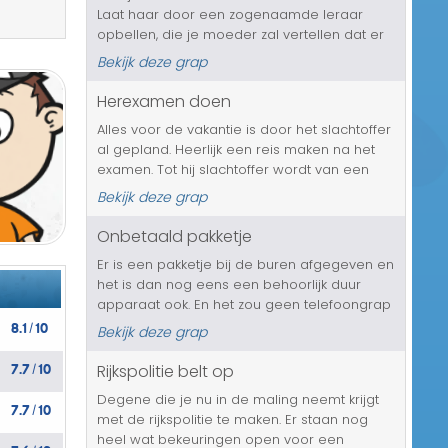
Laat haar door een zogenaamde leraar
Transport/Verkeer
opbellen, die je moeder zal vertellen dat er
op jouw Facebook pagina een oproep staat
Kerst/Sinterklaas
Bekijk deze grap
voor een groot feest, in je eigen huis. En het
is een openbare oproep, dus ...
Herexamen doen
Diversen/Andere
Alles voor de vakantie is door het slachtoffer
al gepland. Heerlijk een reis maken na het
examen. Tot hij slachtoffer wordt van een
telefoongrap. Hij krijgt te horen dat hij
Bekijk deze grap
herexamen moet doen en aangezien dit
verplicht is, moet hij gewoon...
Onbetaald pakketje
Er is een pakketje bij de buren afgegeven en
het is dan nog eens een behoorlijk duur
apparaat ook. En het zou geen telefoongrap
8.1
10
zijn als het dure apparaat nooit betaald is en
Bekijk deze grap
/
jouw slachtoffer hier natuurlijk wel eventjes
7.7
10
voor op moet draaie...
Rijkspolitie belt op
/
Degene die je nu in de maling neemt krijgt
7.7
10
/
met de rijkspolitie te maken. Er staan nog
heel wat bekeuringen open voor een
7.6
10