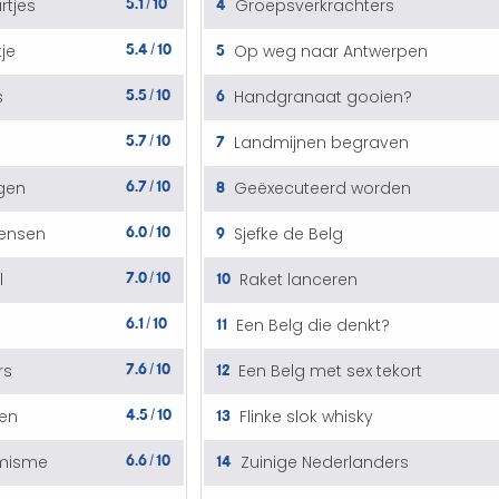
4
rtjes
Groepsverkrachters
/
5.4
10
5
tje
Op weg naar Antwerpen
/
5.5
10
6
s
Handgranaat gooien?
/
5.7
10
7
Landmijnen begraven
/
6.7
10
8
gen
Geëxecuteerd worden
/
6.0
10
9
mensen
Sjefke de Belg
/
7.0
10
10
l
Raket lanceren
/
6.1
10
11
Een Belg die denkt?
/
7.6
10
12
rs
Een Belg met sex tekort
/
4.5
10
13
en
Flinke slok whisky
/
6.6
10
14
imisme
Zuinige Nederlanders
/