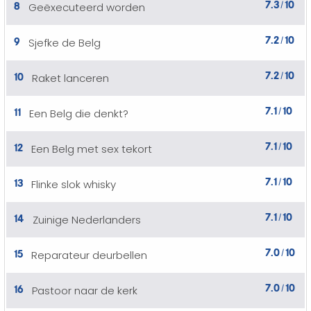
7.3
10
8
Geëxecuteerd worden
/
7.2
10
9
Sjefke de Belg
/
7.2
10
10
Raket lanceren
/
7.1
10
11
Een Belg die denkt?
/
7.1
10
12
Een Belg met sex tekort
/
7.1
10
13
Flinke slok whisky
/
7.1
10
14
Zuinige Nederlanders
/
7.0
10
15
Reparateur deurbellen
/
7.0
10
16
Pastoor naar de kerk
/