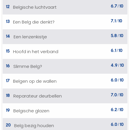
6.7
10
12
Belgische luchtvaart
/
7.1
10
13
Een Belg die denkt?
/
5.8
10
14
Een lenzenkistje
/
6.1
10
15
Hoofd in het verband
/
4.9
10
16
Slimme Belg?
/
6.0
10
17
Belgen op de wallen
/
7.0
10
18
Reparateur deurbellen
/
6.2
10
19
Belgische glazen
/
6.0
10
20
Belg bezig houden
/