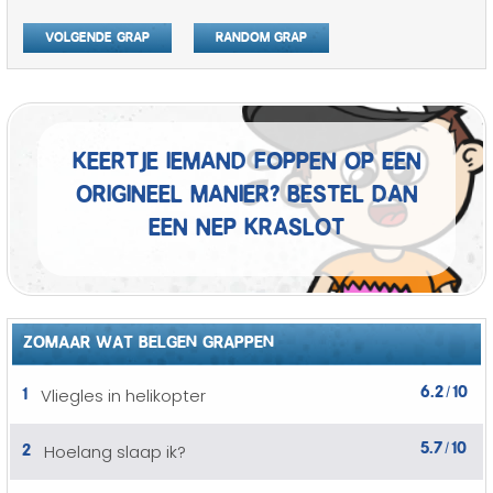
Volgende grap
Random grap
Keertje iemand foppen op een
origineel manier? Bestel dan
een nep kraslot
ZOMAAR WAT BELGEN GRAPPEN
6.2
10
1
Vliegles in helikopter
/
5.7
10
2
Hoelang slaap ik?
/