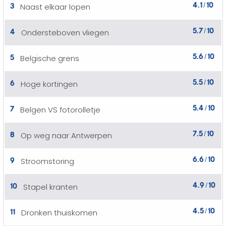
4.1
10
3
Naast elkaar lopen
/
5.7
10
4
Ondersteboven vliegen
/
5.6
10
5
Belgische grens
/
5.5
10
6
Hoge kortingen
/
5.4
10
7
Belgen VS fotorolletje
/
7.5
10
8
Op weg naar Antwerpen
/
6.6
10
9
Stroomstoring
/
4.9
10
10
Stapel kranten
/
4.5
10
11
Dronken thuiskomen
/