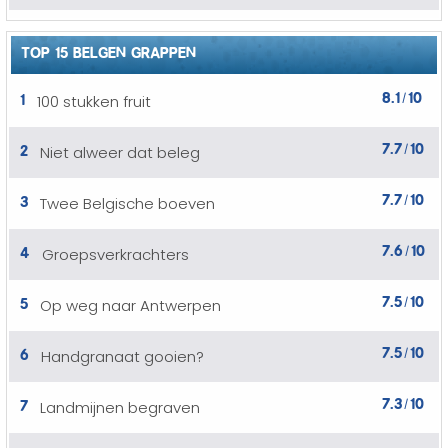
TOP 15 BELGEN GRAPPEN
8.1
10
1
100 stukken fruit
/
7.7
10
2
Niet alweer dat beleg
/
7.7
10
3
Twee Belgische boeven
/
7.6
10
4
Groepsverkrachters
/
7.5
10
5
Op weg naar Antwerpen
/
7.5
10
6
Handgranaat gooien?
/
7.3
10
7
Landmijnen begraven
/