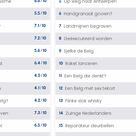
5
misme
Op weg naar Antwerpen
/
5.5
10
6
Handgranaat gooien?
/
7.1
10
7
?
Landmijnen begraven
/
7.2
10
8
Geëxecuteerd worden
/
5.6
10
9
Sjefke de Belg
/
6.4
10
10
st
Raket lanceren
/
4.5
10
11
Een Belg die denkt?
/
4.1
10
12
n
Een Belg met sex tekort
/
4.2
10
13
elg?
Flinke slok whisky
/
7.3
10
14
aven
Zuinige Nederlanders
/
6.5
10
15
er
Reparateur deurbellen
/