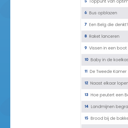
5
Toppunt van opti
6
Bus opblazen
7
Een Belg die denkt
8
Raket lanceren
9
Vissen in een boot
10
Baby in de koelka
11
De Tweede Kamer
12
Naast elkaar lope
13
Hoe peutert een B
14
Landmijnen begr
15
Brood bij de bakk