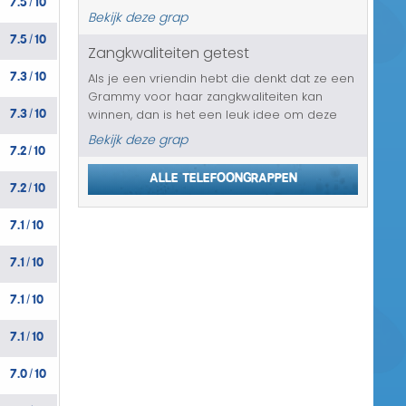
/
bepaalde sms-dienst die jouw slachtoffer
Bekijk deze grap
blijkbaar heeft gebruikt. Het gaat om een
7.5
10
/
bedrag van 2700 euro en dat in een korte...
Zangkwaliteiten getest
7.3
10
Als je een vriendin hebt die denkt dat ze een
/
Grammy voor haar zangkwaliteiten kan
7.3
10
winnen, dan is het een leuk idee om deze
/
telefoongrap met haar uit te gaan halen. Ze
Bekijk deze grap
7.2
10
krijgt een telefoontje van de impresario van
/
Destiny’s Child, de groep...
Alle telefoongrappen
7.2
10
/
7.1
10
/
7.1
10
/
7.1
10
/
7.1
10
/
7.0
10
/