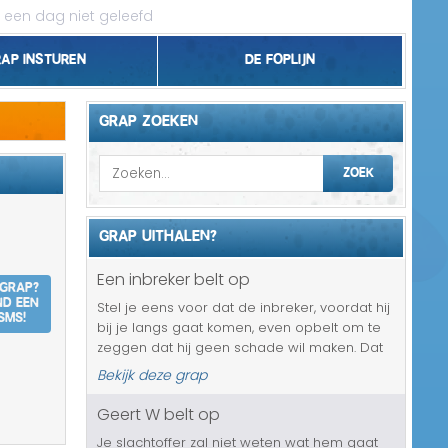
 een dag niet geleefd
rap insturen
De foplijn
Bel grappen
GRAP ZOEKEN
Topgrappen
ZOEK
Handhaving
GRAP UITHALEN?
18+ en Relatie
Een inbreker belt op
 grap?
Zakelijk/Studie
nd een
Stel je eens voor dat de inbreker, voordat hij
SMS!
bij je langs gaat komen, even opbelt om te
Geld/Belasting
zeggen dat hij geen schade wil maken. Dat
is toch super netjes? Degene die je met
Bekijk deze grap
Buurt/Gemeente
deze grap in de maling laat nemen krijgt van
deze zogenaamde inbreke...
Geert W belt op
Pakket/Bestelling
Je slachtoffer zal niet weten wat hem gaat