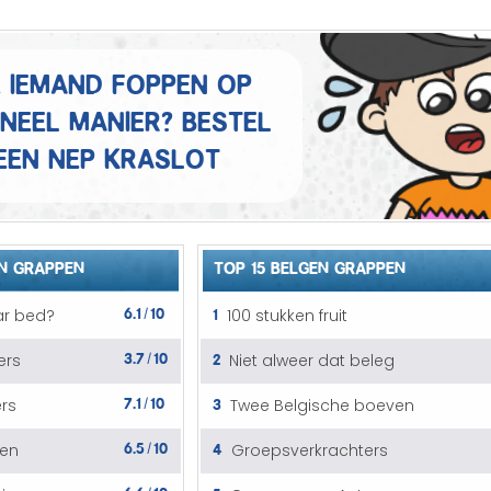
Mannen grappen
Sex grappen
e iemand foppen op
ineel manier? Bestel
Slechte grappen
een nep kraslot
Turken grappen
Vrouwen grappen
N GRAPPEN
TOP 15 BELGEN GRAPPEN
6.1
10
1
ar bed?
100 stukken fruit
/
3.7
10
2
ers
Niet alweer dat beleg
/
7.1
10
3
rs
Twee Belgische boeven
/
6.5
10
4
ten
Groepsverkrachters
/
6.6
10