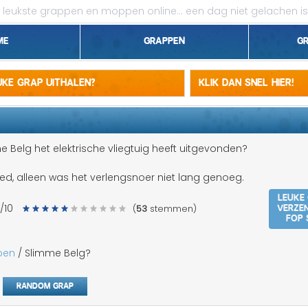
leukste grappen en moppen online...
een dag niet gelachen is
me
Grappen
G
1 april grappen
euke grap uithalen?
Klik dan snel hier!
Belgen grappen
Dieren grappen
e Belg het elektrische vliegtuig heeft uitgevonden?
Domme grappen
oed, alleen was het verlengsnoer niet lang genoeg.
Leuke
Droge grappen
Verze
/10
(
53
stemmen)
fop 
Flauwe grappen
pen
/ Slimme Belg?
Grove grappen
Random grap
Jantje grappen