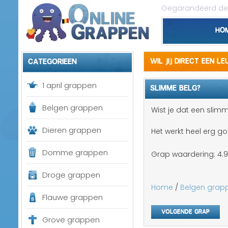
Gegarandeerd de 
Ho
Categorieen
Wil jij direct een l
1 april grappen
SLIMME BELG?
Belgen grappen
Wist je dat een slimm
Dieren grappen
Het werkt heel erg g
Domme grappen
Grap waardering:
4.9
Droge grappen
Home
/
Belgen grap
Flauwe grappen
Volgende grap
Grove grappen