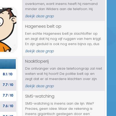
overkomen, want ineens heeft hij niemand
Transport/Verkeer
minder dan Wilders aan de telefoon. Hij
heeft een heel erg duidelijk boodschap voor
Kerst/Sinterklaas
Bekijk deze grap
jouw slachtoffer; ‘Wij worden de grootste!”
Nou, daar is geen speld ...
Hagenees belt op
Diversen/Andere
Een echte Hagenees belt je slachtoffer op
en zegt dat hij nog vijf ruggen van hem krijgt.
En zijn geduld is ook nog eens bijna op, dus
het wordt tijd op de boel op te gaan
Bekijk deze grap
hoesten....
Naaktloperij
De ontvanger van deze telefoongrap zal niet
8.1
10
weten wat hij hoort! De politie belt op en
/
zegt dat er al meerdere klachten over zijn
7.7
10
naaktloperij in huis zijn binnen gekomen. Hij
/
Bekijk deze grap
staat de hele tijd bloot voor het raam en
7.7
10
daar houden de buren h...
SMS-watching
/
SMS-watching is ineens aan de lijn. Wie?
7.6
10
/
Precies, geen idee. Maar de rekening is
ineens gigantisch gestegen door een
7.5
10