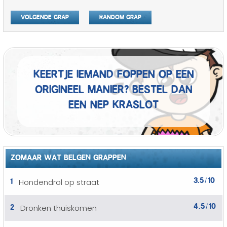
Volgende grap
Random grap
Keertje iemand foppen op een
origineel manier? Bestel dan
een nep kraslot
ZOMAAR WAT BELGEN GRAPPEN
3.5
10
1
Hondendrol op straat
/
4.5
10
2
Dronken thuiskomen
/