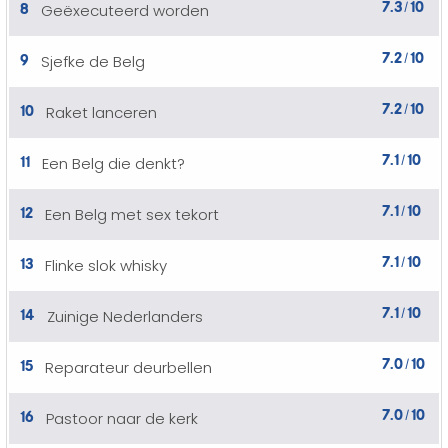
7.3
10
8
Geëxecuteerd worden
/
7.2
10
9
Sjefke de Belg
/
7.2
10
10
Raket lanceren
/
7.1
10
11
Een Belg die denkt?
/
7.1
10
12
Een Belg met sex tekort
/
7.1
10
13
Flinke slok whisky
/
7.1
10
14
Zuinige Nederlanders
/
7.0
10
15
Reparateur deurbellen
/
7.0
10
16
Pastoor naar de kerk
/