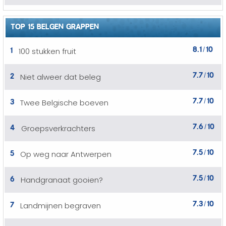
TOP 15 BELGEN GRAPPEN
8.1
10
1
100 stukken fruit
/
7.7
10
2
Niet alweer dat beleg
/
7.7
10
3
Twee Belgische boeven
/
7.6
10
4
Groepsverkrachters
/
7.5
10
5
Op weg naar Antwerpen
/
7.5
10
6
Handgranaat gooien?
/
7.3
10
7
Landmijnen begraven
/