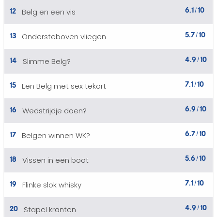
6.1
10
12
Belg en een vis
/
5.7
10
13
Ondersteboven vliegen
/
4.9
10
14
Slimme Belg?
/
7.1
10
15
Een Belg met sex tekort
/
6.9
10
16
Wedstrijdje doen?
/
6.7
10
17
Belgen winnen WK?
/
5.6
10
18
Vissen in een boot
/
7.1
10
19
Flinke slok whisky
/
4.9
10
20
Stapel kranten
/