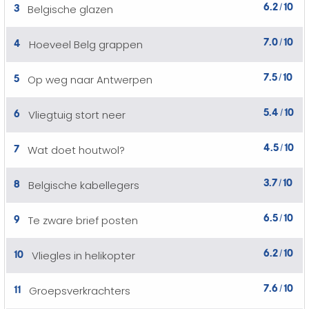
6.2
10
3
Belgische glazen
/
7.0
10
4
Hoeveel Belg grappen
/
7.5
10
5
Op weg naar Antwerpen
/
5.4
10
6
Vliegtuig stort neer
/
4.5
10
7
Wat doet houtwol?
/
3.7
10
8
Belgische kabellegers
/
6.5
10
9
Te zware brief posten
/
6.2
10
10
Vliegles in helikopter
/
7.6
10
11
Groepsverkrachters
/