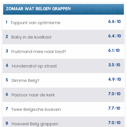
ZOMAAR WAT BELGEN GRAPPEN
6.6
10
1
Toppunt van optimisme
/
6.4
10
2
Baby in de koelkast
/
6.1
10
3
Fruitmand mee naar bed?
/
3.5
10
4
Hondendrol op straat
/
4.9
10
5
Slimme Belg?
/
7.0
10
6
Pastoor naar de kerk
/
7.7
10
7
Twee Belgische boeven
/
7.0
10
8
Hoeveel Belg grappen
/