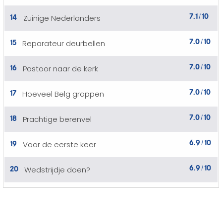
7.1
10
14
Zuinige Nederlanders
/
7.0
10
15
Reparateur deurbellen
/
7.0
10
16
Pastoor naar de kerk
/
7.0
10
17
Hoeveel Belg grappen
/
7.0
10
18
Prachtige berenvel
/
6.9
10
19
Voor de eerste keer
/
6.9
10
20
Wedstrijdje doen?
/