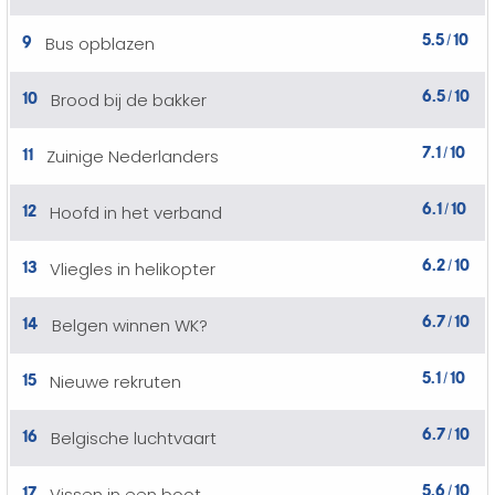
5.5
10
9
Bus opblazen
/
6.5
10
10
Brood bij de bakker
/
7.1
10
11
Zuinige Nederlanders
/
6.1
10
12
Hoofd in het verband
/
6.2
10
13
Vliegles in helikopter
/
6.7
10
14
Belgen winnen WK?
/
5.1
10
15
Nieuwe rekruten
/
6.7
10
16
Belgische luchtvaart
/
5.6
10
17
Vissen in een boot
/