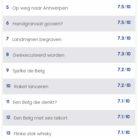
7.5
10
5
Op weg naar Antwerpen
/
7.5
10
6
Handgranaat gooien?
/
7.3
10
7
Landmijnen begraven
/
7.3
10
8
Geëxecuteerd worden
/
7.2
10
9
Sjefke de Belg
/
7.2
10
10
Raket lanceren
/
7.1
10
11
Een Belg die denkt?
/
7.1
10
12
Een Belg met sex tekort
/
7.1
10
13
Flinke slok whisky
/