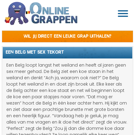
Wil jij direct een leuke grap uithalen?
EEN BELG MET SEX TEKORT
Een Belg loopt langst het weiland en heeft al jaren geen
sex meer gehad. De Belg ziet een koe staan in het
weiland en denkt “Ach ja, waarom ook niet?” De Belg
loopt het weiland in en doet zijn broek uit. Elke keer als
de Belg achter een koe staat en net wil beginnen loopt
de koe een paar stapjes naar voren. “Dat mag er
wezen” hoort de Belg in één keer achter hem. Hij kijkt om
en ziet daar een prachtige brunette met grote borsten
en een heerlijk figuur. “Vandaag heb je geluk, je mag
alles van me vragen en ik doe het direct” zegt de vrouw.
“Perfect” zegt de Belg “Zou jij dan die domme koe daar
willen tegenhouden? Ze loop namelijk elke keer weg”