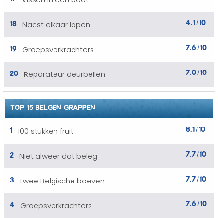
4.1
10
18
Naast elkaar lopen
/
7.6
10
19
Groepsverkrachters
/
7.0
10
20
Reparateur deurbellen
/
TOP 15 BELGEN GRAPPEN
8.1
10
1
100 stukken fruit
/
7.7
10
2
Niet alweer dat beleg
/
7.7
10
3
Twee Belgische boeven
/
7.6
10
4
Groepsverkrachters
/