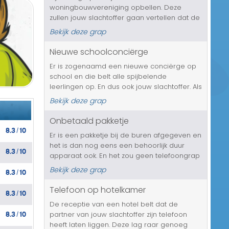
woningbouwvereniging opbellen. Deze
Transport/Verkeer
zullen jouw slachtoffer gaan vertellen dat de
huur met 50 procent omhoog zal gaan, dit
Kerst/Sinterklaas
Bekijk deze grap
alles in verband met de enorm grote vraag
naar huurwoningen. En dat gaat natuurlijk
Nieuwe schoolconciërge
Diversen/Andere
meteen v...
Er is zogenaamd een nieuwe conciërge op
school en die belt alle spijbelende
leerlingen op. En dus ook jouw slachtoffer. Als
deze niet binnen een uur op school is, dan
Bekijk deze grap
zal de conciërge alles, maar dan ook alles
aan zijn ouders gaan vertell...
Onbetaald pakketje
8.3
10
/
Er is een pakketje bij de buren afgegeven en
het is dan nog eens een behoorlijk duur
8.3
10
/
apparaat ook. En het zou geen telefoongrap
zijn als het dure apparaat nooit betaald is en
Bekijk deze grap
8.3
10
/
jouw slachtoffer hier natuurlijk wel eventjes
voor op moet draaie...
Telefoon op hotelkamer
8.3
10
/
De receptie van een hotel belt dat de
8.3
10
partner van jouw slachtoffer zijn telefoon
/
heeft laten liggen. Deze lag raar genoeg