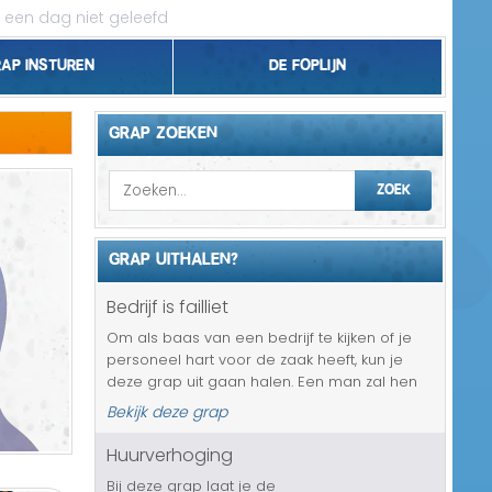
 een dag niet geleefd
rap insturen
De foplijn
Bel grappen
GRAP ZOEKEN
Topgrappen
ZOEK
Handhaving
GRAP UITHALEN?
18+ en Relatie
Bedrijf is failliet
Zakelijk/Studie
Om als baas van een bedrijf te kijken of je
personeel hart voor de zaak heeft, kun je
Geld/Belasting
deze grap uit gaan halen. Een man zal hen
namelijk op gaan bellen met de mededeling
Bekijk deze grap
Buurt/Gemeente
dat het bedrijf al ruim een week failliet is. En
ze mogen niets tegen ...
Huurverhoging
Pakket/Bestelling
Bij deze grap laat je de