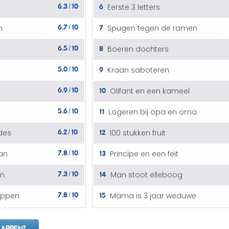
6.3
10
6
Eerste 3 letters
/
6.7
10
7
n
Spugen tegen de ramen
/
6.5
10
8
Boeren dochters
/
5.0
10
9
t
Kraan saboteren
/
6.9
10
10
Olifant en een kameel
/
5.6
10
11
Logeren bij opa en oma
/
6.2
10
12
des
100 stukken fruit
/
7.8
10
13
an
Principe en een feit
/
7.3
10
14
en
Man stoot elleboog
/
7.8
10
15
rappen
Mama is 3 jaar weduwe
/
APPEN?