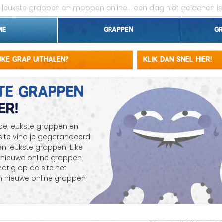
leukste grappen en moppen online...
een dag niet gelachen is
me
Grappen
G
1 april grappen
euke grap uithalen?
Klik dan snel hier!
Belgen grappen
TE GRAPPEN
ER!
Dieren grappen
Domme grappen
 de leukste grappen en
te vind je gegarandeerd
Droge grappen
en leukste grappen. Elke
nieuwe online grappen
Flauwe grappen
matig op de site het
 nieuwe online grappen
Grove grappen
Jantje grappen