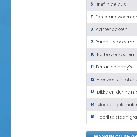
6
Brief in de bus
7
Een brandweerma
8
Plantenbakken
9
Paraplu’s op straa
10
Nutteloze spullen
11
Ferrari en baby’s
12
Vrouwen en roton
13
Dikke en dunne m
14
Moeder gek mak
15
1 april telefoon g
WAAROM ONLINE GR