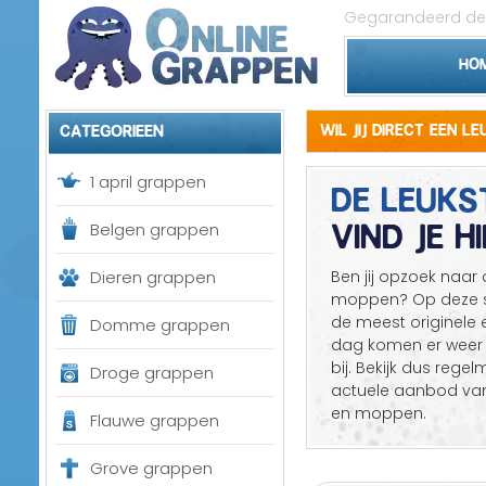
Gegarandeerd de 
Ho
Categorieen
Wil jij direct een l
DE LEUKS
1 april grappen
VIND JE HI
Belgen grappen
Dieren grappen
Ben jij opzoek naar
moppen? Op deze si
de meest originele 
Domme grappen
dag komen er weer 
bij. Bekijk dus regel
Droge grappen
actuele aanbod van
en moppen.
Flauwe grappen
Grove grappen