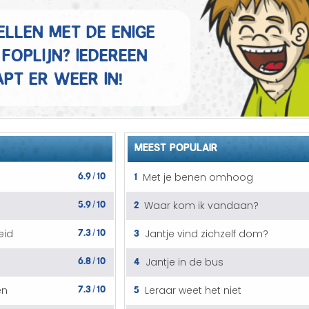
Mannen grappen
ellen met de enige
Sex grappen
foplijn? Iedereen
pt er weer in!
Slechte grappen
Turken grappen
Vrouwen grappen
MEEST POPULAIR
6.9
10
1
Met je benen omhoog
/
5.9
10
2
Waar kom ik vandaan?
/
7.3
10
3
eid
Jantje vind zichzelf dom?
/
6.8
10
4
Jantje in de bus
/
7.3
10
5
en
Leraar weet het niet
/