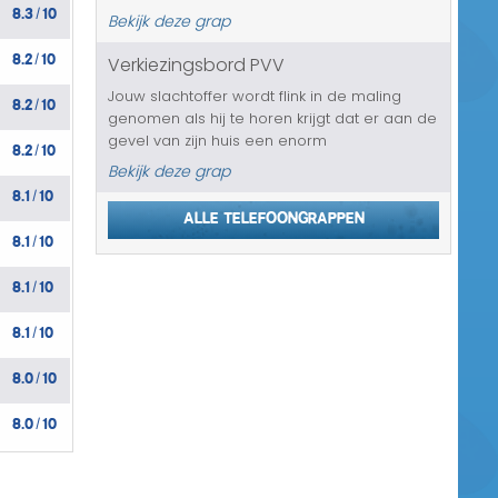
8.3
10
tussen het bed... die heeft heel wat uit te
/
Bekijk deze grap
leggen....
8.2
10
Verkiezingsbord PVV
/
Jouw slachtoffer wordt flink in de maling
8.2
10
/
genomen als hij te horen krijgt dat er aan de
gevel van zijn huis een enorm
8.2
10
/
verkiezingsbord van de PVV zal worden
Bekijk deze grap
opgehangen. Ze zullen over ongeveer een
8.1
10
/
uur bij zijn huis zijn, want het bord moet e...
Alle telefoongrappen
8.1
10
/
8.1
10
/
8.1
10
/
8.0
10
/
8.0
10
/