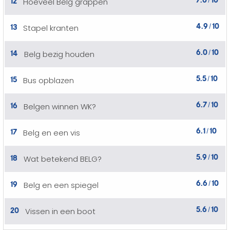
Hoeveel Belg grappen
/
4.9
10
13
Stapel kranten
/
6.0
10
14
Belg bezig houden
/
5.5
10
15
Bus opblazen
/
6.7
10
16
Belgen winnen WK?
/
6.1
10
17
Belg en een vis
/
5.9
10
18
Wat betekend BELG?
/
6.6
10
19
Belg en een spiegel
/
5.6
10
20
Vissen in een boot
/