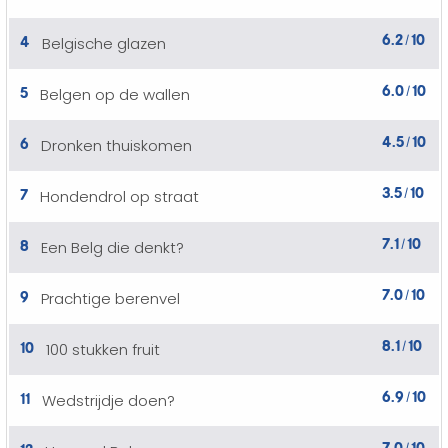
6.2
10
4
Belgische glazen
/
6.0
10
5
Belgen op de wallen
/
4.5
10
6
Dronken thuiskomen
/
3.5
10
7
Hondendrol op straat
/
7.1
10
8
Een Belg die denkt?
/
7.0
10
9
Prachtige berenvel
/
8.1
10
10
100 stukken fruit
/
6.9
10
11
Wedstrijdje doen?
/
7.0
10
12