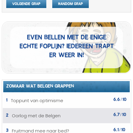
Volgende grap
Random grap
Even bellen met de enige
echte foplijn? Iedereen trapt
er weer in!
ZOMAAR WAT BELGEN GRAPPEN
6.6
10
1
Toppunt van optimisme
/
6.7
10
2
Oorlog met de Belgen
/
6.1
10
3
Fruitmand mee naar bed?
/