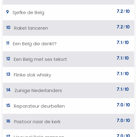
7.2
10
9
Sjefke de Belg
/
7.2
10
10
Raket lanceren
/
7.1
10
11
Een Belg die denkt?
/
7.1
10
12
Een Belg met sex tekort
/
7.1
10
13
Flinke slok whisky
/
7.1
10
14
Zuinige Nederlanders
/
7.0
10
15
Reparateur deurbellen
/
7.0
10
16
Pastoor naar de kerk
/
7.0
10
17
/