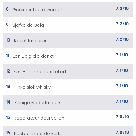
7.3
10
8
Geëxecuteerd worden
/
7.2
10
9
Sjefke de Belg
/
7.2
10
10
Raket lanceren
/
7.1
10
11
Een Belg die denkt?
/
7.1
10
12
Een Belg met sex tekort
/
7.1
10
13
Flinke slok whisky
/
7.1
10
14
Zuinige Nederlanders
/
7.0
10
15
Reparateur deurbellen
/
7.0
10
16
Pastoor naar de kerk
/