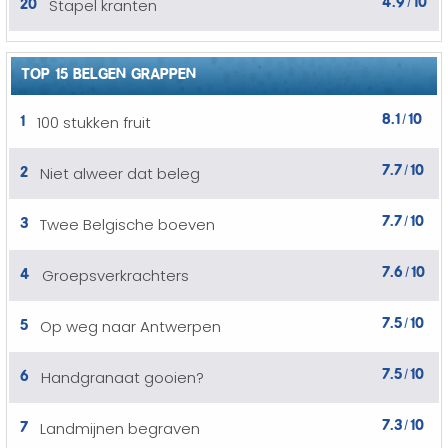
20
Stapel kranten
/
TOP 15 BELGEN GRAPPEN
8.1
10
1
100 stukken fruit
/
7.7
10
2
Niet alweer dat beleg
/
7.7
10
3
Twee Belgische boeven
/
7.6
10
4
Groepsverkrachters
/
7.5
10
5
Op weg naar Antwerpen
/
7.5
10
6
Handgranaat gooien?
/
7.3
10
7
Landmijnen begraven
/