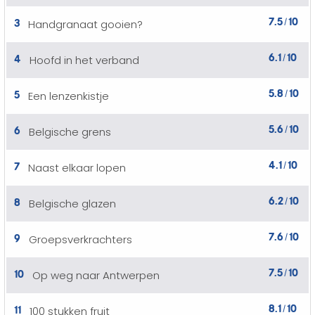
7.5
10
3
Handgranaat gooien?
/
6.1
10
4
Hoofd in het verband
/
5.8
10
5
Een lenzenkistje
/
5.6
10
6
Belgische grens
/
4.1
10
7
Naast elkaar lopen
/
6.2
10
8
Belgische glazen
/
7.6
10
9
Groepsverkrachters
/
7.5
10
10
Op weg naar Antwerpen
/
8.1
10
11
100 stukken fruit
/