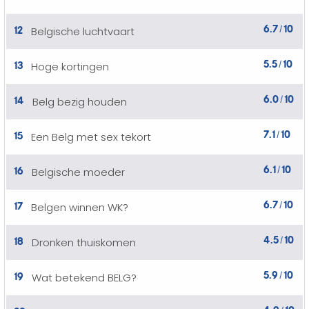
6.7
10
12
Belgische luchtvaart
/
5.5
10
13
Hoge kortingen
/
6.0
10
14
Belg bezig houden
/
7.1
10
15
Een Belg met sex tekort
/
6.1
10
16
Belgische moeder
/
6.7
10
17
Belgen winnen WK?
/
4.5
10
18
Dronken thuiskomen
/
5.9
10
19
Wat betekend BELG?
/
4.9
10