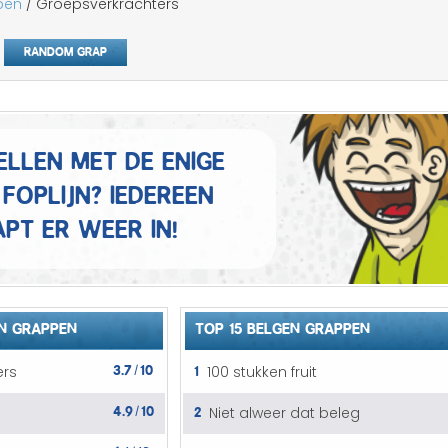
pen
/ Groepsverkrachters
Mannen grappen
Random grap
Sex grappen
Slechte grappen
ellen met de enige
Turken grappen
foplijn? Iedereen
Vrouwen grappen
pt er weer in!
N GRAPPEN
TOP 15 BELGEN GRAPPEN
3.7
10
1
ers
100 stukken fruit
/
4.9
10
2
Niet alweer dat beleg
/