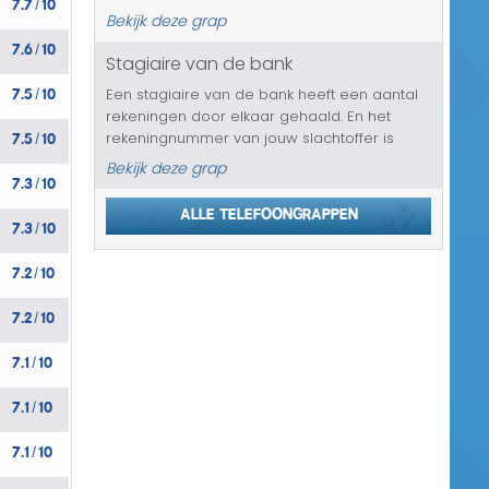
7.7
10
/
verkeerd bezorgen. Kan natuurlijk gewoon
Bekijk deze grap
gebeuren, maar het is aan je slachtoffer om
7.6
10
/
aan hen uit te leggen wat...
Stagiaire van de bank
7.5
10
Een stagiaire van de bank heeft een aantal
/
rekeningen door elkaar gehaald. En het
7.5
10
rekeningnummer van jouw slachtoffer is
/
verwisseld met die van een wanbetaler. Op
Bekijk deze grap
7.3
10
zich is het op te lossen, maar de manieren
/
en ideeën waarmee de bank komt om...
Alle telefoongrappen
7.3
10
/
7.2
10
/
7.2
10
/
7.1
10
/
7.1
10
/
7.1
10
/