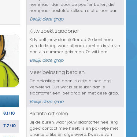
hem/haar dan door de poelier bellen, die
Transport/Verkeer
hem/haar bestelde kalkoen niet alleen aan
het bereiden is, maar vlakbij de telefoon aan
Kerst/Sinterklaas
Bekijk deze grap
het slachten is. Wij zijn benieuwd hoe de
vegetarische vriend(in...
Kitty zoekt zaadonor
Diversen/Andere
Kitty belt jouw slachtoffer op. Ze kent hem
van de kroeg waar hij vaak komt en is via via
aan zijn nummer gekomen. Ze wil hem
namelijk wat vragen. Of hij haar zaaddonor
Bekijk deze grap
wil worden. Ze vindt namelijk dat jouw
mannelijke slachtoffer het perfe...
Meer belasting betalen
De belastingen doen is altijd al heel erg
vervelend. Dus wat is er leuker dan je
slachtoffer een loer draaien met deze grap,
waarbij ze door de belastingdienst worden
Bekijk deze grap
gebeld, die hen zal gaan vertellen dat er
een fout is gemaakt tijdens het...
8.1
10
Pikante artikelen
/
Bij de buren, waar jouw slachtoffer heel erg
7.7
10
/
goed contact mee heeft, is en pakketje met
pikante artikelen afgeleverd. Kwestie van