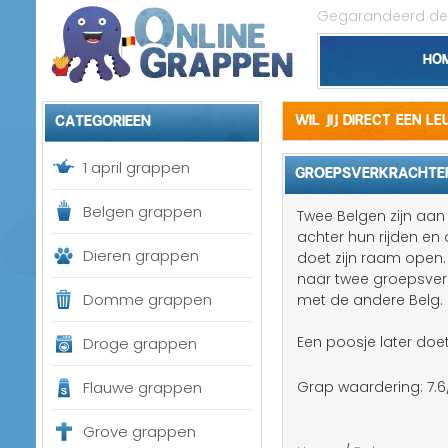
Gegarandeerd de 
Ho
Categorieen
Wil jij direct een l
1 april grappen
GROEPSVERKRACHTE
Belgen grappen
Twee Belgen zijn aan h
achter hun rijden en 
Dieren grappen
doet zijn raam open.
naar twee groepsverk
Domme grappen
met de andere Belg.
Een poosje later doe
Droge grappen
Flauwe grappen
Grap waardering:
7.6
Grove grappen