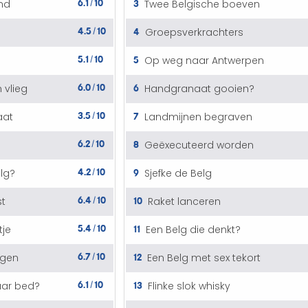
6.1
10
3
nd
Twee Belgische boeven
/
4.5
10
4
Groepsverkrachters
/
5.1
10
5
Op weg naar Antwerpen
/
6.0
10
6
 vlieg
Handgranaat gooien?
/
3.5
10
7
aat
Landmijnen begraven
/
6.2
10
8
Geëxecuteerd worden
/
4.2
10
9
lg?
Sjefke de Belg
/
6.4
10
10
st
Raket lanceren
/
5.4
10
11
tje
Een Belg die denkt?
/
6.7
10
12
lgen
Een Belg met sex tekort
/
6.1
10
13
aar bed?
Flinke slok whisky
/