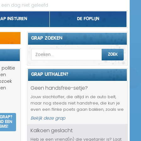
 een dag niet geleefd
rap insturen
De foplijn
Bel grappen
GRAP ZOEKEN
Topgrappen
ZOEK
Handhaving
 politie
GRAP UITHALEN?
 en
18+ en Relatie
opzoek
Geen handsfree-setje?
ten
Zakelijk/Studie
Jouw slachtoffer, die altijd in de auto belt,
maar nog steeds niet handsfree, die kun je
Geld/Belasting
even een flinke poets gaan bakken, zoals we
 grap?
dat vroeger noemde. Hij/zij is namelijk door
Bekijk deze grap
Buurt/Gemeente
nd een
de rijkspolitie betrapt. Ze reden in
SMS!
burgerauto langs en hebbe...
Kalkoen geslacht
Pakket/Bestelling
Heb je een vriend(in) die vegetariër is? Laat