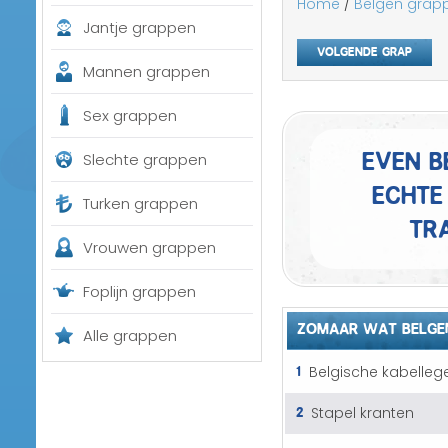
Home
/
Belgen grap
Jantje grappen
Volgende grap
Mannen grappen
Sex grappen
Even b
Slechte grappen
echte 
Turken grappen
tra
Vrouwen grappen
Foplijn grappen
ZOMAAR WAT BELGE
Alle grappen
1
Belgische kabelleg
2
Stapel kranten