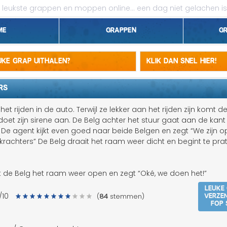
leukste grappen en moppen online...
een dag niet gelachen is
me
Grappen
G
1 april grappen
euke grap uithalen?
Klik dan snel hier!
Belgen grappen
RS
Dieren grappen
et rijden in de auto. Terwijl ze lekker aan het rijden zijn komt de
doet zijn sirene aan. De Belg achter het stuur gaat aan de kant
Domme grappen
 De agent kijkt even goed naar beide Belgen en zegt “We zijn 
rachters” De Belg draait het raam weer dicht en begint te pra
Droge grappen
Flauwe grappen
t de Belg het raam weer open en zegt “Oké, we doen het!”
Leuke
Grove grappen
Verze
/10
(
84
stemmen)
fop 
Jantje grappen