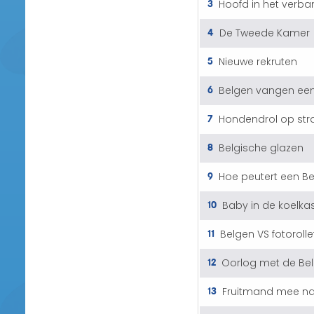
3
Hoofd in het verba
4
De Tweede Kamer
5
Nieuwe rekruten
6
Belgen vangen een
7
Hondendrol op str
8
Belgische glazen
9
Hoe peutert een Be
10
Baby in de koelka
11
Belgen VS fotorolle
12
Oorlog met de Be
13
Fruitmand mee n