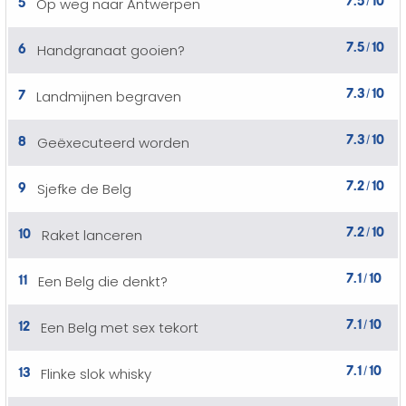
5
Op weg naar Antwerpen
/
7.5
10
6
Handgranaat gooien?
/
7.3
10
7
Landmijnen begraven
/
7.3
10
8
Geëxecuteerd worden
/
7.2
10
9
Sjefke de Belg
/
7.2
10
10
Raket lanceren
/
7.1
10
11
Een Belg die denkt?
/
7.1
10
12
Een Belg met sex tekort
/
7.1
10
13
Flinke slok whisky
/