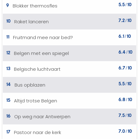
5.5
10
9
Blokker thermosfles
/
7.2
10
10
Raket lanceren
/
6.1
10
11
Fruitmand mee naar bed?
/
6.4
10
12
Belgen met een spiegel
/
6.7
10
13
Belgische luchtvaart
/
5.5
10
14
Bus opblazen
/
6.8
10
15
Altijd trotse Belgen
/
7.5
10
16
Op weg naar Antwerpen
/
7.0
10
17
Pastoor naar de kerk
/