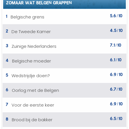
ZOMAAR WAT BELGEN GRAPPEN
5.6
10
1
Belgische grens
/
4.5
10
2
De Tweede Kamer
/
7.1
10
3
Zuinige Nederlanders
/
6.1
10
4
Belgische moeder
/
6.9
10
5
Wedstrijdje doen?
/
6.7
10
6
Oorlog met de Belgen
/
6.9
10
7
Voor de eerste keer
/
6.5
10
8
Brood bij de bakker
/