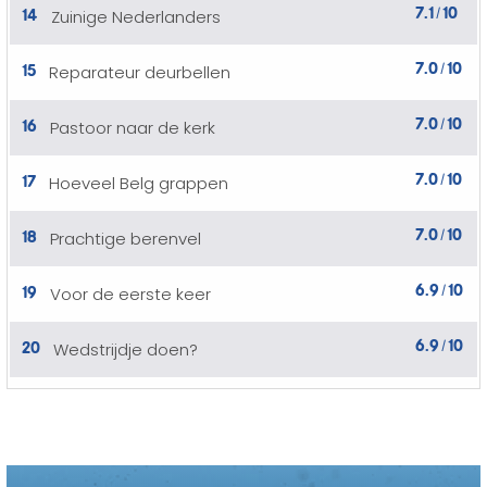
7.1
10
14
Zuinige Nederlanders
/
7.0
10
15
Reparateur deurbellen
/
7.0
10
16
Pastoor naar de kerk
/
7.0
10
17
Hoeveel Belg grappen
/
7.0
10
18
Prachtige berenvel
/
6.9
10
19
Voor de eerste keer
/
6.9
10
20
Wedstrijdje doen?
/