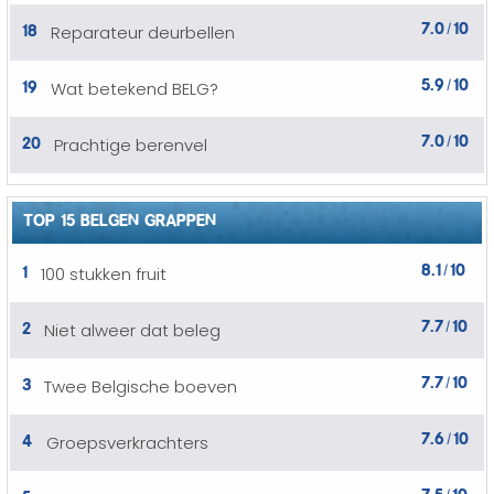
7.0
10
18
Reparateur deurbellen
/
5.9
10
19
Wat betekend BELG?
/
7.0
10
20
Prachtige berenvel
/
TOP 15 BELGEN GRAPPEN
8.1
10
1
100 stukken fruit
/
7.7
10
2
Niet alweer dat beleg
/
7.7
10
3
Twee Belgische boeven
/
7.6
10
4
Groepsverkrachters
/
7.5
10