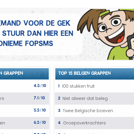
Mannen grappen
Sex grappen
 iemand voor de gek
 Stuur dan hier een
Slechte grappen
onieme fopSMS
Turken grappen
Vrouwen grappen
N GRAPPEN
TOP 15 BELGEN GRAPPEN
4.5
10
1
100 stukken fruit
/
7.1
10
2
rs
Niet alweer dat beleg
/
5.5
10
3
Twee Belgische boeven
/
6.5
10
4
ten
Groepsverkrachters
/
7.0
10