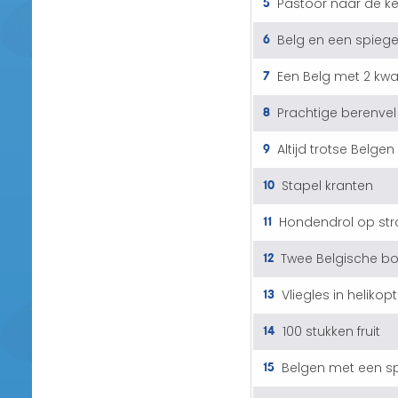
5
Pastoor naar de ke
6
Belg en een spiege
7
Een Belg met 2 kwa
8
Prachtige berenvel
9
Altijd trotse Belgen
10
Stapel kranten
11
Hondendrol op str
12
Twee Belgische b
13
Vliegles in helikopt
14
100 stukken fruit
15
Belgen met een sp