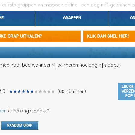
leukste grappen en moppen online...
een dag niet gelachen is
me
Grappen
G
1 april grappen
euke grap uithalen?
Klik dan snel hier!
Belgen grappen
Dieren grappen
ee naar bed wanneer hij wil meten hoelang hij slaapt?
Domme grappen
Leuke
Droge grappen
Verze
/10
(
60
stemmen)
fop 
Flauwe grappen
pen
/ Hoelang slaap ik?
Grove grappen
Random grap
Jantje grappen