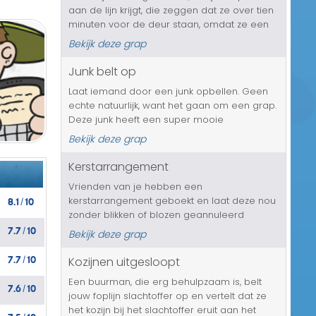
aan de lijn krijgt, die zeggen dat ze over tien
Transport/Verkeer
minuten voor de deur staan, omdat ze een
tip hebben gekregen over illegaal vuurwerk
Kerst/Sinterklaas
Bekijk deze grap
dat in jouw huis ligt opgeslagen. Gelukkig zal
dit jou niet over...
Junk belt op
Diversen/Andere
Laat iemand door een junk opbellen. Geen
echte natuurlijk, want het gaan om een grap.
Deze junk heeft een super mooie
mountainbike te koop, maar ook een lekker
Bekijk deze grap
partijtje laptops, voor een erg scherp prijsje.
Wat denk je? Zal het slachtoffer...
Kerstarrangement
Vrienden van je hebben een
8.1
10
kerstarrangement geboekt en laat deze nou
/
zonder blikken of blozen geannuleerd
7.7
10
worden, in verband met een dreigend
/
Bekijk deze grap
faillissement van het hotel waar dit is
7.7
10
geboekt. Het bedrijf staat zelfs al onder
Kozijnen uitgesloopt
/
curatele. Laat j...
Een buurman, die erg behulpzaam is, belt
7.6
10
/
jouw foplijn slachtoffer op en vertelt dat ze
het kozijn bij het slachtoffer eruit aan het
7.5
10