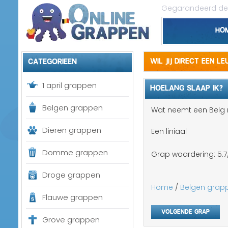
Gegarandeerd de 
Ho
Categorieen
Wil jij direct een l
1 april grappen
HOELANG SLAAP IK?
Belgen grappen
Wat neemt een Belg m
Dieren grappen
Een liniaal
Domme grappen
Grap waardering:
5.7
Droge grappen
Home
/
Belgen grap
Flauwe grappen
Volgende grap
Grove grappen