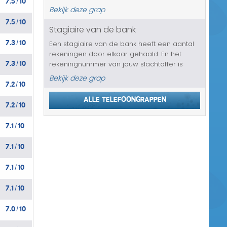
/
halen zijn. Hij belt, want hij vindt dit nogal
Bekijk deze grap
vreemd, aangezien het slachtoffer toch
7.5
10
/
helemaal geen nieuwe k...
Stagiaire van de bank
7.3
10
Een stagiaire van de bank heeft een aantal
/
rekeningen door elkaar gehaald. En het
7.3
10
rekeningnummer van jouw slachtoffer is
/
verwisseld met die van een wanbetaler. Op
Bekijk deze grap
7.2
10
zich is het op te lossen, maar de manieren
/
en ideeën waarmee de bank komt om...
Alle telefoongrappen
7.2
10
/
7.1
10
/
7.1
10
/
7.1
10
/
7.1
10
/
7.0
10
/