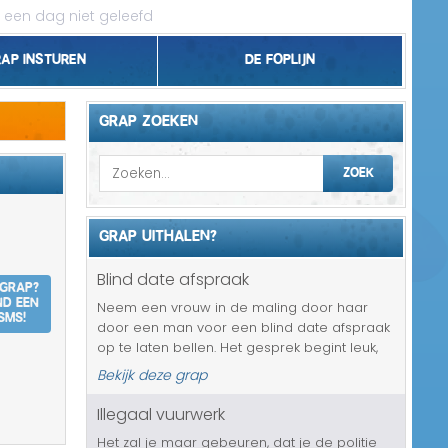
 een dag niet geleefd
rap insturen
De foplijn
Bel grappen
GRAP ZOEKEN
Topgrappen
ZOEK
Handhaving
GRAP UITHALEN?
18+ en Relatie
Blind date afspraak
 grap?
Zakelijk/Studie
nd een
Neem een vrouw in de maling door haar
SMS!
door een man voor een blind date afspraak
Geld/Belasting
op te laten bellen. Het gesprek begint leuk,
maar al snel merkt ze dat het om een echte
Bekijk deze grap
Buurt/Gemeente
ouderwetse nerd gaat. Zal ze lief blijven en
toch met hem uit gaan of wi...
Illegaal vuurwerk
Pakket/Bestelling
Het zal je maar gebeuren, dat je de politie