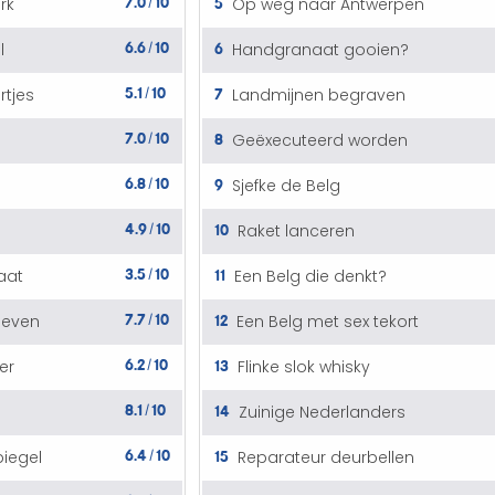
5
rk
Op weg naar Antwerpen
/
6.6
10
6
l
Handgranaat gooien?
/
5.1
10
7
rtjes
Landmijnen begraven
/
7.0
10
8
Geëxecuteerd worden
/
6.8
10
9
Sjefke de Belg
/
4.9
10
10
Raket lanceren
/
3.5
10
11
aat
Een Belg die denkt?
/
7.7
10
12
oeven
Een Belg met sex tekort
/
6.2
10
13
er
Flinke slok whisky
/
8.1
10
14
Zuinige Nederlanders
/
6.4
10
15
iegel
Reparateur deurbellen
/