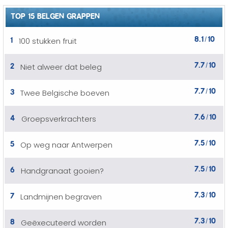
TOP 15 BELGEN GRAPPEN
8.1
10
1
100 stukken fruit
/
7.7
10
2
Niet alweer dat beleg
/
7.7
10
3
Twee Belgische boeven
/
7.6
10
4
Groepsverkrachters
/
7.5
10
5
Op weg naar Antwerpen
/
7.5
10
6
Handgranaat gooien?
/
7.3
10
7
Landmijnen begraven
/
7.3
10
8
Geëxecuteerd worden
/