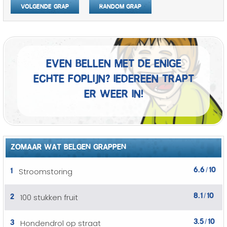
Volgende grap
Random grap
Even bellen met de enige
echte foplijn? Iedereen trapt
er weer in!
ZOMAAR WAT BELGEN GRAPPEN
6.6
10
1
Stroomstoring
/
8.1
10
2
100 stukken fruit
/
3.5
10
3
Hondendrol op straat
/