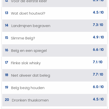
Voor de eerste keer
/
4.5
10
13
Wat doet houtwol?
/
7.3
10
14
Landmijnen begraven
/
4.9
10
15
Slimme Belg?
/
6.6
10
16
Belg en een spiegel
/
7.1
10
17
Flinke slok whisky
/
7.7
10
18
Niet alweer dat beleg
/
6.0
10
19
Belg bezig houden
/
4.5
10
20
Dronken thuiskomen
/