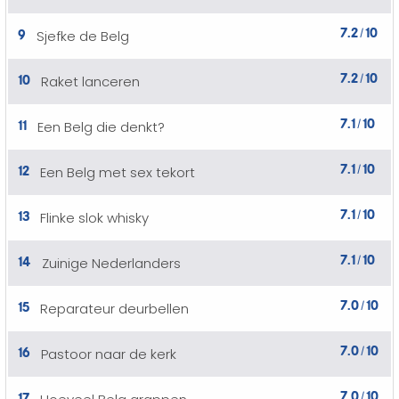
7.2
10
9
Sjefke de Belg
/
7.2
10
10
Raket lanceren
/
7.1
10
11
Een Belg die denkt?
/
7.1
10
12
Een Belg met sex tekort
/
7.1
10
13
Flinke slok whisky
/
7.1
10
14
Zuinige Nederlanders
/
7.0
10
15
Reparateur deurbellen
/
7.0
10
16
Pastoor naar de kerk
/
7.0
10
17
/