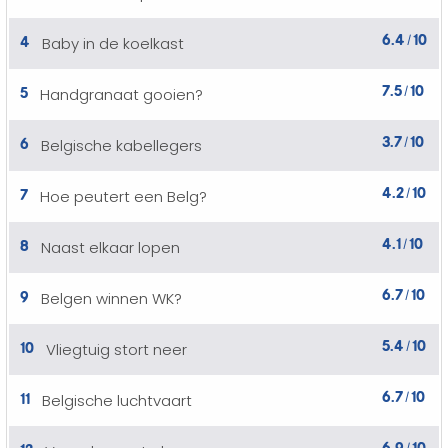
6.4
10
4
Baby in de koelkast
/
7.5
10
5
Handgranaat gooien?
/
3.7
10
6
Belgische kabellegers
/
4.2
10
7
Hoe peutert een Belg?
/
4.1
10
8
Naast elkaar lopen
/
6.7
10
9
Belgen winnen WK?
/
5.4
10
10
Vliegtuig stort neer
/
6.7
10
11
Belgische luchtvaart
/
6.9
10
12