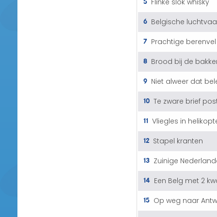
5
Flinke slok whisky
6
Belgische luchtvaa
7
Prachtige berenvel
8
Brood bij de bakke
9
Niet alweer dat be
10
Te zware brief pos
11
Vliegles in helikopt
12
Stapel kranten
13
Zuinige Nederland
14
Een Belg met 2 kw
15
Op weg naar Ant