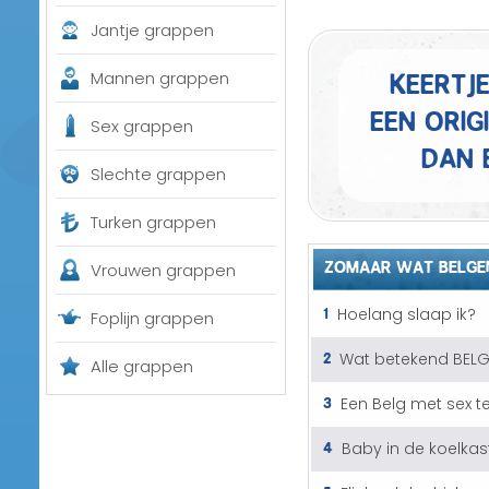
Jantje grappen
Keertj
Mannen grappen
een orig
Sex grappen
dan 
Slechte grappen
Turken grappen
ZOMAAR WAT BELGE
Vrouwen grappen
1
Hoelang slaap ik?
Foplijn grappen
2
Wat betekend BEL
Alle grappen
3
Een Belg met sex t
4
Baby in de koelkas