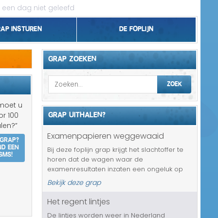
 een dag niet geleefd
rap insturen
De foplijn
Bel grappen
GRAP ZOEKEN
Topgrappen
ZOEK
Handhaving
 moet u
GRAP UITHALEN?
or 100
18+ en Relatie
len?”
Examenpapieren weggewaaid
 grap?
Zakelijk/Studie
nd een
Bij deze foplijn grap krijgt het slachtoffer te
SMS!
horen dat de wagen waar de
Geld/Belasting
examenresultaten inzaten een ongeluk op
de snelweg heeft gehad. Bij dat ongeluk zijn
Bekijk deze grap
Buurt/Gemeente
alle papieren weggewaaid. Alles over de
straat, alles weg. Er is nog maar één ...
Het regent lintjes
Pakket/Bestelling
De lintjes worden weer in Nederland