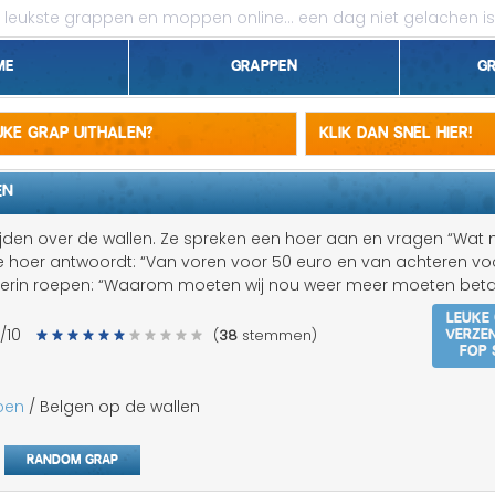
leukste grappen en moppen online...
een dag niet gelachen is
me
Grappen
G
1 april grappen
euke grap uithalen?
Klik dan snel hier!
Belgen grappen
EN
Dieren grappen
ijden over de wallen. Ze spreken een hoer aan en vragen “Wat
 hoer antwoordt: “Van voren voor 50 euro en van achteren vo
Domme grappen
terin roepen: “Waarom moeten wij nou weer meer moeten beta
Leuke
Droge grappen
Verze
/10
(
38
stemmen)
fop 
Flauwe grappen
pen
/ Belgen op de wallen
Grove grappen
Random grap
Jantje grappen