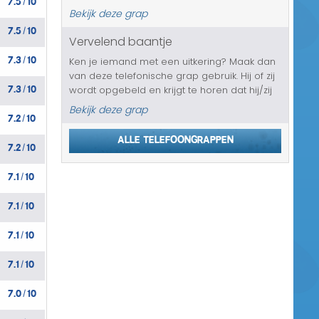
/
dit wel allemaal gaan ontkennen, maar
Bekijk deze grap
volgens de agenten zijn er meerdere
7.5
10
/
getuigen geweest. Tijd dus voor je ...
Vervelend baantje
7.3
10
Ken je iemand met een uitkering? Maak dan
/
van deze telefonische grap gebruik. Hij of zij
7.3
10
wordt opgebeld en krijgt te horen dat hij/zij
/
een wel erg vervelende baan aan moet
Bekijk deze grap
7.2
10
nemen. Doet deze persoon het niet, dan
/
zetten ze zo de uitkering sto...
Alle telefoongrappen
7.2
10
/
7.1
10
/
7.1
10
/
7.1
10
/
7.1
10
/
7.0
10
/