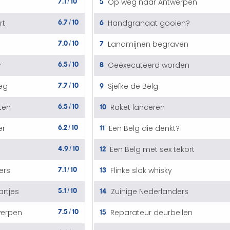
5
Op weg naar Antwerpen
/
6.7
10
6
rt
Handgranaat gooien?
/
7.0
10
7
Landmijnen begraven
/
6.5
10
8
r
Geëxecuteerd worden
/
7.7
10
9
leg
Sjefke de Belg
/
6.5
10
10
ten
Raket lanceren
/
6.2
10
11
er
Een Belg die denkt?
/
4.9
10
12
Een Belg met sex tekort
/
7.1
10
13
ers
Flinke slok whisky
/
5.1
10
14
artjes
Zuinige Nederlanders
/
7.5
10
15
werpen
Reparateur deurbellen
/