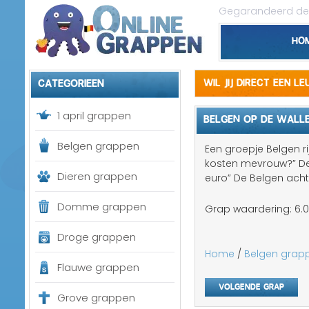
Gegarandeerd de 
Ho
Categorieen
Wil jij direct een l
1 april grappen
BELGEN OP DE WALL
Belgen grappen
Een groepje Belgen r
kosten mevrouw?” De
Dieren grappen
euro” De Belgen ach
Domme grappen
Grap waardering:
6.0
Droge grappen
Home
/
Belgen grap
Flauwe grappen
Volgende grap
Grove grappen