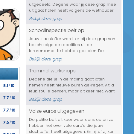
uitgedeeld. Degene waar jij deze grap mee
Transport/Verkeer
uit gaat halen heeft volgens de wethouder
ook een lintje verdiend en wel voor de
Kerst/Sinterklaas
Bekijk deze grap
Business expoitarisation, waar hij of zij
verantwoordelijk voor is. Een lintje is...
Schoolinspectie belt op
Diversen/Andere
Jouw slachtoffer wordt er bij deze grap van
beschuldigd de repetities uit de
lerarenkamer te hebben gestolen. De
schoolinspectie is hiervan al op de hoogte
Bekijk deze grap
gesteld en jouw vriend of vriendin moet zich
over 2 weken tegenover de jeugdrechter ...
Trommel workshops
Degene die je in de maling gaat laten
8.1
10
nemen heeft nieuwe buren gekregen. Altijd
/
leuk, zou je denken, maar dit keer niet. Want
7.7
10
deze mensen, die jouw slachtoffer eventjes
/
Bekijk deze grap
op gaan bellen voor deze grap, zullen
7.7
10
vragen naar de isolatie van de hu...
Valse euros uitgegeven
/
De politie belt dit keer weer eens op en ze
7.6
10
/
hebben het over vale euro’s die jouw
slachtoffer heeft uitgegeven. En hij of zij kan
7.5
10