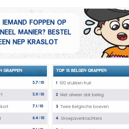
Mannen grappen
Sex grappen
e iemand foppen op
ineel manier? Bestel
Slechte grappen
een nep kraslot
Turken grappen
Vrouwen grappen
N GRAPPEN
TOP 15 BELGEN GRAPPEN
5.7
10
1
100 stukken fruit
/
5.9
10
2
G?
Niet alweer dat beleg
/
7.1
10
3
ekort
Twee Belgische boeven
/
6.4
10
4
t
Groepsverkrachters
/
7.1
10