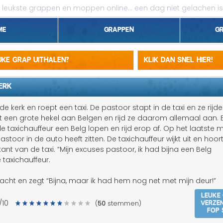
leukste grappen en moppen online...
een dag niet gelachen is
me
Grappen
G
1 april grappen
euke grap uithalen?
Klik dan snel hier!
Belgen grappen
ERK
Dieren grappen
de kerk en roept een taxi. De pastoor stapt in de taxi en ze rijd
ft een grote hekel aan Belgen en rijd ze daarom allemaal aan. 
Domme grappen
de taxichauffeur een Belg lopen en rijd erop af. Op het laatst
stoor in de auto heeft zitten. De taxichauffeur wijkt uit en hoor
Droge grappen
kant van de taxi. “Mijn excuses pastoor, ik had bijna een Belg
taxichauffeur.
Flauwe grappen
cht en zegt “Bijna, maar ik had hem nog net met mijn deur!”
Grove grappen
Leuke
Verze
/10
(
50
stemmen)
fop 
Jantje grappen