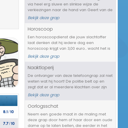
via heel erg sluwe en slinkse wijze de
Transport/Verkeer
verkiezingen naar de hand van Geert van de
PVV te zetten. Jouw slachtoffer wordt door
Kerst/Sinterklaas
Bekijk deze grap
deze persoon gevraagd om fraude tijdens
het stemmen te plegen. En nee, ni...
Horoscoop
Diversen/Andere
Een horoscoopdienst die jouw slachtoffer
laat denken dat hij iedere dag een
horoscoop krijgt van 3,00 euro... wacht het is
ondertussen al naar 6.00 opgelopen....
Bekijk deze grap
Naaktloperij
De ontvanger van deze telefoongrap zal niet
weten wat hij hoort! De politie belt op en
zegt dat er al meerdere klachten over zijn
naaktloperij in huis zijn binnen gekomen. Hij
Bekijk deze grap
staat de hele tijd bloot voor het raam en
daar houden de buren h...
Oorlogsschat
8.1
10
/
Neem een goede maat in de maling met
deze grap door hem of haar door een oude
7.7
10
/
dame op te laten bellen, die eerder in het