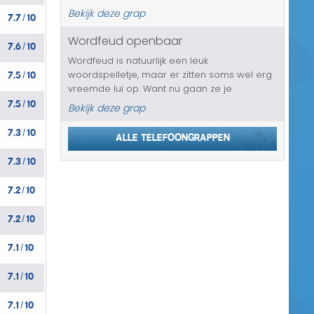
huis waar het slachtoffer woont heeft
Bekijk deze grap
7.7
10
/
geleefd. Er schijnt in de tuin iets uit de oorlog
begraven te liggen. Iets wat wa...
Wordfeud openbaar
7.6
10
/
Wordfeud is natuurlijk een leuk
7.5
10
woordspelletje, maar er zitten soms wel erg
/
vreemde lui op. Want nu gaan ze je
7.5
10
slachtoffer ineens opbellen, omdat zijn
/
Bekijk deze grap
nummer openbaar is en dus iedereen via
7.3
10
Wordfeud deze kan zien. En ze gaan meteen
Alle telefoongrappen
/
maar eve...
7.3
10
/
7.2
10
/
7.2
10
/
7.1
10
/
7.1
10
/
7.1
10
/