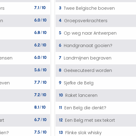
7.1
10
3
rs
Twee Belgische boeven
/
6.0
10
4
en
Groepsverkrachters
/
6.8
10
5
Op weg naar Antwerpen
/
6.2
10
6
Handgranaat gooien?
/
6.0
10
7
mensen
Landmijnen begraven
/
5.6
10
8
Geëxecuteerd worden
/
7.7
10
9
even
Sjefke de Belg
/
7.2
10
10
Raket lanceren
/
8.1
10
11
Een Belg die denkt?
/
6.7
10
12
rt
Een Belg met sex tekort
/
7.5
10
13
ien?
Flinke slok whisky
/