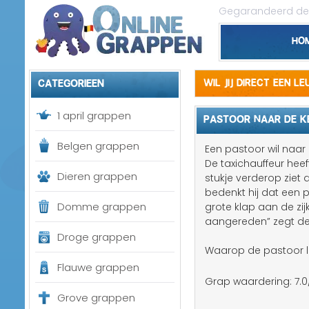
Gegarandeerd de 
Ho
Categorieen
Wil jij direct een l
1 april grappen
PASTOOR NAAR DE K
Belgen grappen
Een pastoor wil naar 
De taxichauffeur hee
Dieren grappen
stukje verderop ziet 
bedenkt hij dat een pa
Domme grappen
grote klap aan de zij
aangereden” zegt de 
Droge grappen
Waarop de pastoor la
Flauwe grappen
Grap waardering:
7.0
Grove grappen