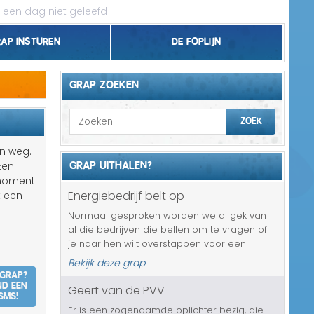
 een dag niet geleefd
rap insturen
De foplijn
Bel grappen
GRAP ZOEKEN
Topgrappen
ZOEK
Handhaving
en weg.
GRAP UITHALEN?
Een
18+ en Relatie
e moment
Energiebedrijf belt op
t een
Zakelijk/Studie
Normaal gesproken worden we al gek van
al die bedrijven die bellen om te vragen of
Geld/Belasting
je naar hen wilt overstappen voor een
betere deal en een mooier pakket. Maar bij
Bekijk deze grap
Buurt/Gemeente
deze grap is het pas echt erg. Want degene
 grap?
nd een
die in de maling genomen wordt kr...
Geert van de PVV
SMS!
Pakket/Bestelling
Er is een zogenaamde oplichter bezig, die