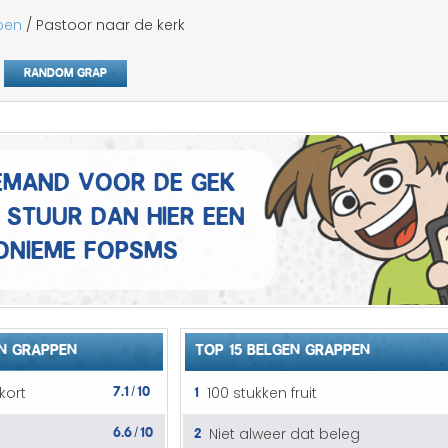
Mannen grappen
pen
/ Pastoor naar de kerk
Sex grappen
Random grap
Slechte grappen
Turken grappen
 iemand voor de gek
Vrouwen grappen
 Stuur dan hier een
onieme fopSMS
N GRAPPEN
TOP 15 BELGEN GRAPPEN
7.1
10
1
kort
100 stukken fruit
/
6.6
10
2
Niet alweer dat beleg
/