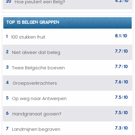
20
Hoe peutert een Belg?
/
TOP 15 BELGEN GRAPPEN
8.1
10
1
100 stukken fruit
/
7.7
10
2
Niet alweer dat beleg
/
7.7
10
3
Twee Belgische boeven
/
7.6
10
4
Groepsverkrachters
/
7.5
10
5
Op weg naar Antwerpen
/
7.5
10
6
Handgranaat gooien?
/
7.3
10
7
Landmijnen begraven
/