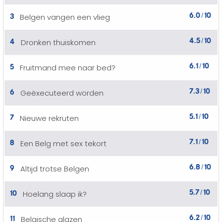
6.0
10
3
Belgen vangen een vlieg
/
4.5
10
4
Dronken thuiskomen
/
6.1
10
5
Fruitmand mee naar bed?
/
7.3
10
6
Geëxecuteerd worden
/
5.1
10
7
Nieuwe rekruten
/
7.1
10
8
Een Belg met sex tekort
/
6.8
10
9
Altijd trotse Belgen
/
5.7
10
10
Hoelang slaap ik?
/
6.2
10
11
Belgische glazen
/