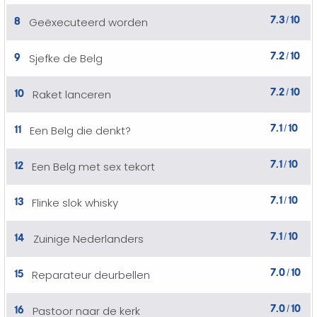
7.3
10
8
Geëxecuteerd worden
/
7.2
10
9
Sjefke de Belg
/
7.2
10
10
Raket lanceren
/
7.1
10
11
Een Belg die denkt?
/
7.1
10
12
Een Belg met sex tekort
/
7.1
10
13
Flinke slok whisky
/
7.1
10
14
Zuinige Nederlanders
/
7.0
10
15
Reparateur deurbellen
/
7.0
10
16
Pastoor naar de kerk
/