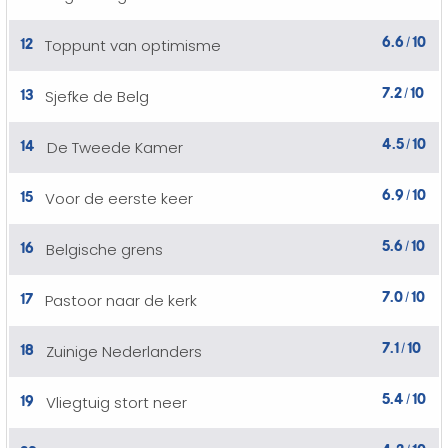
6.6
10
12
Toppunt van optimisme
/
7.2
10
13
Sjefke de Belg
/
4.5
10
14
De Tweede Kamer
/
6.9
10
15
Voor de eerste keer
/
5.6
10
16
Belgische grens
/
7.0
10
17
Pastoor naar de kerk
/
7.1
10
18
Zuinige Nederlanders
/
5.4
10
19
Vliegtuig stort neer
/
4.2
10