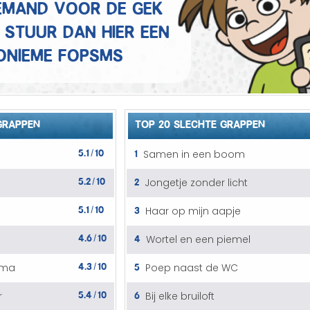
 iemand voor de gek
Mannen grappen
 Stuur dan hier een
Sex grappen
onieme fopSMS
Slechte grappen
Turken grappen
GRAPPEN
TOP 20 SLECHTE GRAPPEN
Vrouwen grappen
5.1
10
1
Samen in een boom
/
5.2
10
2
Jongetje zonder licht
/
5.1
10
3
Haar op mijn aapje
/
4.6
10
4
Wortel en een piemel
/
4.3
10
5
nma
Poep naast de WC
/
5.4
10
6
r
Bij elke bruiloft
/