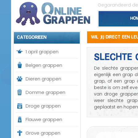
Gegarandeerd de 
Ho
Categorieen
Wil jij direct een l
SLECHTE 
1 april grappen
Belgen grappen
De slechte grappen
eigenlijk een grap d
Dieren grappen
grap, of een grap d
beste is om zelf eve
Domme grappen
van droge grappen 
weer slechte gra
Droge grappen
geplaatst en hopen
Flauwe grappen
Grove grappen