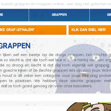
leukste grappen en moppen online...
een dag niet gelachen is
me
Grappen
G
1 april grappen
euke grap uithalen?
Klik dan snel hier!
Belgen grappen
GRAPPEN
Dieren grappen
 lijken wel een beetje op de droge grappen. Een slechte g
ie zo slecht is, dat die toch wel leuk is. Denk hierbij aan een e
Domme grappen
ie zo droog en slecht is dat die toch eigenlijk wel grappig i
n goed te kijken of de slechte grappen iets zijn voor jouw. Wan
Droge grappen
houd is dit zeker een categorie voor jouw. Elke dag prober
ppen te plaatsen. We hebben deze slechte grappen met
Flauwe grappen
 dat ze toch goed genoeg zijn voor onze bezoekers.
Grove grappen
Jantje grappen