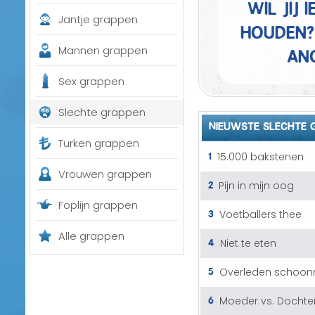
Wil jij
Jantje grappen
houden?
an
Mannen grappen
Sex grappen
Slechte grappen
NIEUWSTE SLECHTE 
Turken grappen
1
15.000 bakstenen
Vrouwen grappen
2
Pijn in mijn oog
Foplijn grappen
3
Voetballers thee
Alle grappen
4
Niet te eten
5
Overleden schoo
6
Moeder vs. Dochte