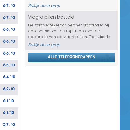
naar Ghana te worden gebeld. Het uitzetten
6.7
10
Bekijk deze grap
/
van de telefoon heeft hierbij geen enkele zin.
Het enige wat kan werken is ...
6.7
10
Viagra pillen besteld
/
De zorgverzekeraar belt het slachtoffer bij
6.6
10
/
deze versie van de foplijn op over de
declaratie van de viagra pillen. De huisarts
6.6
10
/
weet hier namelijk niets van en dus moet hij
Bekijk deze grap
de pillen uit eigen zak gaan betalen. En ook
6.6
10
al zal degene die in de...
/
Alle telefoongrappen
6.5
10
/
6.4
10
/
6.2
10
/
6.1
10
/
6.1
10
/
5.7
10
/