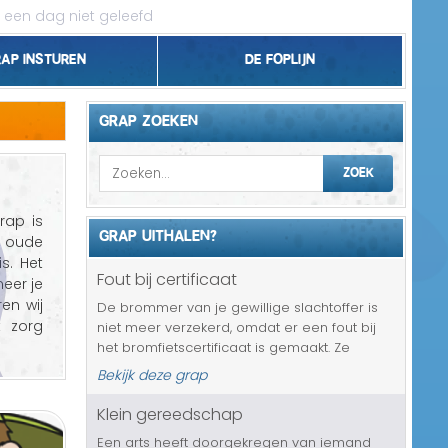
 een dag niet geleefd
rap insturen
De foplijn
Bel grappen
GRAP ZOEKEN
Topgrappen
ZOEK
Handhaving
rap is
GRAP UITHALEN?
rg oude
18+ en Relatie
s. Het
Fout bij certificaat
neer je
Zakelijk/Studie
en wij
De brommer van je gewillige slachtoffer is
 zorg
niet meer verzekerd, omdat er een fout bij
Geld/Belasting
het bromfietscertificaat is gemaakt. Ze
komen er wel laat achter, maar beter laat
Bekijk deze grap
Buurt/Gemeente
dan nooit natuurlijk. En nu mag je slachtoffer
3 weken lang niet brommer...
Klein gereedschap
Pakket/Bestelling
Een arts heeft doorgekregen van iemand