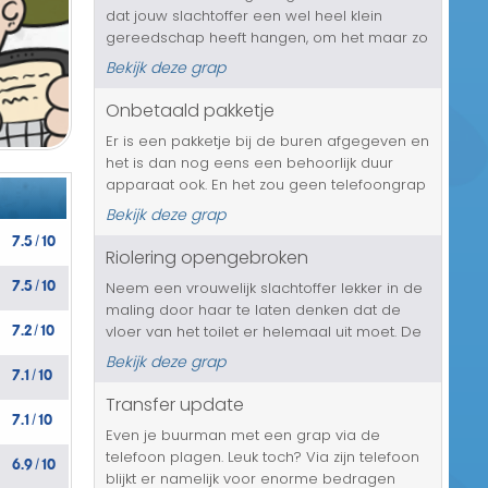
dat jouw slachtoffer een wel heel klein
Transport/Verkeer
gereedschap heeft hangen, om het maar zo
te noemen. En de man is welwillend en is
Kerst/Sinterklaas
Bekijk deze grap
bereid om hem voor een vrijblijvende
afspraak te ontvangen. Een afspraak voor e...
Onbetaald pakketje
Diversen/Andere
Er is een pakketje bij de buren afgegeven en
het is dan nog eens een behoorlijk duur
apparaat ook. En het zou geen telefoongrap
zijn als het dure apparaat nooit betaald is en
Bekijk deze grap
jouw slachtoffer hier natuurlijk wel eventjes
7.5
10
/
voor op moet draaie...
Riolering opengebroken
7.5
10
Neem een vrouwelijk slachtoffer lekker in de
/
maling door haar te laten denken dat de
7.2
10
vloer van het toilet er helemaal uit moet. De
/
reden is, zo wordt haar duidelijk gemaakt,
Bekijk deze grap
7.1
10
dat zij iedere keer mandverband door het
/
toilet spoelt waardoor de...
Transfer update
7.1
10
/
Even je buurman met een grap via de
telefoon plagen. Leuk toch? Via zijn telefoon
6.9
10
/
blijkt er namelijk voor enorme bedragen