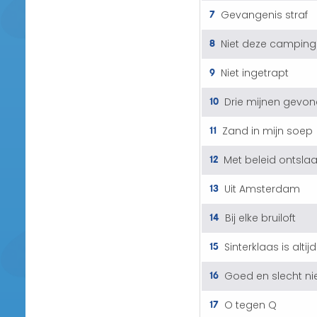
7
Gevangenis straf
8
Niet deze camping
9
Niet ingetrapt
10
Drie mijnen gevo
11
Zand in mijn soep
12
Met beleid ontsla
13
Uit Amsterdam
14
Bij elke bruiloft
15
Sinterklaas is altijd 
16
Goed en slecht n
17
O tegen Q