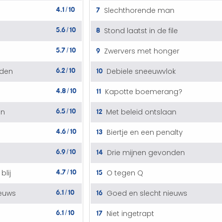
4.1
10
7
Slechthorende man
/
5.6
10
8
Stond laatst in de file
/
5.7
10
9
Zwervers met honger
/
6.2
10
10
nden
Debiele sneeuwvlok
/
4.8
10
11
Kapotte boemerang?
/
6.5
10
12
an
Met beleid ontslaan
/
4.6
10
13
Biertje en een penalty
/
6.9
10
14
Drie mijnen gevonden
/
4.7
10
15
blij
O tegen Q
/
6.1
10
16
ieuws
Goed en slecht nieuws
/
6.1
10
17
Niet ingetrapt
/