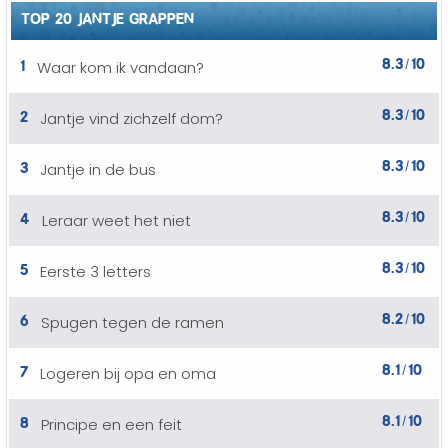
TOP 20 JANTJE GRAPPEN
8.3
10
1
Waar kom ik vandaan?
/
8.3
10
2
Jantje vind zichzelf dom?
/
8.3
10
3
Jantje in de bus
/
8.3
10
4
Leraar weet het niet
/
8.3
10
5
Eerste 3 letters
/
8.2
10
6
Spugen tegen de ramen
/
8.1
10
7
Logeren bij opa en oma
/
8.1
10
8
Principe en een feit
/