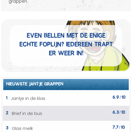
grappen.
Even bellen met de enige
echte foplijn? Iedereen trapt
er weer in!
NIEUWSTE JANTJE GRAPPEN
6.9
10
1
Jantje in de klas
/
6.3
10
2
Brief in de bus
/
7.7
10
3
Glas melk
/