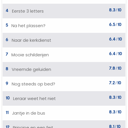
8.3
10
4
Eerste 3 letters
/
6.5
10
5
Na het plassen?
/
6.4
10
6
Naar de kerkdienst
/
6.4
10
7
Mooie schilderijen
/
7.8
10
8
Vreemde geluiden
/
7.2
10
9
Nog steeds op bed?
/
8.3
10
10
Leraar weet het niet
/
8.3
10
11
Jantje in de bus
/
8.1
10
12
Principe en een feit
/