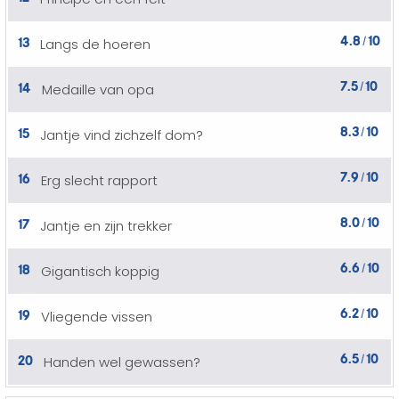
4.8
10
13
Langs de hoeren
/
7.5
10
14
Medaille van opa
/
8.3
10
15
Jantje vind zichzelf dom?
/
7.9
10
16
Erg slecht rapport
/
8.0
10
17
Jantje en zijn trekker
/
6.6
10
18
Gigantisch koppig
/
6.2
10
19
Vliegende vissen
/
6.5
10
20
Handen wel gewassen?
/