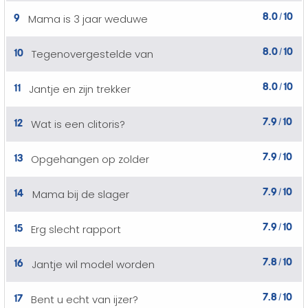
8.0
10
9
Mama is 3 jaar weduwe
/
8.0
10
10
Tegenovergestelde van
/
8.0
10
11
Jantje en zijn trekker
/
7.9
10
12
Wat is een clitoris?
/
7.9
10
13
Opgehangen op zolder
/
7.9
10
14
Mama bij de slager
/
7.9
10
15
Erg slecht rapport
/
7.8
10
16
Jantje wil model worden
/
7.8
10
17
Bent u echt van ijzer?
/