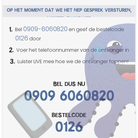
OP HET MOMENT DAT WE HET NEP GESPREK VERSTUREN,
LUISTER JE LIVE MEE
1.
0909-6060820
Bel
en geef de bestelcode
0126
door
2.
Voer het telefoonnummer van de ontvanger in
3.
Luister LIVE mee hoe we de ontvanger foppen!
Bel dus nu
0909 6060820
bestelcode
0126