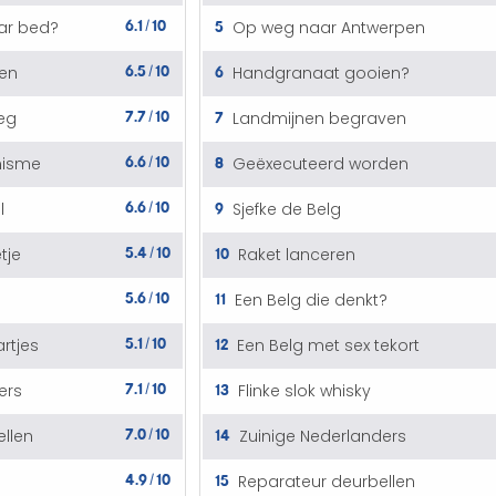
6.1
10
5
ar bed?
Op weg naar Antwerpen
/
6.5
10
6
ten
Handgranaat gooien?
/
7.7
10
7
leg
Landmijnen begraven
/
6.6
10
8
misme
Geëxecuteerd worden
/
6.6
10
9
l
Sjefke de Belg
/
5.4
10
10
tje
Raket lanceren
/
5.6
10
11
Een Belg die denkt?
/
5.1
10
12
rtjes
Een Belg met sex tekort
/
7.1
10
13
ers
Flinke slok whisky
/
7.0
10
14
llen
Zuinige Nederlanders
/
4.9
10
15
Reparateur deurbellen
/