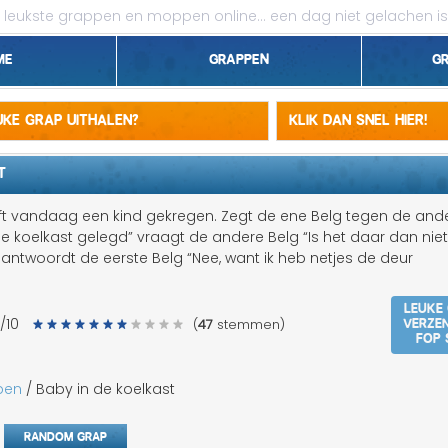
leukste grappen en moppen online...
een dag niet gelachen is
me
Grappen
G
1 april grappen
euke grap uithalen?
Klik dan snel hier!
Belgen grappen
T
Dieren grappen
eft vandaag een kind gekregen. Zegt de ene Belg tegen de ande
de koelkast gelegd” vraagt de andere Belg “Is het daar dan niet
Domme grappen
 antwoordt de eerste Belg “Nee, want ik heb netjes de deur
Droge grappen
Leuke
Verze
/10
(
47
stemmen)
Flauwe grappen
fop 
Grove grappen
pen
/ Baby in de koelkast
Jantje grappen
Random grap