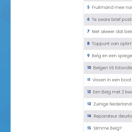
5
Fruitmand mee na
6
Te zware brief pos
7
Niet alweer dat be
8
Toppunt van opti
9
Belg en een spiege
10
Belgen VS fotorolle
11
Vissen in een boot
12
Een Belg met 2 kwa
13
Zuinige Nederland
14
Reparateur deurbe
15
Slimme Belg?