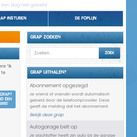
 een dag niet geleefd
rap insturen
De foplijn
Bel grappen
GRAP ZOEKEN
Topgrappen
ZOEK
Handhaving
re “Ik
GRAP UITHALEN?
 te
18+ en Relatie
Abonnement opgezegd
Zakelijk/Studie
 grap?
Je vriend of vriendin wordt automatisch
nd een
gebeld door de telefoonprovider. Deze
Geld/Belasting
SMS!
geeft de melding dat het abonnement
binnen twee uur zal worden opgezegd.
Bekijk deze grap
Buurt/Gemeente
Gelukkig kan hij of zij hier nog van alles aan
doen om het tegen te gaan en normaal is
Autogarage belt op
Pakket/Bestelling
da...
Je slachtoffer heeft zijn auto bij de garage