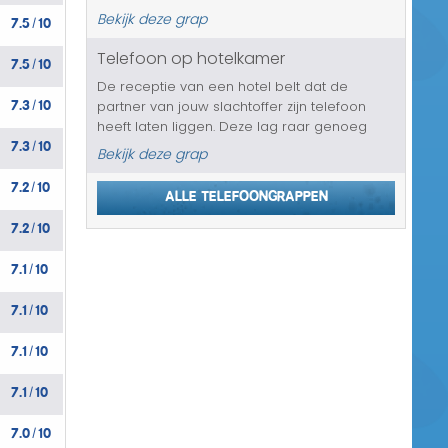
hem heeft gekocht en Marco wil nu zijn geld
7.5
10
Bekijk deze grap
/
terug, Hij gaat al snel over naar schelden en
het wordt allemaal erge...
Telefoon op hotelkamer
7.5
10
/
De receptie van een hotel belt dat de
7.3
10
partner van jouw slachtoffer zijn telefoon
/
heeft laten liggen. Deze lag raar genoeg
7.3
10
tussen het bed... die heeft heel wat uit te
/
Bekijk deze grap
leggen....
7.2
10
/
Alle telefoongrappen
7.2
10
/
7.1
10
/
7.1
10
/
7.1
10
/
7.1
10
/
7.0
10
/