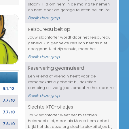
staan? Tijd om hem in de maling te nemen
Transport/Verkeer
en hem door de garage te laten bellen. Ze
hebben de mededeling dat het een wel
Kerst/Sinterklaas
Bekijk deze grap
heel erg dure grap aan het worden is. Want
ze zitten nu al op 1500 euro en ...
Reisbureau belt op
Diversen/Andere
Jouw slachtoffer wordt door het reisbureau
gebeld. Zijn geboekte reis kan helaas niet
doorgaan. Niet zijn schuld, maar het
reisbureau heeft bij het boeken een fout
Bekijk deze grap
gemaakt, waardoor de vakantie waar hij zo
lang naar uit heeft gekeken, niet ...
Reservering geannuleerd
Een vriend of vriendin heeft voor de
zomervakantie geboekt bij dezelfde
8.1
10
camping als vorig jaar, omdat ze het daar zo
/
enorm naar hun zin hebben gehad. Maar dit
Bekijk deze grap
7.7
10
jaar gaat de reservering niet door. Het wordt
/
keihard geannuleerd. De reden hierv...
Slechte XTC-pilletjes
7.7
10
/
Jouw slachtoffer weet het misschien
helemaal niet, maar als Marco hem opbelt
7.6
10
/
blijkt het dat deze erg slechte xtc-pilletjes bij