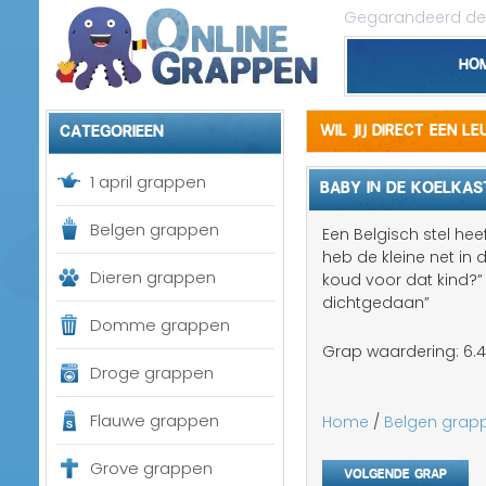
Gegarandeerd de 
Ho
Categorieen
Wil jij direct een l
1 april grappen
BABY IN DE KOELKAS
Belgen grappen
Een Belgisch stel he
heb de kleine net in 
Dieren grappen
koud voor dat kind?”
dichtgedaan”
Domme grappen
Grap waardering:
6.4
Droge grappen
Flauwe grappen
Home
/
Belgen grap
Grove grappen
Volgende grap