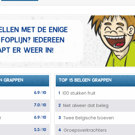
Mannen grappen
Sex grappen
ellen met de enige
Slechte grappen
foplijn? Iedereen
Turken grappen
pt er weer in!
Vrouwen grappen
N GRAPPEN
TOP 15 BELGEN GRAPPEN
6.9
10
1
100 stukken fruit
/
7.0
10
2
Niet alweer dat beleg
/
6.9
10
3
r
Twee Belgische boeven
/
5.5
10
4
Groepsverkrachters
/