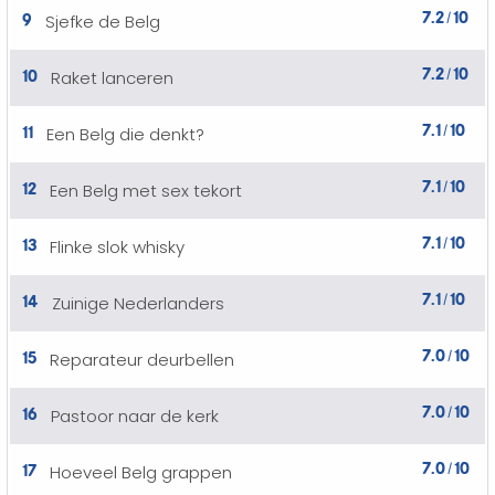
7.2
10
9
Sjefke de Belg
/
7.2
10
10
Raket lanceren
/
7.1
10
11
Een Belg die denkt?
/
7.1
10
12
Een Belg met sex tekort
/
7.1
10
13
Flinke slok whisky
/
7.1
10
14
Zuinige Nederlanders
/
7.0
10
15
Reparateur deurbellen
/
7.0
10
16
Pastoor naar de kerk
/
7.0
10
17
Hoeveel Belg grappen
/