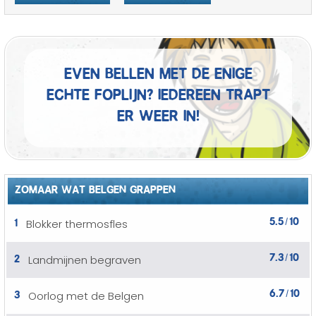
Even bellen met de enige
echte foplijn? Iedereen trapt
er weer in!
ZOMAAR WAT BELGEN GRAPPEN
5.5
10
1
Blokker thermosfles
/
7.3
10
2
Landmijnen begraven
/
6.7
10
3
Oorlog met de Belgen
/