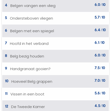
6.0
10
4
Belgen vangen een vlieg
/
5.7
10
5
Ondersteboven vliegen
/
6.4
10
6
Belgen met een spiegel
/
6.1
10
7
Hoofd in het verband
/
6.0
10
8
Belg bezig houden
/
7.5
10
9
Handgranaat gooien?
/
7.0
10
10
Hoeveel Belg grappen
/
5.6
10
11
Vissen in een boot
/
4.5
10
12
De Tweede Kamer
/