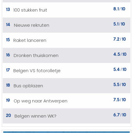
8.1
10
13
100 stukken fruit
/
5.1
10
14
Nieuwe rekruten
/
7.2
10
15
Raket lanceren
/
4.5
10
16
Dronken thuiskomen
/
5.4
10
17
Belgen VS fotorolletje
/
5.5
10
18
Bus opblazen
/
7.5
10
19
Op weg naar Antwerpen
/
6.7
10
20
Belgen winnen WK?
/