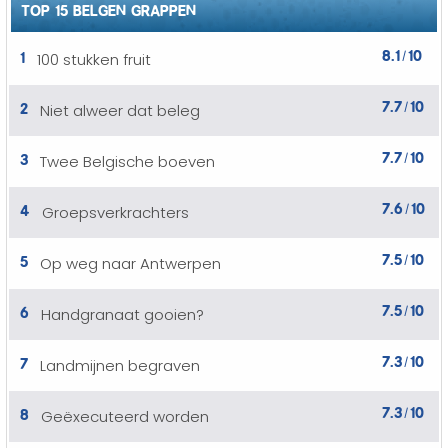
TOP 15 BELGEN GRAPPEN
8.1
10
1
100 stukken fruit
/
7.7
10
2
Niet alweer dat beleg
/
7.7
10
3
Twee Belgische boeven
/
7.6
10
4
Groepsverkrachters
/
7.5
10
5
Op weg naar Antwerpen
/
7.5
10
6
Handgranaat gooien?
/
7.3
10
7
Landmijnen begraven
/
7.3
10
8
Geëxecuteerd worden
/