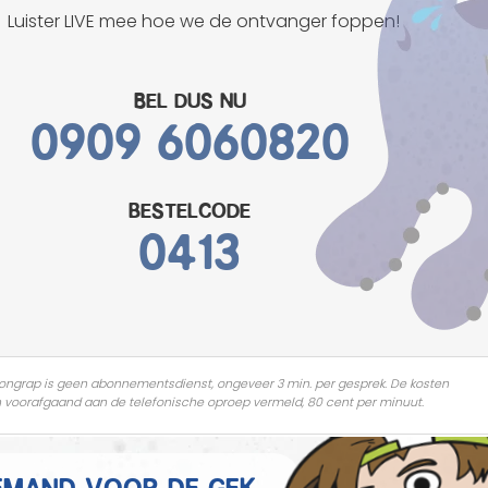
Mannen grappen
Luister LIVE mee hoe we de ontvanger foppen!
Sex grappen
Bel dus nu
0909 6060820
Slechte grappen
Turken grappen
bestelcode
Vrouwen grappen
0413
ongrap is geen abonnementsdienst, ongeveer 3 min. per gesprek. De kosten
 voorafgaand aan de telefonische oproep vermeld, 80 cent per minuut.
 iemand voor de gek