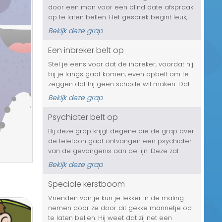
door een man voor een blind date afspraak
Transport/Verkeer
op te laten bellen. Het gesprek begint leuk,
maar al snel merkt ze dat het om een echte
Kerst/Sinterklaas
Bekijk deze grap
ouderwetse nerd gaat. Zal ze lief blijven en
toch met hem uit gaan of wi...
Een inbreker belt op
Diversen/Andere
Stel je eens voor dat de inbreker, voordat hij
bij je langs gaat komen, even opbelt om te
zeggen dat hij geen schade wil maken. Dat
is toch super netjes? Degene die je met
Bekijk deze grap
deze grap in de maling laat nemen krijgt van
deze zogenaamde inbreke...
Psychiater belt op
Bij deze grap krijgt degene die de grap over
de telefoon gaat ontvangen een psychiater
van de gevangenis aan de lijn. Deze zal
verstellen dat er een psychopaat is die zich
Bekijk deze grap
voor jouw slachtoffer uitgeeft. Dat is alleen
niet alles, de man hee...
Speciale kerstboom
Vrienden van je kun je lekker in de maling
nemen door ze door dit gekke mannetje op
te laten bellen. Hij weet dat zij net een