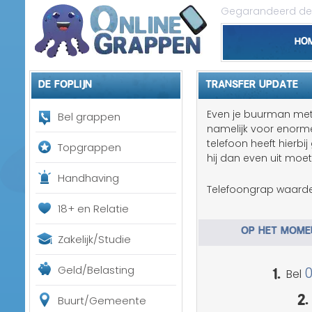
Gegarandeerd de 
Ho
De foplijn
TRANSFER UPDATE
Even je buurman met e
Bel grappen
namelijk voor enorm
telefoon heeft hierbi
Topgrappen
hij dan even uit moe
Handhaving
Telefoongrap waarde
18+ en Relatie
OP HET MOMEN
Zakelijk/Studie
1.
Geld/Belasting
Bel
2.
Buurt/Gemeente