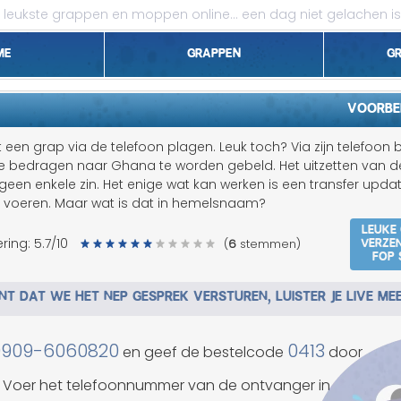
leukste grappen en moppen online...
een dag niet gelachen is
me
Grappen
G
1 april grappen
Voorbe
Belgen grappen
en grap via de telefoon plagen. Leuk toch? Via zijn telefoon bli
e bedragen naar Ghana te worden gebeld. Het uitzetten van d
Dieren grappen
j geen enkele zin. Het enige wat kan werken is een transfer updat
t voeren. Maar wat is dat in hemelsnaam?
Domme grappen
Leuke
Verze
ring:
5.7
/10
(
6
stemmen)
fop 
Droge grappen
T DAT WE HET NEP GESPREK VERSTUREN, LUISTER JE LIVE ME
Flauwe grappen
Grove grappen
0909-6060820
0413
en geef de bestelcode
door
Jantje grappen
Voer het telefoonnummer van de ontvanger in