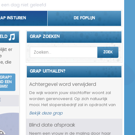
 een dag niet geleefd
rap insturen
De foplijn
Bel grappen
eld
GRAP ZOEKEN
Topgrappen
jkt er
ZOEK
e
Handhaving
e, die
GRAP UITHALEN?
18+ en Relatie
 grap?
nd een
Achtergevel word verwijderd
SMS!
Zakelijk/Studie
De wijk waarin jouw slachtoffer woont zal
E
worden gerenoveerd. Op zich natuurlijk
Geld/Belasting
mooi. Het slopersbedrijf zal in opdracht van
de gemeente alle achtergevels gaan
Bekijk deze grap
Buurt/Gemeente
verwijderen. Minder leuk nieuws, helemaal
omdat het met de komst van slecht wee...
Blind date afspraak
Pakket/Bestelling
Neem een vrouw in de maling door haar