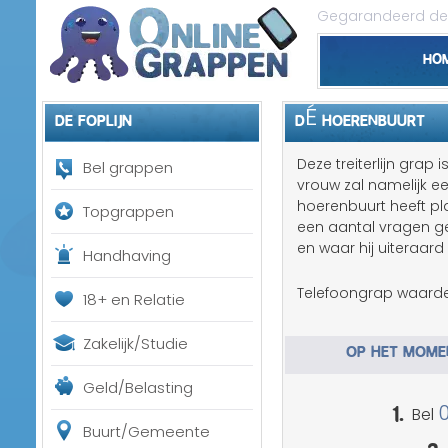
Gegarandeerd de 
Ho
De foplijn
DÉ HOERENBUURT
Deze treiterlijn grap i
Bel grappen
vrouw zal namelijk ee
hoerenbuurt heeft p
Topgrappen
een aantal vragen ges
en waar hij uiteraard
Handhaving
Telefoongrap waarde
18+ en Relatie
Zakelijk/Studie
OP HET MOMEN
Geld/Belasting
1.
Bel
Buurt/Gemeente
2.