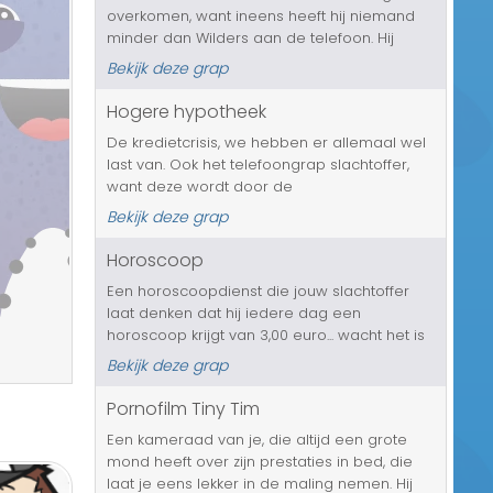
overkomen, want ineens heeft hij niemand
Transport/Verkeer
minder dan Wilders aan de telefoon. Hij
heeft een heel erg duidelijk boodschap voor
Kerst/Sinterklaas
Bekijk deze grap
jouw slachtoffer; ‘Wij worden de grootste!”
Nou, daar is geen speld ...
Hogere hypotheek
Diversen/Andere
De kredietcrisis, we hebben er allemaal wel
last van. Ook het telefoongrap slachtoffer,
want deze wordt door de
hypotheekverstrekker gebeld, die vertellen
Bekijk deze grap
dat de hypotheek wordt aangepast. Hij
voldoet niet meer aan de maatstaven van
Horoscoop
deze ti...
Een horoscoopdienst die jouw slachtoffer
laat denken dat hij iedere dag een
horoscoop krijgt van 3,00 euro... wacht het is
ondertussen al naar 6.00 opgelopen....
Bekijk deze grap
Pornofilm Tiny Tim
Een kameraad van je, die altijd een grote
mond heeft over zijn prestaties in bed, die
laat je eens lekker in de maling nemen. Hij