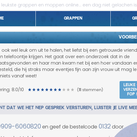
leukste grappen en moppen online...
een dag niet gelachen is
me
Grappen
G
1 april grappen
Voorbe
Belgen grappen
s ook wel leuk om uit te halen, het liefst bij een getrouwde vriend.
n telefoontje krijgen. Het gaat over een onderzoek dat in de
Dieren grappen
laatsgevonden en haar man kwam net bij een hoer vandaan e
teld, die hij straks maar eventjes fijn aan zijn vrouw uit mag 
Domme grappen
 niets vanaf weet!
Leuke
Droge grappen
Verze
ring:
8.0
/10
(
11
stemmen)
fop 
Flauwe grappen
T DAT WE HET NEP GESPREK VERSTUREN, LUISTER JE LIVE ME
Grove grappen
0909-6060820
0132
en geef de bestelcode
door
Jantje grappen