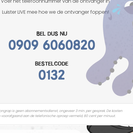
Voer het telefoonnummer van de ontvanger in
Mannen grappen
Luister LIVE mee hoe we de ontvanger foppen!
Sex grappen
Bel dus nu
Slechte grappen
0909 6060820
Turken grappen
Vrouwen grappen
bestelcode
0132
ongrap is geen abonnementsdienst, ongeveer 3 min. per gesprek. De kosten
 voorafgaand aan de telefonische oproep vermeld, 80 cent per minuut.