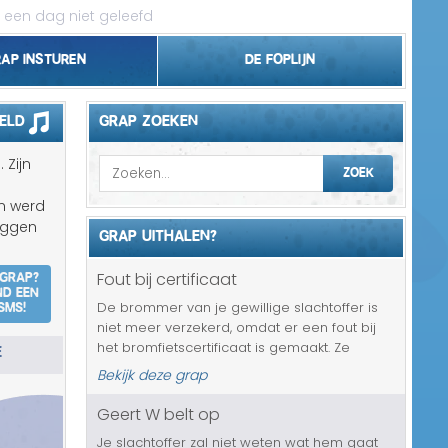
 een dag niet geleefd
rap insturen
De foplijn
Bel grappen
eld
GRAP ZOEKEN
Topgrappen
 Zijn
ZOEK
Handhaving
n werd
leggen
GRAP UITHALEN?
18+ en Relatie
 grap?
Fout bij certificaat
nd een
Zakelijk/Studie
SMS!
De brommer van je gewillige slachtoffer is
niet meer verzekerd, omdat er een fout bij
Geld/Belasting
E
het bromfietscertificaat is gemaakt. Ze
komen er wel laat achter, maar beter laat
Bekijk deze grap
Buurt/Gemeente
dan nooit natuurlijk. En nu mag je slachtoffer
3 weken lang niet brommer...
Geert W belt op
Pakket/Bestelling
Je slachtoffer zal niet weten wat hem gaat