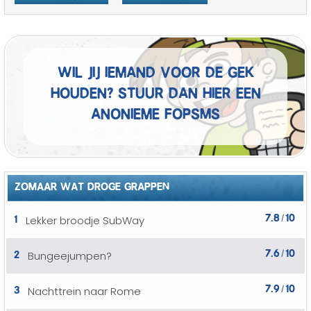
Wil jij iemand voor de gek
houden? Stuur dan hier een
anonieme fopSMS
ZOMAAR WAT DROGE GRAPPEN
7.8
10
1
Lekker broodje SubWay
/
7.6
10
2
Bungeejumpen?
/
7.9
10
3
Nachttrein naar Rome
/