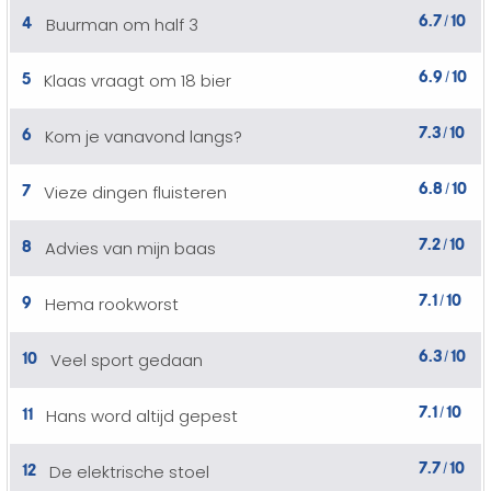
6.7
10
4
Buurman om half 3
/
6.9
10
5
Klaas vraagt om 18 bier
/
7.3
10
6
Kom je vanavond langs?
/
6.8
10
7
Vieze dingen fluisteren
/
7.2
10
8
Advies van mijn baas
/
7.1
10
9
Hema rookworst
/
6.3
10
10
Veel sport gedaan
/
7.1
10
11
Hans word altijd gepest
/
7.7
10
12
De elektrische stoel
/