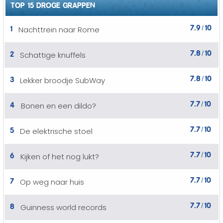
TOP 15 DROGE GRAPPEN
7.9
10
1
Nachttrein naar Rome
/
7.8
10
2
Schattige knuffels
/
7.8
10
3
Lekker broodje SubWay
/
7.7
10
4
Bonen en een dildo?
/
7.7
10
5
De elektrische stoel
/
7.7
10
6
Kijken of het nog lukt?
/
7.7
10
7
Op weg naar huis
/
7.7
10
8
Guinness world records
/