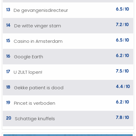
6.5
10
13
De gevangenisdirecteur
/
7.2
10
14
De witte vinger stam
/
6.5
10
15
Casino in Amsterdam
/
6.2
10
16
Google Earth
/
7.5
10
17
U ZULT lopen!
/
4.4
10
18
Gekke patient is dood
/
6.2
10
19
Pincet is verboden
/
7.8
10
20
Schattige knuffels
/