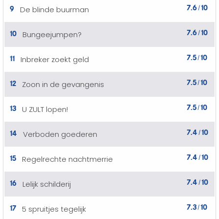
7.6
10
9
De blinde buurman
/
7.6
10
10
Bungeejumpen?
/
7.5
10
11
Inbreker zoekt geld
/
7.5
10
12
Zoon in de gevangenis
/
7.5
10
13
U ZULT lopen!
/
7.4
10
14
Verboden goederen
/
7.4
10
15
Regelrechte nachtmerrie
/
7.4
10
16
Lelijk schilderij
/
7.3
10
17
5 spruitjes tegelijk
/