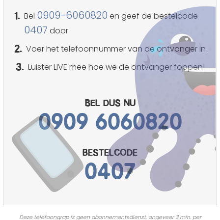
1.
0909-6060820
Bel
en geef de bestelcode
0407
door
2.
Voer het telefoonnummer van de ontvanger in
3.
Luister LIVE mee hoe we de ontvanger foppen!
Bel dus nu
0909 6060820
bestelcode
0407
Deze telefoongrap is geen abonnementsdienst, ongeveer 3 min. per