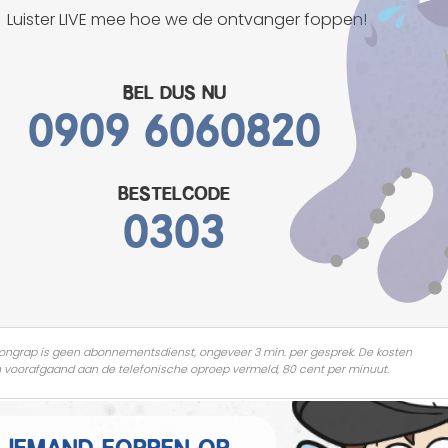
Mannen grappen
Luister LIVE mee hoe we de ontvanger foppen!
Sex grappen
Bel dus nu
0909 6060820
Slechte grappen
Turken grappen
bestelcode
Vrouwen grappen
0303
ongrap is geen abonnementsdienst, ongeveer 3 min. per gesprek. De kosten
 voorafgaand aan de telefonische oproep vermeld, 80 cent per minuut.
e iemand foppen op