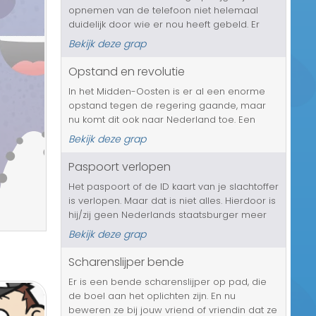
opnemen van de telefoon niet helemaal
Transport/Verkeer
duidelijk door wie er nou heeft gebeld. Er
komt een heel verwarrend gesprek tot stand
Kerst/Sinterklaas
Bekijk deze grap
over wie er nu eigenlijk heeft gebeld, maar
ook over wie nou eigenlijk ...
Opstand en revolutie
Diversen/Andere
In het Midden-Oosten is er al een enorme
opstand tegen de regering gaande, maar
nu komt dit ook naar Nederland toe. Een
revolutie tegen onze eigen regering! Staken
Bekijk deze grap
zullen we, met zijn allen! En dus ook jouw
slachtoffer. Hij krijgt de oproep...
Paspoort verlopen
Het paspoort of de ID kaart van je slachtoffer
is verlopen. Maar dat is niet alles. Hierdoor is
hij/zij geen Nederlands staatsburger meer
en er is niets aan te doen, de procedure
Bekijk deze grap
voor een uitzetting is al gestart en de
papieren zijn al verz...
Scharenslijper bende
Er is een bende scharenslijper op pad, die
de boel aan het oplichten zijn. En nu
beweren ze bij jouw vriend of vriendin dat ze