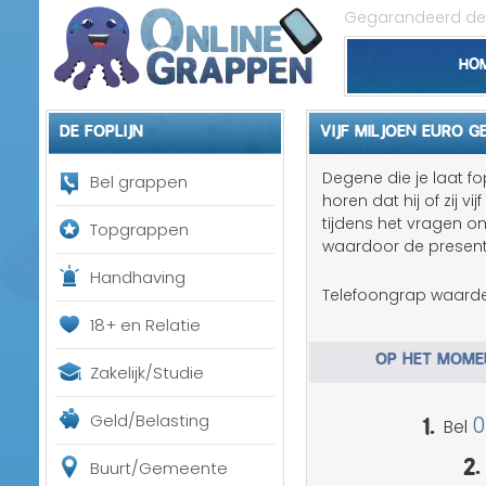
Gegarandeerd de 
Ho
De foplijn
VIJF MILJOEN EURO 
Degene die je laat fo
Bel grappen
horen dat hij of zij 
tijdens het vragen o
Topgrappen
waardoor de presenta
Handhaving
Telefoongrap waarde
18+ en Relatie
OP HET MOMEN
Zakelijk/Studie
1.
Geld/Belasting
0
Bel
2.
Buurt/Gemeente