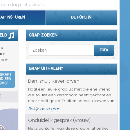
 een dag niet geleefd
rap insturen
De foplijn
Bel grappen
eld
GRAP ZOEKEN
Topgrappen
te
ZOEK
aar
Handhaving
echt,
GRAP UITHALEN?
18+ en Relatie
 grap?
nd een
Den-snuit-kever larven
SMS!
Zakelijk/Studie
Haal een leuke grap uit met die ene vriend
E
die zojuist een kerstboom heeft gekocht en
Geld/Belasting
neer heeft gezet. Er zitten namelijk larven van
de den-snuit-kever in en die gaan overal,
Bekijk deze grap
Buurt/Gemeente
maar dan ook echt overal in huis zitten. Er
moet heel snel iets ...
Onduidelijk gesprek (vrouw)
Pakket/Bestelling
Het slachtoffer van deze grap krijgt bij het