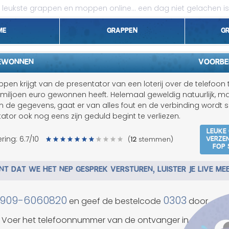
leukste grappen en moppen online...
een dag niet gelachen is
me
Grappen
G
1 april grappen
GEWONNEN
Voorbe
Belgen grappen
ppen krijgt van de presentator van een loterij over de telefoon 
vijf miljoen euro gewonnen heeft. Helemaal geweldig natuurlijk, m
Dieren grappen
m de gegevens, gaat er van alles fout en de verbinding wordt sl
tor ook nog eens zijn geduld begint te verliezen.
Domme grappen
Leuke
Verze
ring:
6.7
/10
(
12
stemmen)
fop 
Droge grappen
T DAT WE HET NEP GESPREK VERSTUREN, LUISTER JE LIVE ME
Flauwe grappen
Grove grappen
909-6060820
0303
en geef de bestelcode
door
Jantje grappen
Voer het telefoonnummer van de ontvanger in