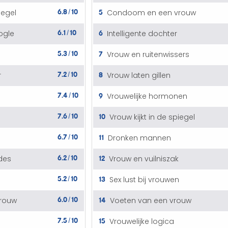
6.8
10
5
iegel
Condoom en een vrouw
/
6.1
10
6
ogle
Intelligente dochter
/
5.3
10
7
Vrouw en ruitenwissers
/
7.2
10
8
r
Vrouw laten gillen
/
7.4
10
9
Vrouwelijke hormonen
/
7.6
10
10
Vrouw kijkt in de spiegel
/
6.7
10
11
Dronken mannen
/
6.2
10
12
des
Vrouw en vuilniszak
/
5.2
10
13
Sex lust bij vrouwen
/
6.0
10
14
vrouw
Voeten van een vrouw
/
7.5
10
15
Vrouwelijke logica
/