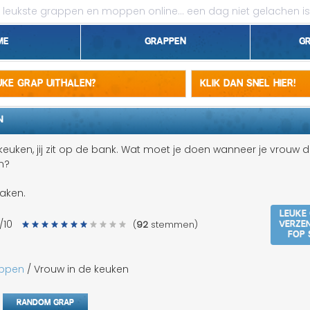
leukste grappen en moppen online...
een dag niet gelachen is
me
Grappen
G
1 april grappen
euke grap uithalen?
Klik dan snel hier!
Belgen grappen
N
Dieren grappen
keuken, jij zit op de bank. Wat moet je doen wanneer je vrouw 
n?
Domme grappen
maken.
Droge grappen
Leuke
Verze
/10
(
92
stemmen)
Flauwe grappen
fop 
Grove grappen
appen
/ Vrouw in de keuken
Jantje grappen
Random grap