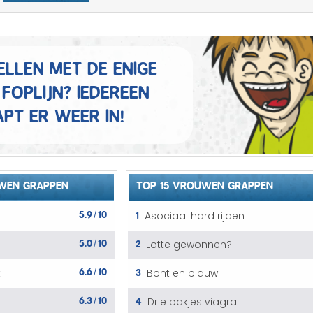
Mannen grappen
Sex grappen
ellen met de enige
Slechte grappen
foplijn? Iedereen
Turken grappen
pt er weer in!
Vrouwen grappen
WEN GRAPPEN
TOP 15 VROUWEN GRAPPEN
5.9
10
1
Asociaal hard rijden
/
5.0
10
2
Lotte gewonnen?
/
6.6
10
3
k
Bont en blauw
/
6.3
10
4
Drie pakjes viagra
/