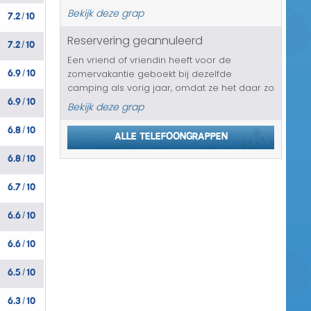
wint ook nog eens een geheel verzorgde
7.2
10
Bekijk deze grap
/
vakantie en wel voor twee personen in het
warme Salou. Maar he...
Reservering geannuleerd
7.2
10
/
Een vriend of vriendin heeft voor de
6.9
10
zomervakantie geboekt bij dezelfde
/
camping als vorig jaar, omdat ze het daar zo
6.9
10
enorm naar hun zin hebben gehad. Maar dit
/
Bekijk deze grap
jaar gaat de reservering niet door. Het wordt
6.8
10
keihard geannuleerd. De reden hierv...
/
Alle telefoongrappen
6.8
10
/
6.7
10
/
6.6
10
/
6.6
10
/
6.5
10
/
6.3
10
/