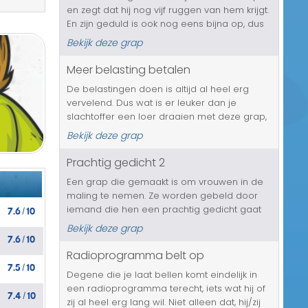
en zegt dat hij nog vijf ruggen van hem krijgt.
Transport/Verkeer
En zijn geduld is ook nog eens bijna op, dus
het wordt tijd op de boel op te gaan
Kerst/Sinterklaas
Bekijk deze grap
hoesten....
Meer belasting betalen
Diversen/Andere
De belastingen doen is altijd al heel erg
vervelend. Dus wat is er leuker dan je
slachtoffer een loer draaien met deze grap,
waarbij ze door de belastingdienst worden
Bekijk deze grap
gebeld, die hen zal gaan vertellen dat er
een fout is gemaakt tijdens het...
Prachtig gedicht 2
Een grap die gemaakt is om vrouwen in de
maling te nemen. Ze worden gebeld door
7.6
10
iemand die hen een prachtig gedicht gaat
/
voorlezen, met op de achtergrond de
Bekijk deze grap
7.6
10
muziek van candlelight, het bekende
/
radioprogramma. Maar helaas, niets is wat
Radioprogramma belt op
7.5
10
het l...
/
Degene die je laat bellen komt eindelijk in
een radioprogramma terecht, iets wat hij of
7.4
10
/
zij al heel erg lang wil. Niet alleen dat, hij/zij