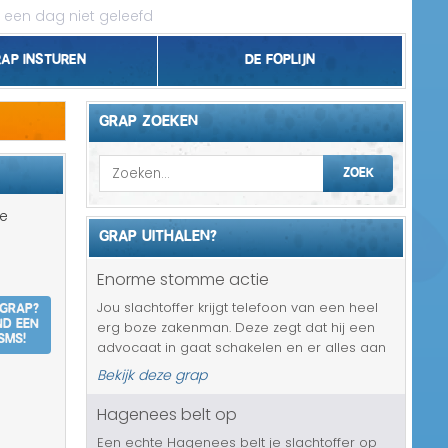
 een dag niet geleefd
rap insturen
De foplijn
Bel grappen
GRAP ZOEKEN
Topgrappen
ZOEK
Handhaving
de
GRAP UITHALEN?
18+ en Relatie
Enorme stomme actie
Zakelijk/Studie
 grap?
Jou slachtoffer krijgt telefoon van een heel
nd een
erg boze zakenman. Deze zegt dat hij een
Geld/Belasting
SMS!
advocaat in gaat schakelen en er alles aan
zal doen om ervoor te zorgen dat je
Bekijk deze grap
Buurt/Gemeente
slachtoffer zijn baan kwijt zal raken, door die
enorme stomme actie die hij...
Hagenees belt op
Pakket/Bestelling
Een echte Hagenees belt je slachtoffer op