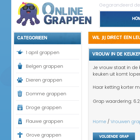
Gegarandeerd de 
Ho
Categorieen
Wil jij direct een l
1 april grappen
VROUW IN DE KEUKE
Belgen grappen
Je vrouw staat in de 
keuken uit komt lope
Dieren grappen
Haar ketting korter 
Domme grappen
Grap waardering:
6.2
Droge grappen
Flauwe grappen
Home
/
Vrouwen gr
Grove grappen
Volgende grap