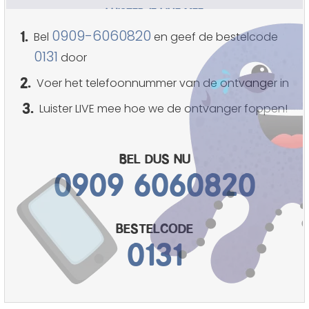
LUISTER JE LIVE MEE
1.
0909-6060820
Bel
en geef de bestelcode
0131
door
2.
Voer het telefoonnummer van de ontvanger in
3.
Luister LIVE mee hoe we de ontvanger foppen!
Bel dus nu
0909 6060820
bestelcode
0131