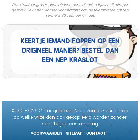
Deze telefoongrap is geen abonnementsdienst, ongeveer 3 min. per
gesprek. De kosten worden voorafgaand aan de telefonische oproep
vermeld, 80 cent per minuut.
Keertje iemand foppen op een
origineel manier? Bestel dan
een nep kraslot
© 2011-2026 Onlinegrappen.
Niets van deze site mag
op welke wijze dan ook gekopieerd worden zonder
schriftelijke toestemming
VOORWAARDEN
SITEMAP
CONTACT