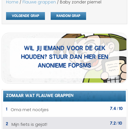
Home
/
Flauwe grappen
/ Baby zonder piemel
Volgende grap
Random grap
Wil jij iemand voor de gek
houden? Stuur dan hier een
anonieme fopSMS
ZOMAAR WAT FLAUWE GRAPPEN
7.4
10
1
Oma met nootjes
/
7.2
10
2
Mijn fiets is gejat!
/