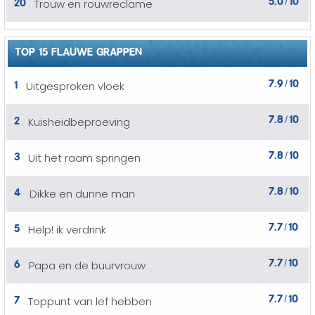
20
Trouw en rouwreclame
/
TOP 15 FLAUWE GRAPPEN
7.9
10
1
Uitgesproken vloek
/
7.8
10
2
Kuisheidbeproeving
/
7.8
10
3
Uit het raam springen
/
7.8
10
4
Dikke en dunne man
/
7.7
10
5
Help! ik verdrink
/
7.7
10
6
Papa en de buurvrouw
/
7.7
10
7
Toppunt van lef hebben
/