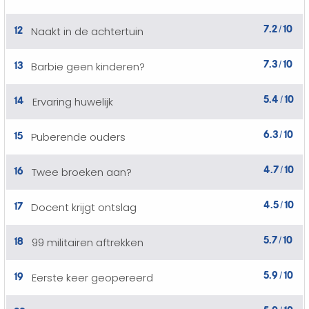
7.2
10
12
Naakt in de achtertuin
/
7.3
10
13
Barbie geen kinderen?
/
5.4
10
14
Ervaring huwelijk
/
6.3
10
15
Puberende ouders
/
4.7
10
16
Twee broeken aan?
/
4.5
10
17
Docent krijgt ontslag
/
5.7
10
18
99 militairen aftrekken
/
5.9
10
19
Eerste keer geopereerd
/
5.0
10