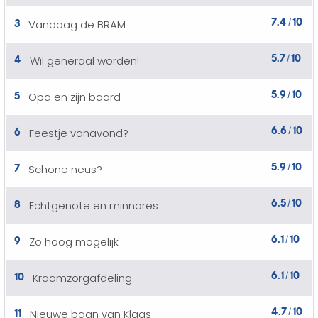
7.4
10
3
Vandaag de BRAM
/
5.7
10
4
Wil generaal worden!
/
5.9
10
5
Opa en zijn baard
/
6.6
10
6
Feestje vanavond?
/
5.9
10
7
Schone neus?
/
6.5
10
8
Echtgenote en minnares
/
6.1
10
9
Zo hoog mogelijk
/
6.1
10
10
Kraamzorgafdeling
/
4.7
10
11
Nieuwe baan van Klaas
/