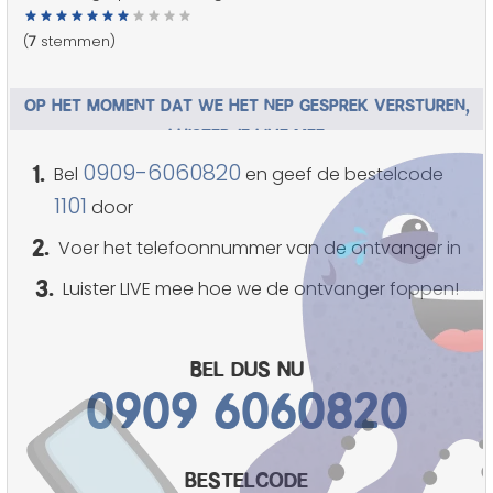
(
7
stemmen)
OP HET MOMENT DAT WE HET NEP GESPREK VERSTUREN,
LUISTER JE LIVE MEE
1.
0909-6060820
Bel
en geef de bestelcode
1101
door
2.
Voer het telefoonnummer van de ontvanger in
3.
Luister LIVE mee hoe we de ontvanger foppen!
Bel dus nu
0909 6060820
bestelcode