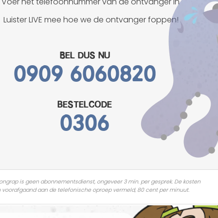
Voer het telefoonnummer van de ontvanger in
Mannen grappen
Luister LIVE mee hoe we de ontvanger foppen!
Sex grappen
Bel dus nu
Slechte grappen
0909 6060820
Turken grappen
Vrouwen grappen
bestelcode
0306
ongrap is geen abonnementsdienst, ongeveer 3 min. per gesprek. De kosten
 voorafgaand aan de telefonische oproep vermeld, 80 cent per minuut.