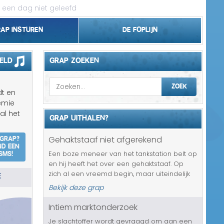
 een dag niet geleefd
rap insturen
De foplijn
Bel grappen
eld
GRAP ZOEKEN
Topgrappen
ZOEK
dt en
Handhaving
emie
al het
GRAP UITHALEN?
18+ en Relatie
 grap?
Gehaktstaaf niet afgerekend
nd een
Zakelijk/Studie
SMS!
Een boze meneer van het tankstation belt op
en hij heeft het over een gehaktstaaf. Op
Geld/Belasting
E
zich al een vreemd begin, maar uiteindelijk
komt je slachtoffer er dan achter dat die
Bekijk deze grap
Buurt/Gemeente
staaf nooit is afgerekend. Dus als hij nog
even langs wil komen om t...
Intiem marktonderzoek
Pakket/Bestelling
Je slachtoffer wordt gevraagd om aan een