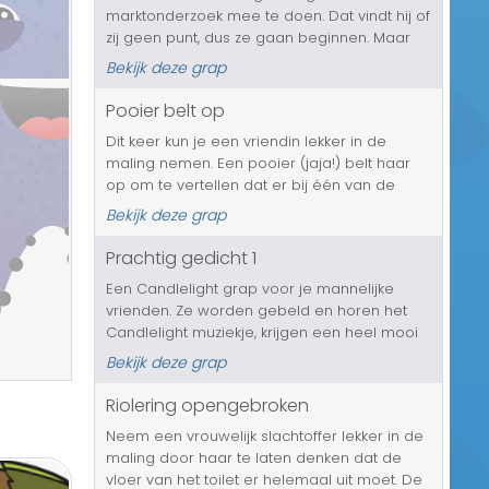
marktonderzoek mee te doen. Dat vindt hij of
Transport/Verkeer
zij geen punt, dus ze gaan beginnen. Maar
de vragen worden steeds persoonlijker en
Kerst/Sinterklaas
Bekijk deze grap
intiemer, totdat het op een punt is gekomen
waarbij het slachtoffer wel...
Pooier belt op
Diversen/Andere
Dit keer kun je een vriendin lekker in de
maling nemen. Een pooier (jaja!) belt haar
op om te vertellen dat er bij één van de
hoeren nog een horloge is blijven liggen en
Bekijk deze grap
dat het laatste bezoekje niet is betaald. Dat
zal haar man zeer op p...
Prachtig gedicht 1
Een Candlelight grap voor je mannelijke
vrienden. Ze worden gebeld en horen het
Candlelight muziekje, krijgen een heel mooi
gedicht te horen en dan. Ja, wat er dan
Bekijk deze grap
allemaal gaat gebeuren, dat hadden ze niet
aan zien komen. Echt de moeite wa...
Riolering opengebroken
Neem een vrouwelijk slachtoffer lekker in de
maling door haar te laten denken dat de
vloer van het toilet er helemaal uit moet. De