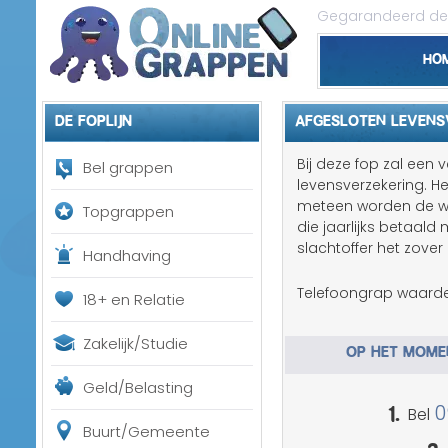
Gegarandeerd de 
Ho
De foplijn
AFGESLOTEN LEVENS
Bij deze fop zal een 
Bel grappen
levensverzekering. H
meteen worden de we
Topgrappen
die jaarlijks betaal
slachtoffer het zove
Handhaving
Telefoongrap waarde
18+ en Relatie
Zakelijk/Studie
OP HET MOMEN
Geld/Belasting
1.
0
Bel
Buurt/Gemeente
2.