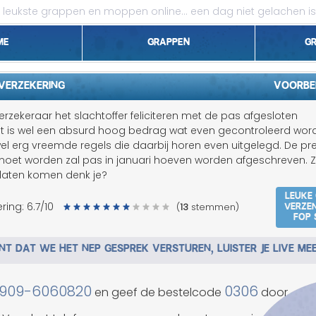
leukste grappen en moppen online...
een dag niet gelachen is
me
Grappen
G
1 april grappen
VERZEKERING
Voorbe
Belgen grappen
verzekeraar het slachtoffer feliciteren met de pas afgesloten
et is wel een absurd hoog bedrag wat even gecontroleerd wor
Dieren grappen
l erg vreemde regels die daarbij horen even uitgelegd. De pr
d moet worden zal pas in januari hoeven worden afgeschreven. Z
Domme grappen
r laten komen denk je?
Leuke
Droge grappen
Verze
ring:
6.7
/10
(
13
stemmen)
fop 
Flauwe grappen
T DAT WE HET NEP GESPREK VERSTUREN, LUISTER JE LIVE ME
Grove grappen
909-6060820
0306
en geef de bestelcode
door
Jantje grappen