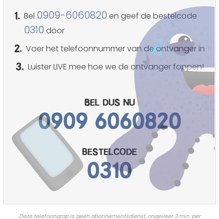
1.
0909-6060820
Bel
en geef de bestelcode
0310
door
2.
Voer het telefoonnummer van de ontvanger in
3.
Luister LIVE mee hoe we de ontvanger foppen!
Bel dus nu
0909 6060820
bestelcode
0310
Deze telefoongrap is geen abonnementsdienst, ongeveer 3 min. per