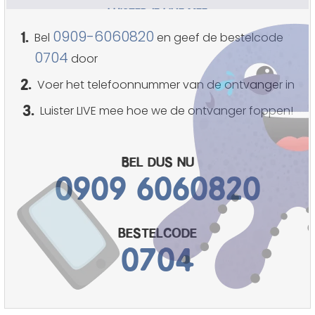
LUISTER JE LIVE MEE
1.
0909-6060820
Bel
en geef de bestelcode
0704
door
2.
Voer het telefoonnummer van de ontvanger in
3.
Luister LIVE mee hoe we de ontvanger foppen!
Bel dus nu
0909 6060820
bestelcode
0704