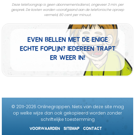
Deze telefoongrap is geen abonnementsdienst, ongeveer 3 min. per
gesprek. De kosten worden voorafgaand aan de telefonische oproep
vermeld, 80 cent per minuut.
Even bellen met de enige
echte foplijn? Iedereen trapt
er weer in!
© 2011-2026 Onlinegrappen.
Niets van deze site mag
op welke wijze dan ook gekopieerd worden zonder
schriftelijke toestemming
VOORWAARDEN
SITEMAP
CONTACT