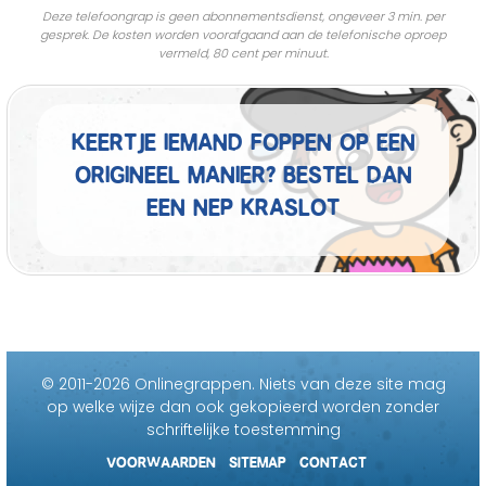
Deze telefoongrap is geen abonnementsdienst, ongeveer 3 min. per
gesprek. De kosten worden voorafgaand aan de telefonische oproep
vermeld, 80 cent per minuut.
Keertje iemand foppen op een
origineel manier? Bestel dan
een nep kraslot
© 2011-2026 Onlinegrappen.
Niets van deze site mag
op welke wijze dan ook gekopieerd worden zonder
schriftelijke toestemming
VOORWAARDEN
SITEMAP
CONTACT