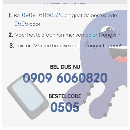
LUISTER JE LIVE MEE
1.
0909-6060820
Bel
en geef de bestelcode
0505
door
2.
Voer het telefoonnummer van de ontvanger in
3.
Luister LIVE mee hoe we de ontvanger foppen!
Bel dus nu
0909 6060820
bestelcode
0505