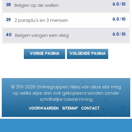
6.0
10
38
Belgen op de wallen
/
6.0
10
39
2 paraplu's en 3 mensen
/
6.0
10
40
Belgen vangen een vlieg
/
VORIGE PAGINA
VOLGENDE PAGINA
© 2011-2026 Onlinegrappen.
Niets van deze site mag
op welke wijze dan ook gekopieerd worden zonder
schriftelijke toestemming
VOORWAARDEN
SITEMAP
CONTACT