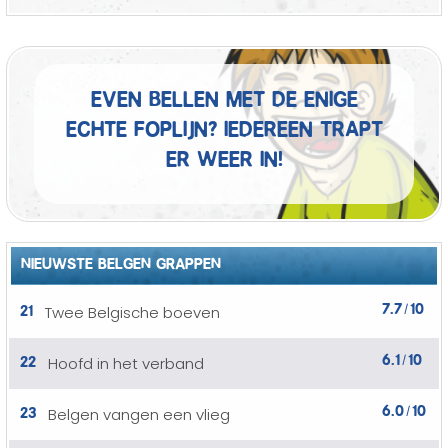
Even bellen met de enige
echte foplijn? Iedereen trapt
er weer in!
NIEUWSTE BELGEN GRAPPEN
7.7
10
21
Twee Belgische boeven
/
6.1
10
22
Hoofd in het verband
/
6.0
10
23
Belgen vangen een vlieg
/