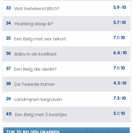
5.9
10
33
Wat betekend BELG?
/
5.7
10
34
Hoelang slaap ik?
/
7.1
10
35
Een Belg met sex tekort
/
6.4
10
36
Baby in de koelkast
/
7.1
10
37
Een Belg die denkt?
/
4.5
10
38
De Tweede Kamer
/
7.3
10
39
Landmijnen begraven
/
5.1
10
40
Een Belg met 2 kwartjes
/
TOP 20 BELGEN GRAPPEN