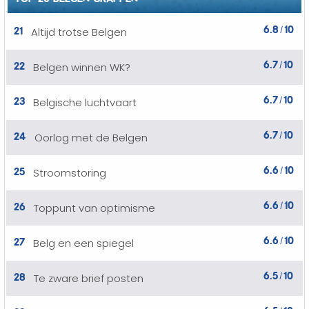
6.8
10
21
Altijd trotse Belgen
/
6.7
10
22
Belgen winnen WK?
/
6.7
10
23
Belgische luchtvaart
/
6.7
10
24
Oorlog met de Belgen
/
6.6
10
25
Stroomstoring
/
6.6
10
26
Toppunt van optimisme
/
6.6
10
27
Belg en een spiegel
/
6.5
10
28
Te zware brief posten
/