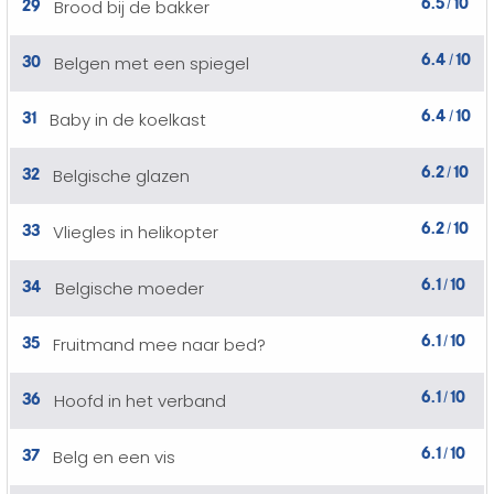
6.5
10
29
Brood bij de bakker
/
6.4
10
30
Belgen met een spiegel
/
6.4
10
31
Baby in de koelkast
/
6.2
10
32
Belgische glazen
/
6.2
10
33
Vliegles in helikopter
/
6.1
10
34
Belgische moeder
/
6.1
10
35
Fruitmand mee naar bed?
/
6.1
10
36
Hoofd in het verband
/
6.1
10
37
Belg en een vis
/