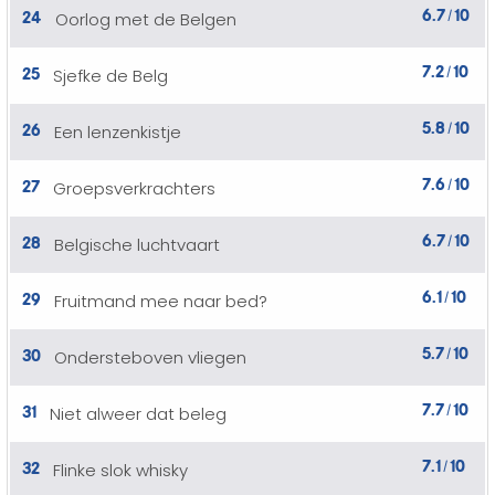
6.7
10
24
Oorlog met de Belgen
/
7.2
10
25
Sjefke de Belg
/
5.8
10
26
Een lenzenkistje
/
7.6
10
27
Groepsverkrachters
/
6.7
10
28
Belgische luchtvaart
/
6.1
10
29
Fruitmand mee naar bed?
/
5.7
10
30
Ondersteboven vliegen
/
7.7
10
31
Niet alweer dat beleg
/
7.1
10
32
Flinke slok whisky
/