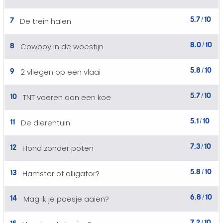
5.7
10
7
De trein halen
/
8.0
10
8
Cowboy in de woestijn
/
5.8
10
9
2 vliegen op een vlaai
/
5.7
10
10
TNT voeren aan een koe
/
5.1
10
11
De dierentuin
/
7.3
10
12
Hond zonder poten
/
5.8
10
13
Hamster of alligator?
/
6.8
10
14
Mag ik je poesje aaien?
/
7.2
10
15