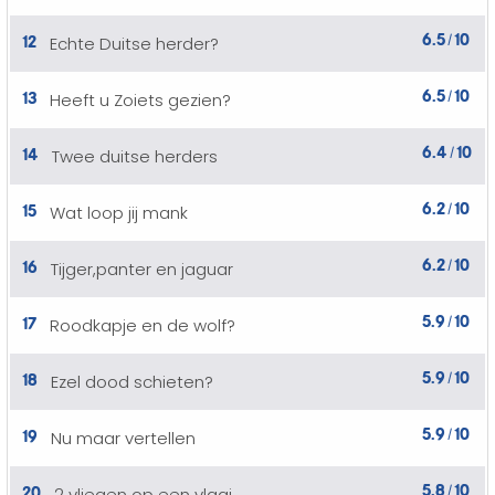
6.5
10
12
Echte Duitse herder?
/
6.5
10
13
Heeft u Zoiets gezien?
/
6.4
10
14
Twee duitse herders
/
6.2
10
15
Wat loop jij mank
/
6.2
10
16
Tijger,panter en jaguar
/
5.9
10
17
Roodkapje en de wolf?
/
5.9
10
18
Ezel dood schieten?
/
5.9
10
19
Nu maar vertellen
/
5.8
10
20
2 vliegen op een vlaai
/