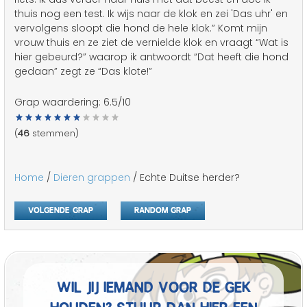
thuis nog een test. Ik wijs naar de klok en zei 'Das uhr' en
vervolgens sloopt die hond de hele klok.” Komt mijn
vrouw thuis en ze ziet de vernielde klok en vraagt “Wat is
hier gebeurd?” waarop ik antwoordt “Dat heeft die hond
gedaan” zegt ze “Das klote!”
Grap waardering:
6.5
/10
(
46
stemmen)
Home
/
Dieren grappen
/ Echte Duitse herder?
Volgende grap
Random grap
Wil jij iemand voor de gek
houden? Stuur dan hier een