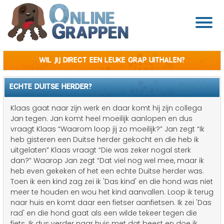
Wil jij direct een leuke grap uithalen?
ECHTE DUITSE HERDER?
Klaas gaat naar zijn werk en daar komt hij zijn collega
Jan tegen. Jan komt heel moeilijk aanlopen en dus
vraagt Klaas “Waarom loop jij zo moeilijk?” Jan zegt “Ik
heb gisteren een Duitse herder gekocht en die heb ik
uitgelaten” Klaas vraagt “Die was zeker nogal sterk
dan?” Waarop Jan zegt “Dat viel nog wel mee, maar ik
heb even gekeken of het een echte Duitse herder was.
Toen ik een kind zag zei ik 'Das kind' en die hond was niet
meer te houden en wou het kind aanvallen. Loop ik terug
naar huis en komt daar een fietser aanfietsen. Ik zei 'Das
rad' en die hond gaat als een wilde tekeer tegen die
fiets. Ik dus verder naar huis met dat beest en doe ik