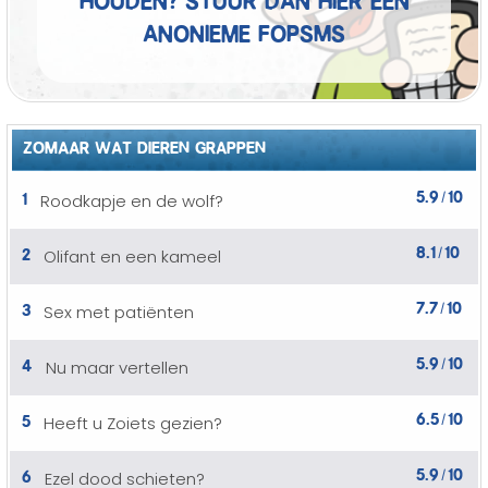
anonieme fopSMS
ZOMAAR WAT DIEREN GRAPPEN
5.9
10
1
Roodkapje en de wolf?
/
8.1
10
2
Olifant en een kameel
/
7.7
10
3
Sex met patiënten
/
5.9
10
4
Nu maar vertellen
/
6.5
10
5
Heeft u Zoiets gezien?
/
5.9
10
6
Ezel dood schieten?
/