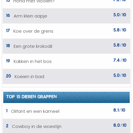
Hond met vlooien?
/
5.0
10
16
Arm klein aapje
/
5.8
10
17
Koe over de grens
/
5.8
10
18
Een grote krokodil
/
7.4
10
19
Kakken in het bos
/
5.0
10
20
Koeien in bad
/
TOP 15 DIEREN GRAPPEN
8.1
10
1
Olifant en een kameel
/
8.0
10
2
Cowboy in de woestijn
/