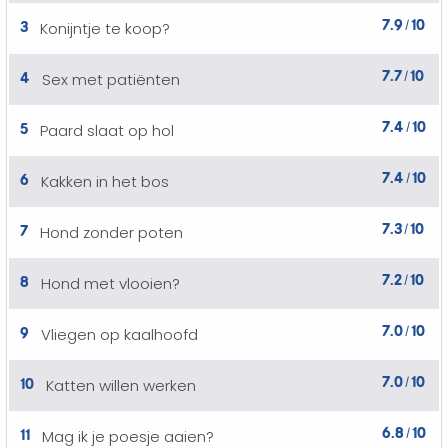
7.9
10
3
Konijntje te koop?
/
7.7
10
4
Sex met patiënten
/
7.4
10
5
Paard slaat op hol
/
7.4
10
6
Kakken in het bos
/
7.3
10
7
Hond zonder poten
/
7.2
10
8
Hond met vlooien?
/
7.0
10
9
Vliegen op kaalhoofd
/
7.0
10
10
Katten willen werken
/
6.8
10
11
Mag ik je poesje aaien?
/