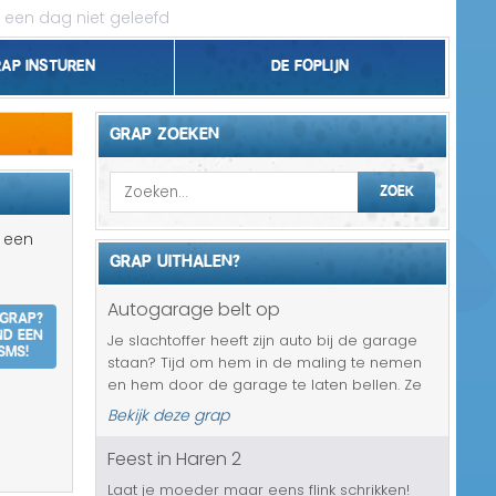
 een dag niet geleefd
rap insturen
De foplijn
Bel grappen
GRAP ZOEKEN
Topgrappen
ZOEK
Handhaving
r een
GRAP UITHALEN?
18+ en Relatie
Autogarage belt op
 grap?
Zakelijk/Studie
nd een
Je slachtoffer heeft zijn auto bij de garage
SMS!
staan? Tijd om hem in de maling te nemen
Geld/Belasting
en hem door de garage te laten bellen. Ze
hebben de mededeling dat het een wel
Bekijk deze grap
Buurt/Gemeente
heel erg dure grap aan het worden is. Want
ze zitten nu al op 1500 euro en ...
Feest in Haren 2
Pakket/Bestelling
Laat je moeder maar eens flink schrikken!