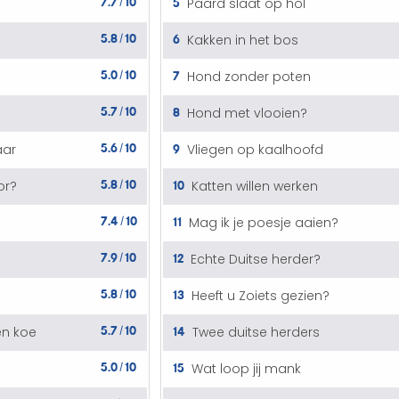
5
Paard slaat op hol
/
5.8
10
6
Kakken in het bos
/
5.0
10
7
Hond zonder poten
/
5.7
10
8
Hond met vlooien?
/
5.6
10
9
aar
Vliegen op kaalhoofd
/
5.8
10
10
or?
Katten willen werken
/
7.4
10
11
Mag ik je poesje aaien?
/
7.9
10
12
Echte Duitse herder?
/
5.8
10
13
Heeft u Zoiets gezien?
/
5.7
10
14
en koe
Twee duitse herders
/
5.0
10
15
Wat loop jij mank
/