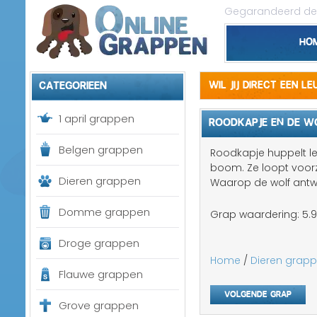
Gegarandeerd de 
Ho
Categorieen
Wil jij direct een l
1 april grappen
ROODKAPJE EN DE W
Belgen grappen
Roodkapje huppelt le
boom. Ze loopt voorzi
Dieren grappen
Waarop de wolf antwoo
Domme grappen
Grap waardering:
5.9
Droge grappen
Home
/
Dieren grap
Flauwe grappen
Volgende grap
Grove grappen