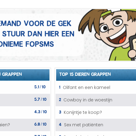
Mannen grappen
Sex grappen
 iemand voor de gek
 Stuur dan hier een
Slechte grappen
onieme fopSMS
Turken grappen
Vrouwen grappen
N GRAPPEN
TOP 15 DIEREN GRAPPEN
5.1
10
1
Olifant en een kameel
/
5.7
10
2
Cowboy in de woestijn
/
4.3
10
3
Konijntje te koop?
/
6.8
10
4
aien?
Sex met patiënten
/
7.7
10