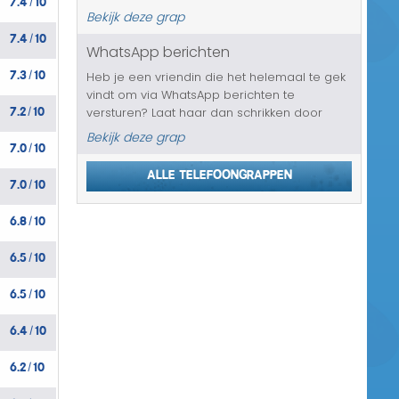
/
heeft, omdat hij echt verliefd op haar is. Hij
Bekijk deze grap
weet haar mooie dingen te vertellen en
7.4
10
/
misschien gaat ze smelten voor He...
WhatsApp berichten
7.3
10
Heb je een vriendin die het helemaal te gek
/
vindt om via WhatsApp berichten te
7.2
10
versturen? Laat haar dan schrikken door
/
haar te laten denken dat alle berichten die
Bekijk deze grap
7.0
10
zij daar ooit over heeft verzonden aan
/
iedereen in haar adresboek gestuurd zi...
Alle telefoongrappen
7.0
10
/
6.8
10
/
6.5
10
/
6.5
10
/
6.4
10
/
6.2
10
/