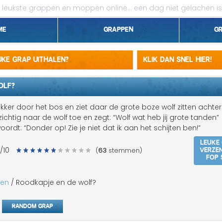
leukste grappen en moppen online...
een dag niet gelachen is
me
Grappen
G
1 april grappen
euke grap uithalen?
Klik dan snel hier!
Belgen grappen
OLF?
Dieren grappen
kker door het bos en ziet daar de grote boze wolf zitten achte
chtig naar de wolf toe en zegt: “Wolf wat heb jij grote tanden”
Domme grappen
rdt: “Donder op! Zie je niet dat ik aan het schijten ben!”
Leuke
Droge grappen
Verze
/10
(
63
stemmen)
fop 
Flauwe grappen
pen
/ Roodkapje en de wolf?
Grove grappen
Random grap
Jantje grappen