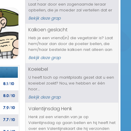
Laat haar door een zogenaamde leraar
Transport/Verkeer
opbellen, die je moeder zal vertellen dat er
op jouw Facebook pagina een oproep staat
Kerst/Sinterklaas
Bekijk deze grap
voor een groot feest, in je eigen huis. En het
is een openbare oproep, dus ...
Kalkoen geslacht
Diversen/Andere
Heb je een vriend(in) die vegetariër is? Laat
hem/haar dan door de poelier bellen, die
hem/haar bestelde kalkoen niet alleen aan
het bereiden is, maar vlakbij de telefoon aan
Bekijk deze grap
het slachten is. Wij zijn benieuwd hoe de
vegetarische vriend(in...
Koeiebel
U heeft toch op marktplaats gezet dat u een
8.1
10
koeiebel zoekt? Nou, we hebben er één
/
hoor....
8.0
10
/
Bekijk deze grap
7.9
10
Valentijnsdag Henk
/
Henk zal een vriendin van je op
7.7
10
/
Valentijnsdag op gaan bellen en hij heeft het
over een Valentijnskaart die hij verzonden
7.4
10