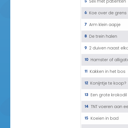
5
Sex met patiënten
6
Koe over de grens
7
Arm klein aapje
8
De trein halen
9
2 duiven naast elk
10
Hamster of alligat
11
Kakken in het bos
12
Konijntje te koop?
13
Een grote krokodil
14
TNT voeren aan e
15
Koeien in bad