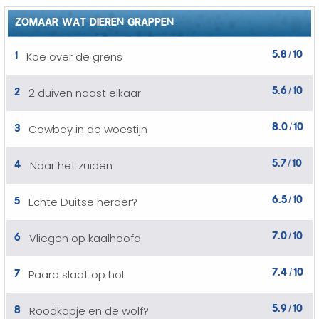
ZOMAAR WAT DIEREN GRAPPEN
5.8
10
1
Koe over de grens
/
5.6
10
2
2 duiven naast elkaar
/
8.0
10
3
Cowboy in de woestijn
/
5.7
10
4
Naar het zuiden
/
6.5
10
5
Echte Duitse herder?
/
7.0
10
6
Vliegen op kaalhoofd
/
7.4
10
7
Paard slaat op hol
/
5.9
10
8
Roodkapje en de wolf?
/