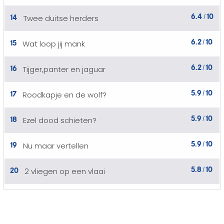
6.4
10
14
Twee duitse herders
/
6.2
10
15
Wat loop jij mank
/
6.2
10
16
Tijger,panter en jaguar
/
5.9
10
17
Roodkapje en de wolf?
/
5.9
10
18
Ezel dood schieten?
/
5.9
10
19
Nu maar vertellen
/
5.8
10
20
2 vliegen op een vlaai
/