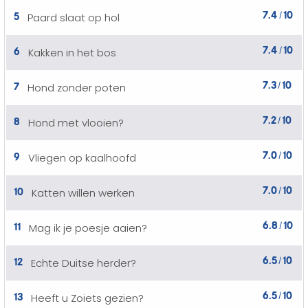
7.4
10
5
Paard slaat op hol
/
7.4
10
6
Kakken in het bos
/
7.3
10
7
Hond zonder poten
/
7.2
10
8
Hond met vlooien?
/
7.0
10
9
Vliegen op kaalhoofd
/
7.0
10
10
Katten willen werken
/
6.8
10
11
Mag ik je poesje aaien?
/
6.5
10
12
Echte Duitse herder?
/
6.5
10
13
Heeft u Zoiets gezien?
/