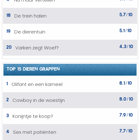
5.7
10
18
De trein halen
/
5.1
10
19
De dierentuin
/
4.3
10
20
Varken zegt Woef?
/
TOP 15 DIEREN GRAPPEN
8.1
10
1
Olifant en een kameel
/
8.0
10
2
Cowboy in de woestijn
/
7.9
10
3
Konijntje te koop?
/
7.7
10
4
Sex met patiënten
/