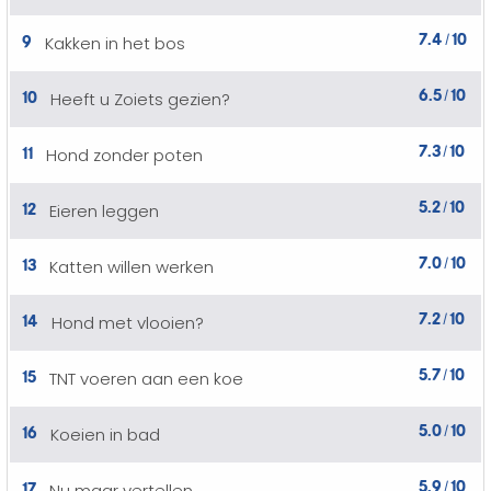
7.4
10
9
Kakken in het bos
/
6.5
10
10
Heeft u Zoiets gezien?
/
7.3
10
11
Hond zonder poten
/
5.2
10
12
Eieren leggen
/
7.0
10
13
Katten willen werken
/
7.2
10
14
Hond met vlooien?
/
5.7
10
15
TNT voeren aan een koe
/
5.0
10
16
Koeien in bad
/
5.9
10
17
Nu maar vertellen
/