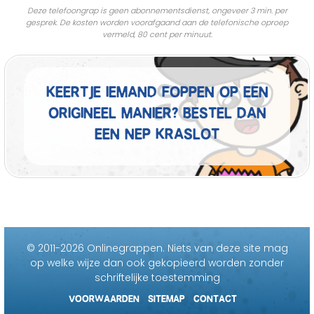
Deze telefoongrap is geen abonnementsdienst, ongeveer 3 min. per
gesprek. De kosten worden voorafgaand aan de telefonische oproep
vermeld, 80 cent per minuut.
Keertje iemand foppen op een
origineel manier? Bestel dan
een nep kraslot
© 2011-2026 Onlinegrappen.
Niets van deze site mag
op welke wijze dan ook gekopieerd worden zonder
schriftelijke toestemming
VOORWAARDEN
SITEMAP
CONTACT