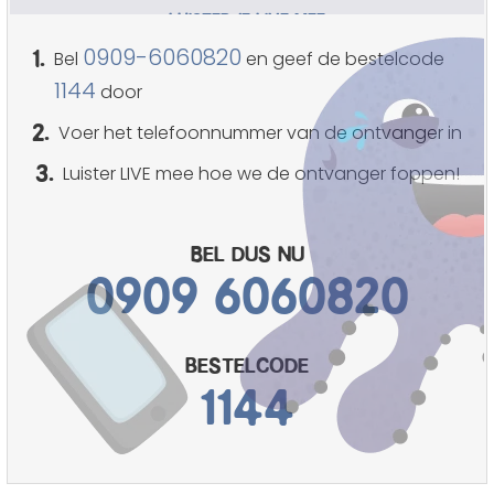
LUISTER JE LIVE MEE
1.
0909-6060820
Bel
en geef de bestelcode
1144
door
2.
Voer het telefoonnummer van de ontvanger in
3.
Luister LIVE mee hoe we de ontvanger foppen!
Bel dus nu
0909 6060820
bestelcode
1144