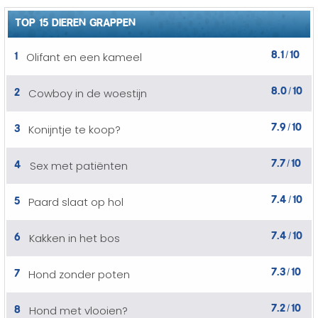
TOP 15 DIEREN GRAPPEN
8.1
10
1
Olifant en een kameel
/
8.0
10
2
Cowboy in de woestijn
/
7.9
10
3
Konijntje te koop?
/
7.7
10
4
Sex met patiënten
/
7.4
10
5
Paard slaat op hol
/
7.4
10
6
Kakken in het bos
/
7.3
10
7
Hond zonder poten
/
7.2
10
8
Hond met vlooien?
/