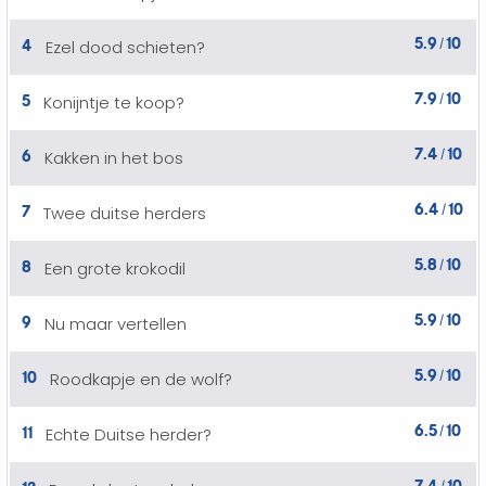
5.9
10
4
Ezel dood schieten?
/
7.9
10
5
Konijntje te koop?
/
7.4
10
6
Kakken in het bos
/
6.4
10
7
Twee duitse herders
/
5.8
10
8
Een grote krokodil
/
5.9
10
9
Nu maar vertellen
/
5.9
10
10
Roodkapje en de wolf?
/
6.5
10
11
Echte Duitse herder?
/
7.4
10
12