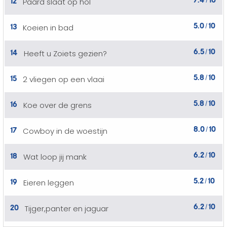
Paard slaat op hol
/
5.0
10
13
Koeien in bad
/
6.5
10
14
Heeft u Zoiets gezien?
/
5.8
10
15
2 vliegen op een vlaai
/
5.8
10
16
Koe over de grens
/
8.0
10
17
Cowboy in de woestijn
/
6.2
10
18
Wat loop jij mank
/
5.2
10
19
Eieren leggen
/
6.2
10
20
Tijger,panter en jaguar
/