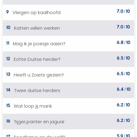
7.0
10
9
Vliegen op kaalhoofd
/
7.0
10
10
Katten willen werken
/
6.8
10
11
Mag ik je poesje aaien?
/
6.5
10
12
Echte Duitse herder?
/
6.5
10
13
Heeft u Zoiets gezien?
/
6.4
10
14
Twee duitse herders
/
6.2
10
15
Wat loop jij mank
/
6.2
10
16
Tijger,panter en jaguar
/
5.9
10
17
/