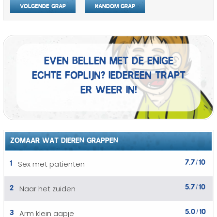
Volgende grap
Random grap
Even bellen met de enige
echte foplijn? Iedereen trapt
er weer in!
ZOMAAR WAT DIEREN GRAPPEN
7.7
10
1
Sex met patiënten
/
5.7
10
2
Naar het zuiden
/
5.0
10
3
Arm klein aapje
/