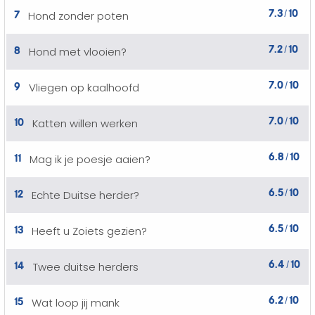
7.3
10
7
Hond zonder poten
/
7.2
10
8
Hond met vlooien?
/
7.0
10
9
Vliegen op kaalhoofd
/
7.0
10
10
Katten willen werken
/
6.8
10
11
Mag ik je poesje aaien?
/
6.5
10
12
Echte Duitse herder?
/
6.5
10
13
Heeft u Zoiets gezien?
/
6.4
10
14
Twee duitse herders
/
6.2
10
15
Wat loop jij mank
/