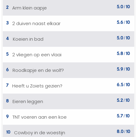
5.0
10
2
Arm klein aapje
/
5.6
10
3
2 duiven naast elkaar
/
5.0
10
4
Koeien in bad
/
5.8
10
5
2 vliegen op een vlaai
/
5.9
10
6
Roodkapje en de wolf?
/
6.5
10
7
Heeft u Zoiets gezien?
/
5.2
10
8
Eieren leggen
/
5.7
10
9
TNT voeren aan een koe
/
8.0
10
10
Cowboy in de woestijn
/