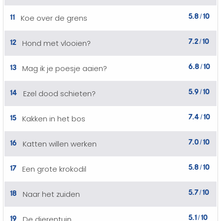
5.8
10
11
Koe over de grens
/
7.2
10
12
Hond met vlooien?
/
6.8
10
13
Mag ik je poesje aaien?
/
5.9
10
14
Ezel dood schieten?
/
7.4
10
15
Kakken in het bos
/
7.0
10
16
Katten willen werken
/
5.8
10
17
Een grote krokodil
/
5.7
10
18
Naar het zuiden
/
5.1
10
19
De dierentuin
/