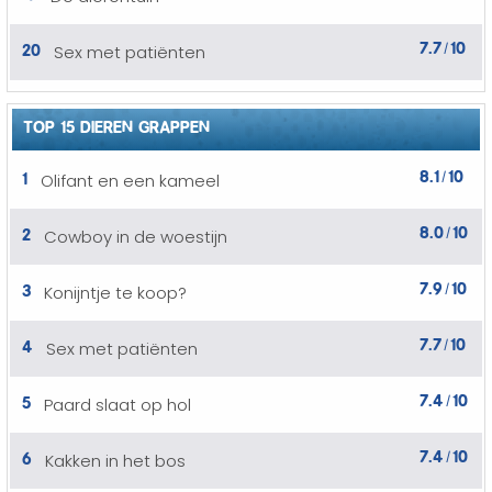
7.7
10
20
Sex met patiënten
/
TOP 15 DIEREN GRAPPEN
8.1
10
1
Olifant en een kameel
/
8.0
10
2
Cowboy in de woestijn
/
7.9
10
3
Konijntje te koop?
/
7.7
10
4
Sex met patiënten
/
7.4
10
5
Paard slaat op hol
/
7.4
10
6
Kakken in het bos
/