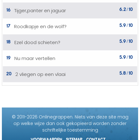
6.2
10
16
Tijger,panter en jaguar
/
5.9
10
17
Roodkapje en de wolf?
/
5.9
10
18
Ezel dood schieten?
/
5.9
10
19
Nu maar vertellen
/
5.8
10
20
2 vliegen op een vlaai
/
© 2011-2026 Onlinegrappen.
Niets van deze site mag
op welke wijze dan ook gekopieerd worden zonder
schriftelijke toestemming
VOORWAARDEN
SITEMAP
CONTACT