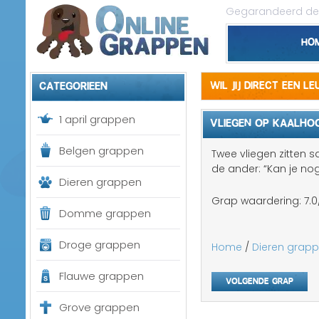
Gegarandeerd de 
Ho
Categorieen
Wil jij direct een l
1 april grappen
VLIEGEN OP KAALHO
Belgen grappen
Twee vliegen zitten 
de ander: “Kan je no
Dieren grappen
Grap waardering:
7.0
Domme grappen
Droge grappen
Home
/
Dieren grap
Flauwe grappen
Volgende grap
Grove grappen