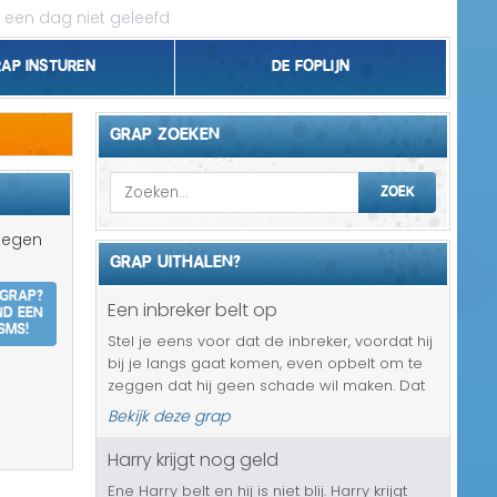
 een dag niet geleefd
rap insturen
De foplijn
Bel grappen
GRAP ZOEKEN
Topgrappen
ZOEK
Handhaving
 tegen
GRAP UITHALEN?
18+ en Relatie
 grap?
nd een
Een inbreker belt op
Zakelijk/Studie
SMS!
Stel je eens voor dat de inbreker, voordat hij
bij je langs gaat komen, even opbelt om te
Geld/Belasting
zeggen dat hij geen schade wil maken. Dat
is toch super netjes? Degene die je met
Bekijk deze grap
Buurt/Gemeente
deze grap in de maling laat nemen krijgt van
deze zogenaamde inbreke...
Harry krijgt nog geld
Pakket/Bestelling
Ene Harry belt en hij is niet blij. Harry krijgt