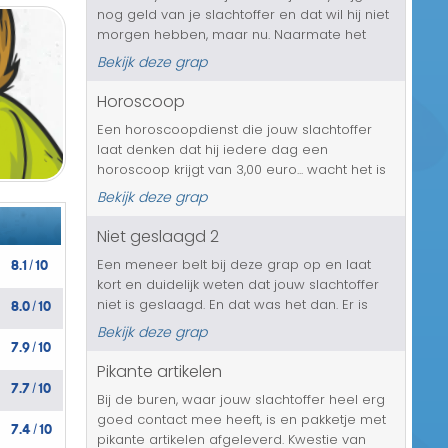
nog geld van je slachtoffer en dat wil hij niet
Transport/Verkeer
morgen hebben, maar nu. Naarmate het
gesprek gaat vorderen zal Harry bozer en
Kerst/Sinterklaas
Bekijk deze grap
bozer worden en komen er dreigementen
waar jouw slachtoffer echt ...
Horoscoop
Diversen/Andere
Een horoscoopdienst die jouw slachtoffer
laat denken dat hij iedere dag een
horoscoop krijgt van 3,00 euro... wacht het is
ondertussen al naar 6.00 opgelopen....
Bekijk deze grap
Niet geslaagd 2
8.1
10
Een meneer belt bij deze grap op en laat
/
kort en duidelijk weten dat jouw slachtoffer
8.0
10
niet is geslaagd. En dat was het dan. Er is
/
verder niets te melden, ook niets aan te
Bekijk deze grap
7.9
10
doen. De reden zal onduidelijk blijven, zo ook
/
de cijfers en jouw sla...
Pikante artikelen
7.7
10
/
Bij de buren, waar jouw slachtoffer heel erg
goed contact mee heeft, is en pakketje met
7.4
10
/
pikante artikelen afgeleverd. Kwestie van