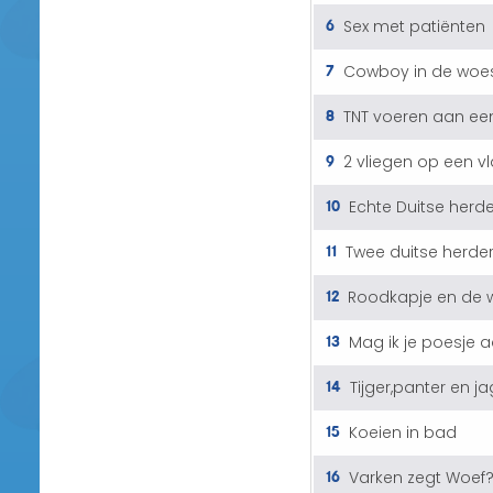
6
Sex met patiënten
7
Cowboy in de woes
8
TNT voeren aan ee
9
2 vliegen op een vl
10
Echte Duitse herd
11
Twee duitse herde
12
Roodkapje en de w
13
Mag ik je poesje 
14
Tijger,panter en j
15
Koeien in bad
16
Varken zegt Woef