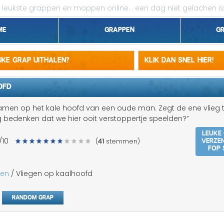
leukste grappen en moppen online...
een dag niet gelachen is
me
Grappen
G
1 april grappen
euke grap uithalen?
Klik dan snel hier!
Belgen grappen
OFD
Dieren grappen
samen op het kale hoofd van een oude man. Zegt de ene vlieg
g bedenken dat we hier ooit verstoppertje speelden?”
Domme grappen
Leuke
Verze
/10
(
41
stemmen)
Droge grappen
fop 
Flauwe grappen
pen
/ Vliegen op kaalhoofd
Grove grappen
Random grap
Jantje grappen