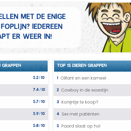
Mannen grappen
ellen met de enige
Sex grappen
foplijn? Iedereen
Slechte grappen
pt er weer in!
Turken grappen
Vrouwen grappen
N GRAPPEN
TOP 15 DIEREN GRAPPEN
5.2
10
1
Olifant en een kameel
/
7.4
10
2
Cowboy in de woestijn
/
5.7
10
3
Konijntje te koop?
/
5.9
10
4
Sex met patiënten
/
5.8
10
5
Paard slaat op hol
/