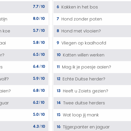
7.7
10
6
Kakken in het bos
/
8.0
10
7
tijn
Hond zonder poten
/
5.7
10
8
n koe
Hond met vlooien?
/
5.8
10
9
aai
Vliegen op kaalhoofd
/
6.5
10
10
er?
Katten willen werken
/
6.4
10
11
rs
Mag ik je poesje aaien?
/
5.9
10
12
olf?
Echte Duitse herder?
/
6.8
10
13
aaien?
Heeft u Zoiets gezien?
/
6.2
10
14
aguar
Twee duitse herders
/
5.0
10
15
Wat loop jij mank
/
4.3
10
16
?
Tijger,panter en jaguar
/