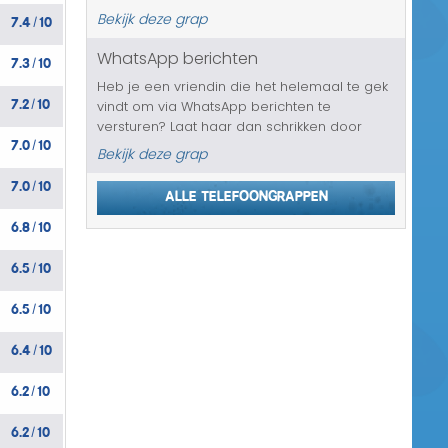
verkeerd bezorgen. Kan natuurlijk gewoon
7.4
10
Bekijk deze grap
/
gebeuren, maar het is aan je slachtoffer om
aan hen uit te leggen wat...
WhatsApp berichten
7.3
10
/
Heb je een vriendin die het helemaal te gek
7.2
10
vindt om via WhatsApp berichten te
/
versturen? Laat haar dan schrikken door
7.0
10
haar te laten denken dat alle berichten die
/
Bekijk deze grap
zij daar ooit over heeft verzonden aan
7.0
10
iedereen in haar adresboek gestuurd zi...
/
Alle telefoongrappen
6.8
10
/
6.5
10
/
6.5
10
/
6.4
10
/
6.2
10
/
6.2
10
/