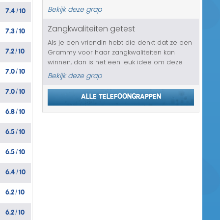
verband met pinpasfraude. En zijn al zelfs
7.4
10
Bekijk deze grap
/
heel wat meldingen van binnen gekomen en
dus wordt het tijd v...
Zangkwaliteiten getest
7.3
10
/
Als je een vriendin hebt die denkt dat ze een
7.2
10
Grammy voor haar zangkwaliteiten kan
/
winnen, dan is het een leuk idee om deze
7.0
10
telefoongrap met haar uit te gaan halen. Ze
/
Bekijk deze grap
krijgt een telefoontje van de impresario van
7.0
10
Destiny’s Child, de groep...
/
Alle telefoongrappen
6.8
10
/
6.5
10
/
6.5
10
/
6.4
10
/
6.2
10
/
6.2
10
/