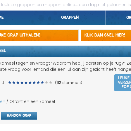
leukste grappen en moppen online...
een dag niet gelachen is
me
Grappen
G
1 april grappen
euke grap uithalen?
Klik dan snel hier!
Belgen grappen
EEL
Dieren grappen
 kameel tegen en vraagt “Waarom heb jij borsten op je rug?” Z
te vraag voor iemand die een lul aan zijn gezicht heeft hange
Domme grappen
Leuke
Verze
/10
(
112
stemmen)
Droge grappen
fop 
Flauwe grappen
pen
/ Olifant en een kameel
Grove grappen
Random grap
Jantje grappen