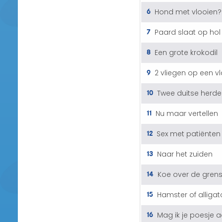
6
Hond met vlooien?
7
Paard slaat op hol
8
Een grote krokodil
9
2 vliegen op een vl
10
Twee duitse herde
11
Nu maar vertellen
12
Sex met patiënten
13
Naar het zuiden
14
Koe over de gren
15
Hamster of alligat
16
Mag ik je poesje 