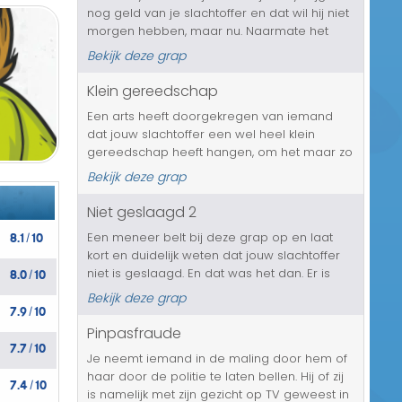
nog geld van je slachtoffer en dat wil hij niet
Transport/Verkeer
morgen hebben, maar nu. Naarmate het
gesprek gaat vorderen zal Harry bozer en
Kerst/Sinterklaas
Bekijk deze grap
bozer worden en komen er dreigementen
waar jouw slachtoffer echt ...
Klein gereedschap
Diversen/Andere
Een arts heeft doorgekregen van iemand
dat jouw slachtoffer een wel heel klein
gereedschap heeft hangen, om het maar zo
te noemen. En de man is welwillend en is
Bekijk deze grap
bereid om hem voor een vrijblijvende
afspraak te ontvangen. Een afspraak voor e...
Niet geslaagd 2
8.1
10
Een meneer belt bij deze grap op en laat
/
kort en duidelijk weten dat jouw slachtoffer
8.0
10
niet is geslaagd. En dat was het dan. Er is
/
verder niets te melden, ook niets aan te
Bekijk deze grap
7.9
10
doen. De reden zal onduidelijk blijven, zo ook
/
de cijfers en jouw sla...
Pinpasfraude
7.7
10
/
Je neemt iemand in de maling door hem of
haar door de politie te laten bellen. Hij of zij
7.4
10
/
is namelijk met zijn gezicht op TV geweest in