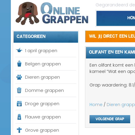
Gegarandeerd de 
Ho
Categorieen
Wil jij direct een l
1 april grappen
OLIFANT EN EEN KAM
Belgen grappen
Een olifant komt een
kameel “Wat een apar
Dieren grappen
Grap waardering:
8.1
Domme grappen
Droge grappen
Home
/
Dieren grap
Flauwe grappen
Volgende grap
Grove grappen