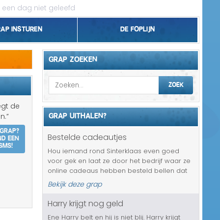
 een dag niet geleefd
rap insturen
De foplijn
Bel grappen
GRAP ZOEKEN
Topgrappen
ZOEK
Handhaving
egt de
GRAP UITHALEN?
n.”
18+ en Relatie
 grap?
nd een
Bestelde cadeautjes
Zakelijk/Studie
SMS!
Hou iemand rond Sinterklaas even goed
voor gek en laat ze door het bedrijf waar ze
Geld/Belasting
online cadeaus hebben besteld bellen dat
alle bestelde cadeautjes pas na het
Bekijk deze grap
Buurt/Gemeente
sinterklaasfeest zullen worden verzonden. Al
het mogelijke is er al geprobeerd o...
Harry krijgt nog geld
Pakket/Bestelling
Ene Harry belt en hij is niet blij. Harry krijgt