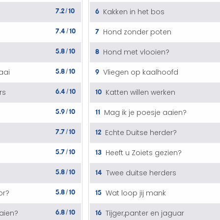
7.2
10
6
Kakken in het bos
/
7.4
10
7
Hond zonder poten
/
5.8
10
8
Hond met vlooien?
/
5.8
10
9
aai
Vliegen op kaalhoofd
/
6.4
10
10
rs
Katten willen werken
/
5.9
10
11
Mag ik je poesje aaien?
/
7.7
10
12
Echte Duitse herder?
/
5.7
10
13
Heeft u Zoiets gezien?
/
5.8
10
14
s
Twee duitse herders
/
5.8
10
15
or?
Wat loop jij mank
/
6.8
10
16
aaien?
Tijger,panter en jaguar
/