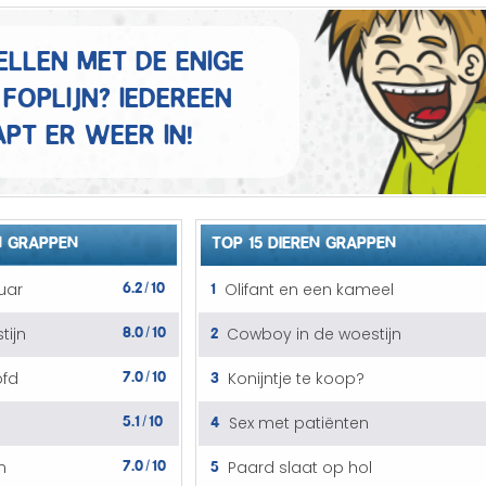
Mannen grappen
ellen met de enige
Sex grappen
foplijn? Iedereen
Slechte grappen
pt er weer in!
Turken grappen
Vrouwen grappen
N GRAPPEN
TOP 15 DIEREN GRAPPEN
6.2
10
1
guar
Olifant en een kameel
/
8.0
10
2
tijn
Cowboy in de woestijn
/
7.0
10
3
ofd
Konijntje te koop?
/
5.1
10
4
Sex met patiënten
/
7.0
10
5
n
Paard slaat op hol
/