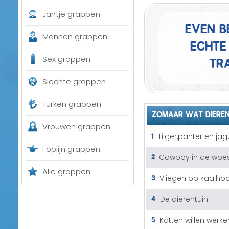
Jantje grappen
Even b
Mannen grappen
echte 
tra
Sex grappen
Slechte grappen
Turken grappen
ZOMAAR WAT DIERE
Vrouwen grappen
1
Tijger,panter en ja
Foplijn grappen
2
Cowboy in de woes
Alle grappen
3
Vliegen op kaalho
4
De dierentuin
5
Katten willen werke