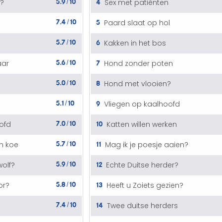
4
n?
Sex met patiënten
/
7.4
10
5
Paard slaat op hol
/
5.7
10
6
Kakken in het bos
/
5.6
10
7
aar
Hond zonder poten
/
5.0
10
8
Hond met vlooien?
/
5.1
10
9
Vliegen op kaalhoofd
/
7.0
10
10
ofd
Katten willen werken
/
5.7
10
11
n koe
Mag ik je poesje aaien?
/
5.9
10
12
olf?
Echte Duitse herder?
/
5.8
10
13
or?
Heeft u Zoiets gezien?
/
7.4
10
14
Twee duitse herders
/