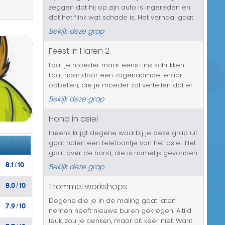
zeggen dat hij op zijn auto is ingereden en
Transport/Verkeer
dat het flink wat schade is. Het verhaal gaat
wat verder en ineens zegt de beller dat hij
Kerst/Sinterklaas
Bekijk deze grap
toch niet van plan is om voor de kosten voor
de reparatie op ...
Feest in Haren 2
Diversen/Andere
Laat je moeder maar eens flink schrikken!
Laat haar door een zogenaamde leraar
opbellen, die je moeder zal vertellen dat er
op jouw Facebook pagina een oproep staat
Bekijk deze grap
voor een groot feest, in je eigen huis. En het
is een openbare oproep, dus ...
Hond in asiel
Ineens krijgt degene waarbij je deze grap uit
gaat halen een telefoontje van het asiel. Het
gaat over de hond, die is namelijk gevonden.
8.1
10
Volgens de ingebrachte chip is het zijn/haar
Bekijk deze grap
/
hond en zal deze dan ook afgeleverd
8.0
10
worden op het aangegev...
Trommel workshops
/
Degene die je in de maling gaat laten
7.9
10
/
nemen heeft nieuwe buren gekregen. Altijd
leuk, zou je denken, maar dit keer niet. Want
7.7
10