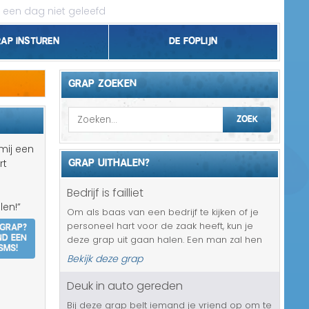
 een dag niet geleefd
rap insturen
De foplijn
Bel grappen
GRAP ZOEKEN
Topgrappen
ZOEK
Handhaving
mij een
GRAP UITHALEN?
rt
18+ en Relatie
Bedrijf is failliet
Zakelijk/Studie
len!”
Om als baas van een bedrijf te kijken of je
 grap?
personeel hart voor de zaak heeft, kun je
Geld/Belasting
nd een
deze grap uit gaan halen. Een man zal hen
SMS!
namelijk op gaan bellen met de mededeling
Bekijk deze grap
Buurt/Gemeente
dat het bedrijf al ruim een week failliet is. En
ze mogen niets tegen ...
Deuk in auto gereden
Pakket/Bestelling
Bij deze grap belt iemand je vriend op om te