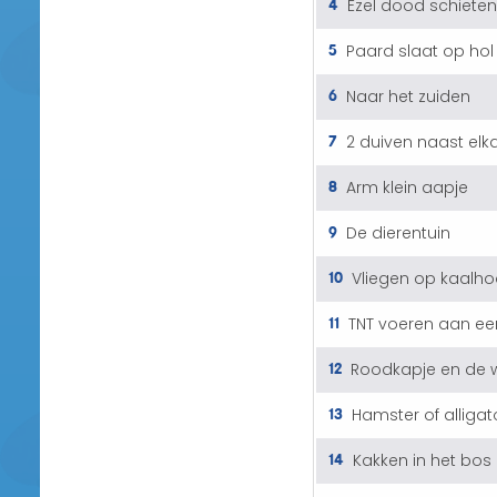
4
Ezel dood schiete
5
Paard slaat op hol
6
Naar het zuiden
7
2 duiven naast elk
8
Arm klein aapje
9
De dierentuin
10
Vliegen op kaalho
11
TNT voeren aan ee
12
Roodkapje en de w
13
Hamster of alligat
14
Kakken in het bos