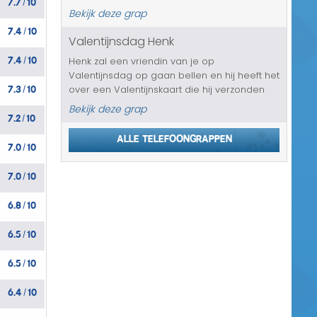
/
deze mensen, die jouw slachtoffer eventjes
Bekijk deze grap
op gaan bellen voor deze grap, zullen
7.4
10
/
vragen naar de isolatie van de hu...
Valentijnsdag Henk
7.4
10
Henk zal een vriendin van je op
/
Valentijnsdag op gaan bellen en hij heeft het
7.3
10
over een Valentijnskaart die hij verzonden
/
heeft, omdat hij echt verliefd op haar is. Hij
Bekijk deze grap
7.2
10
weet haar mooie dingen te vertellen en
/
misschien gaat ze smelten voor He...
Alle telefoongrappen
7.0
10
/
7.0
10
/
6.8
10
/
6.5
10
/
6.5
10
/
6.4
10
/