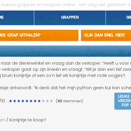
leukste grappen en moppen online...
een dag niet gelachen is
me
Grappen
G
1 april grappen
euke grap uithalen?
Klik dan snel hier!
Belgen grappen
Dieren grappen
t naar de dierenwinkel en vraag aan de verkoper: “Heeft u voor 
 verkoper gaat op zijn knieën en vraagt: “Wil je dan een lief zwa
Domme grappen
g bruin konijntje of een zo’n lief wit konijntje met rode oogjes?
Droge grappen
isje antwoordt: “Ik denk dat het mijn python geen kut kan sche
Leuke
Flauwe grappen
Verze
/10
(
141
stemmen)
fop 
Grove grappen
pen
/ Konijntje te koop?
Jantje grappen