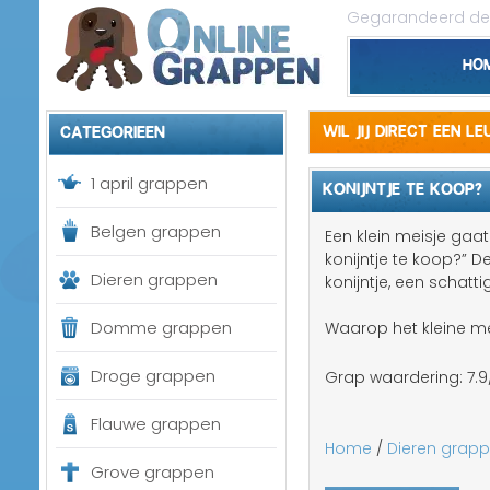
Gegarandeerd de 
Ho
Categorieen
Wil jij direct een l
1 april grappen
KONIJNTJE TE KOOP?
Belgen grappen
Een klein meisje gaa
konijntje te koop?” De
Dieren grappen
konijntje, een schatti
Domme grappen
Waarop het kleine me
Droge grappen
Grap waardering:
7.9
Flauwe grappen
Home
/
Dieren grap
Grove grappen