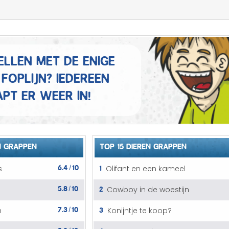
Mannen grappen
Sex grappen
Slechte grappen
ellen met de enige
foplijn? Iedereen
Turken grappen
pt er weer in!
Vrouwen grappen
N GRAPPEN
TOP 15 DIEREN GRAPPEN
6.4
10
1
s
Olifant en een kameel
/
5.8
10
2
Cowboy in de woestijn
/
7.3
10
3
n
Konijntje te koop?
/
5.9
10