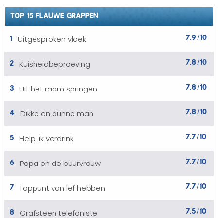
TOP 15 FLAUWE GRAPPEN
7.9
10
1
Uitgesproken vloek
/
7.8
10
2
Kuisheidbeproeving
/
7.8
10
3
Uit het raam springen
/
7.8
10
4
Dikke en dunne man
/
7.7
10
5
Help! ik verdrink
/
7.7
10
6
Papa en de buurvrouw
/
7.7
10
7
Toppunt van lef hebben
/
7.5
10
8
Grafsteen telefoniste
/