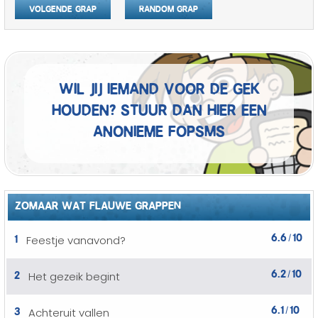
Volgende grap
Random grap
Wil jij iemand voor de gek
houden? Stuur dan hier een
anonieme fopSMS
ZOMAAR WAT FLAUWE GRAPPEN
6.6
10
1
Feestje vanavond?
/
6.2
10
2
Het gezeik begint
/
6.1
10
3
Achteruit vallen
/