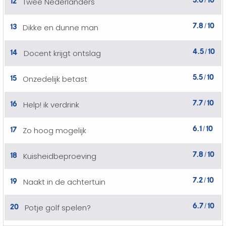
Twee Nederlanders
/
7.8
10
13
Dikke en dunne man
/
4.5
10
14
Docent krijgt ontslag
/
5.5
10
15
Onzedelijk betast
/
7.7
10
16
Help! ik verdrink
/
6.1
10
17
Zo hoog mogelijk
/
7.8
10
18
Kuisheidbeproeving
/
7.2
10
19
Naakt in de achtertuin
/
6.7
10
20
Potje golf spelen?
/