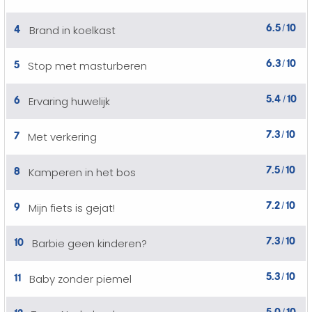
6.5
10
4
Brand in koelkast
/
6.3
10
5
Stop met masturberen
/
5.4
10
6
Ervaring huwelijk
/
7.3
10
7
Met verkering
/
7.5
10
8
Kamperen in het bos
/
7.2
10
9
Mijn fiets is gejat!
/
7.3
10
10
Barbie geen kinderen?
/
5.3
10
11
Baby zonder piemel
/
5.0
10
12