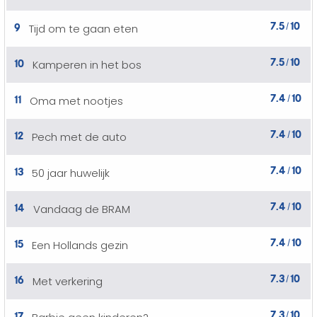
7.5
10
9
Tijd om te gaan eten
/
7.5
10
10
Kamperen in het bos
/
7.4
10
11
Oma met nootjes
/
7.4
10
12
Pech met de auto
/
7.4
10
13
50 jaar huwelijk
/
7.4
10
14
Vandaag de BRAM
/
7.4
10
15
Een Hollands gezin
/
7.3
10
16
Met verkering
/
7.3
10
17
/