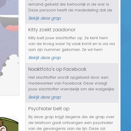
iemand gebeld die behoorlijk in de war is.
Transport/Verkeer
Deze persoon heeft de mededeling dat de
kerstpakketten zijn verwisseld. Hij wil ze
Kerst/Sinterklaas
Bekijk deze grap
eigenlijk meteen om gaan ruilen. Ook krijgt je
slachtoffer te horen dat z...
Kitty zoekt zaadonor
Diversen/Andere
Kitty belt jouw slachtoffer op. Ze kent hem
van de kroeg waar hij vaak komt en is via via
aan zijn nummer gekomen. Ze wil hem
namelijk wat vragen. Of hij haar zaaddonor
Bekijk deze grap
wil worden. Ze vindt namelijk dat jouw
mannelijke slachtoffer het perfe...
Naaktfoto's op Facebook
Het slachtoffer wordt opgebeld door een
medewerker van Facebook. Deze vraagt
jouw slachtoffer vriendelijk om die walgelijke
naakt foto's van zijn Facebook te
Bekijk deze grap
verwijderen....
Psychiater belt op
Bij deze grap krijgt degene die de grap over
de telefoon gaat ontvangen een psychiater
van de gevangenis aan de lijn. Deze zal