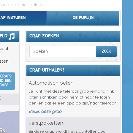
 een dag niet geleefd
rap insturen
De foplijn
Bel grappen
eld
GRAP ZOEKEN
Topgrappen
veel
ZOEK
r
Handhaving
sten
GRAP UITHALEN?
18+ en Relatie
 grap?
nd een
Automatisch bellen
SMS!
Zakelijk/Studie
Je kunt met deze telefoongrap iemand flink
E
laten schrikken door hem of haar te laten
Geld/Belasting
denken dat er een app op zijn/haar telefoon
staat, die automatisch met complete
Bekijk deze grap
Buurt/Gemeente
vreemdelingen gaat bellen. Op zich is dat
natuurlijk niet leuk en al helema...
Kerstpakketten
Pakket/Bestelling
Bij deze grap wordt het slachtoffer door