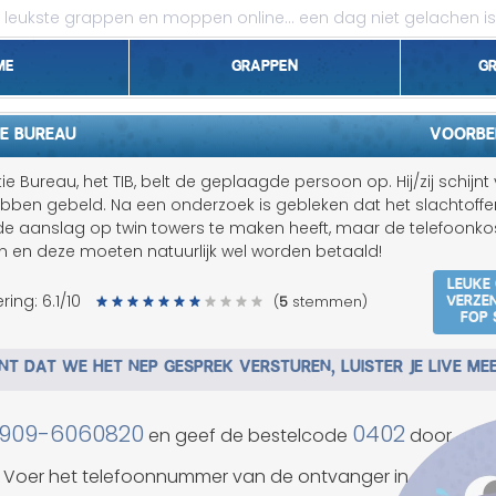
leukste grappen en moppen online...
een dag niet gelachen is
me
Grappen
G
1 april grappen
IE BUREAU
Voorbe
Belgen grappen
ie Bureau, het TIB, belt de geplaagde persoon op. Hij/zij schijnt 
hebben gebeld. Na een onderzoek is gebleken dat het slachtoffe
Dieren grappen
de aanslag op twin towers te maken heeft, maar de telefoonko
n en deze moeten natuurlijk wel worden betaald!
Domme grappen
Leuke
Verze
ring:
6.1
/10
(
5
stemmen)
fop 
Droge grappen
T DAT WE HET NEP GESPREK VERSTUREN, LUISTER JE LIVE ME
Flauwe grappen
Grove grappen
909-6060820
0402
en geef de bestelcode
door
Jantje grappen
Voer het telefoonnummer van de ontvanger in