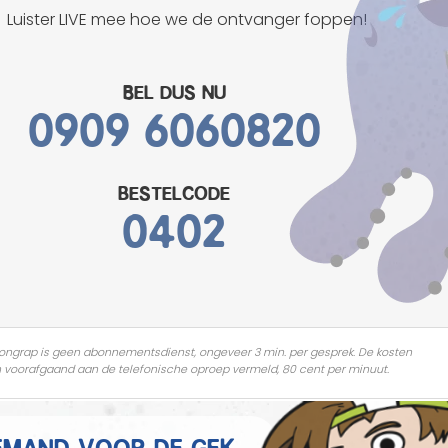
Mannen grappen
Luister LIVE mee hoe we de ontvanger foppen!
Sex grappen
Bel dus nu
0909 6060820
Slechte grappen
Turken grappen
bestelcode
Vrouwen grappen
0402
ongrap is geen abonnementsdienst, ongeveer 3 min. per gesprek. De kosten
 voorafgaand aan de telefonische oproep vermeld, 80 cent per minuut.
 iemand voor de gek