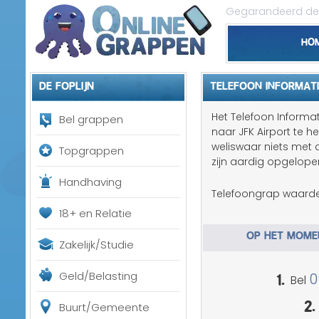
Gegarandeerd de 
Ho
De foplijn
TELEFOON INFORMAT
Het Telefoon Informat
Bel grappen
naar JFK Airport te 
weliswaar niets met 
Topgrappen
zijn aardig opgelope
Handhaving
Telefoongrap waarde
18+ en Relatie
OP HET MOMEN
Zakelijk/Studie
1.
Geld/Belasting
0
Bel
2.
Buurt/Gemeente