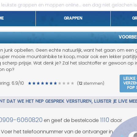
leukste grappen en moppen online...
een dag niet gelachen is
me
Grappen
G
1 april grappen
Voorbe
Belgen grappen
 junk opbellen. Geen echte natuurlijk, want het gaan om een 
super mooie mountainbike te koop, maar ook een lekker partijtj
Dieren grappen
 scherp prijsje. Wat denk je? Zal het slachtoffer er gewoon op 
oon op?
Domme grappen
Leuke
Verze
ring:
6.9
/10
(
12
stemmen)
fop 
Droge grappen
T DAT WE HET NEP GESPREK VERSTUREN, LUISTER JE LIVE ME
Flauwe grappen
Grove grappen
0909-6060820
1110
en geef de bestelcode
door
Jantje grappen
Voer het telefoonnummer van de ontvanger in