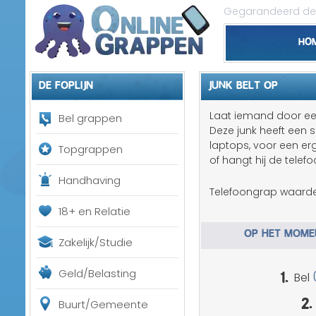
Gegarandeerd de 
Ho
De foplijn
JUNK BELT OP
Laat iemand door een
Bel grappen
Deze junk heeft een 
laptops, voor een erg
Topgrappen
of hangt hij de telef
Handhaving
Telefoongrap waarde
18+ en Relatie
OP HET MOMEN
Zakelijk/Studie
1.
Geld/Belasting
Bel
2.
Buurt/Gemeente