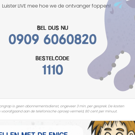
Mannen grappen
Luister LIVE mee hoe we de ontvanger foppen!
Sex grappen
Bel dus nu
0909 6060820
Slechte grappen
Turken grappen
bestelcode
Vrouwen grappen
1110
ongrap is geen abonnementsdienst, ongeveer 3 min. per gesprek. De kosten
 voorafgaand aan de telefonische oproep vermeld, 80 cent per minuut.
ellen met de enige