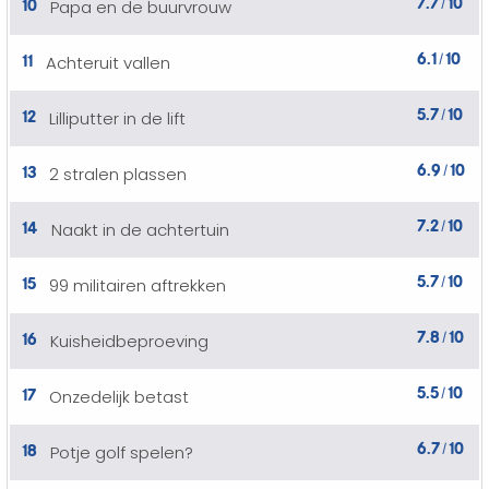
7.7
10
10
Papa en de buurvrouw
/
6.1
10
11
Achteruit vallen
/
5.7
10
12
Lilliputter in de lift
/
6.9
10
13
2 stralen plassen
/
7.2
10
14
Naakt in de achtertuin
/
5.7
10
15
99 militairen aftrekken
/
7.8
10
16
Kuisheidbeproeving
/
5.5
10
17
Onzedelijk betast
/
6.7
10
18
Potje golf spelen?
/