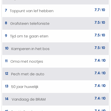
7.7
10
7
Toppunt van lef hebben
/
7.5
10
8
Grafsteen telefoniste
/
7.5
10
9
Tijd om te gaan eten
/
7.5
10
10
Kamperen in het bos
/
7.4
10
11
Oma met nootjes
/
7.4
10
12
Pech met de auto
/
7.4
10
13
50 jaar huwelijk
/
7.4
10
14
Vandaag de BRAM
/
7.4
10
15