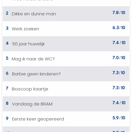
7.8
10
2
Dikke en dunne man
/
6.3
10
3
Werk zoeken
/
7.4
10
4
50 jaar huwelijk
/
7.0
10
5
Mag ik naar de WC?
/
7.3
10
6
Barbie geen kinderen?
/
7.3
10
7
Bioscoop kaartje
/
7.4
10
8
Vandaag de BRAM
/
5.9
10
9
Eerste keer geopereerd
/