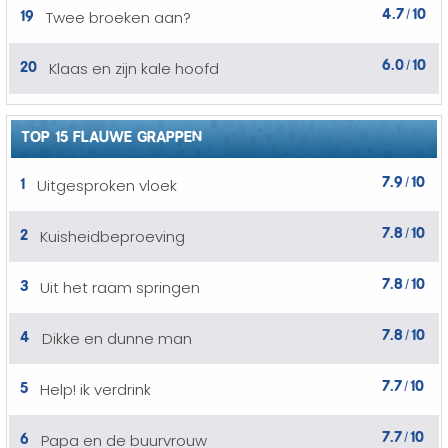
4.7
10
19
Twee broeken aan?
/
6.0
10
20
Klaas en zijn kale hoofd
/
TOP 15 FLAUWE GRAPPEN
7.9
10
1
Uitgesproken vloek
/
7.8
10
2
Kuisheidbeproeving
/
7.8
10
3
Uit het raam springen
/
7.8
10
4
Dikke en dunne man
/
7.7
10
5
Help! ik verdrink
/
7.7
10
6
Papa en de buurvrouw
/