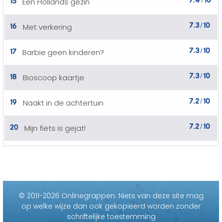
Een Hollands gezin
/
7.3
10
16
Met verkering
/
7.3
10
17
Barbie geen kinderen?
/
7.3
10
18
Bioscoop kaartje
/
7.2
10
19
Naakt in de achtertuin
/
7.2
10
20
Mijn fiets is gejat!
/
© 2011-2026 Onlinegrappen.
Niets van deze site mag
op welke wijze dan ook gekopieerd worden zonder
schriftelijke toestemming