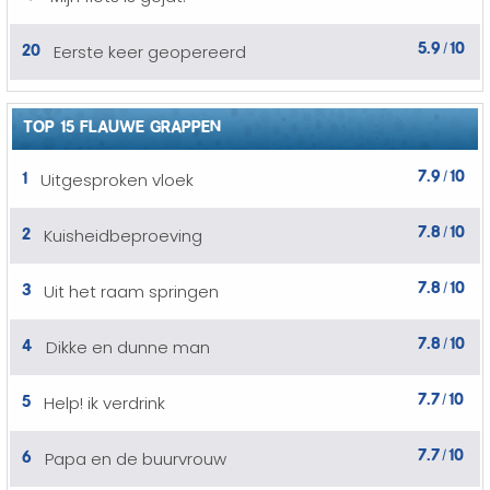
5.9
10
20
Eerste keer geopereerd
/
TOP 15 FLAUWE GRAPPEN
7.9
10
1
Uitgesproken vloek
/
7.8
10
2
Kuisheidbeproeving
/
7.8
10
3
Uit het raam springen
/
7.8
10
4
Dikke en dunne man
/
7.7
10
5
Help! ik verdrink
/
7.7
10
6
Papa en de buurvrouw
/