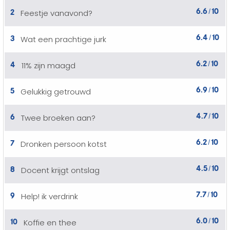
6.6
10
2
Feestje vanavond?
/
6.4
10
3
Wat een prachtige jurk
/
6.2
10
4
11% zijn maagd
/
6.9
10
5
Gelukkig getrouwd
/
4.7
10
6
Twee broeken aan?
/
6.2
10
7
Dronken persoon kotst
/
4.5
10
8
Docent krijgt ontslag
/
7.7
10
9
Help! ik verdrink
/
6.0
10
10
Koffie en thee
/