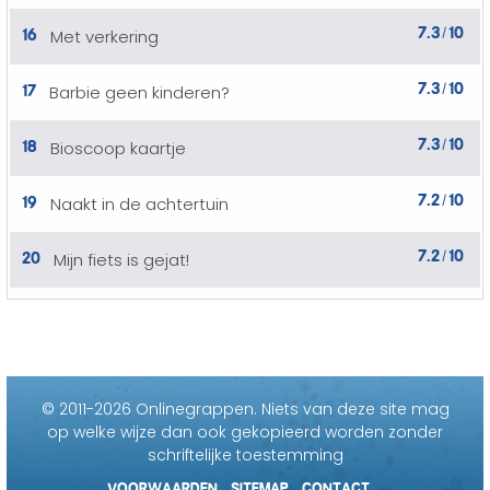
7.3
10
16
Met verkering
/
7.3
10
17
Barbie geen kinderen?
/
7.3
10
18
Bioscoop kaartje
/
7.2
10
19
Naakt in de achtertuin
/
7.2
10
20
Mijn fiets is gejat!
/
© 2011-2026 Onlinegrappen.
Niets van deze site mag
op welke wijze dan ook gekopieerd worden zonder
schriftelijke toestemming
VOORWAARDEN
SITEMAP
CONTACT