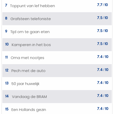
7.7
10
7
Toppunt van lef hebben
/
7.5
10
8
Grafsteen telefoniste
/
7.5
10
9
Tijd om te gaan eten
/
7.5
10
10
Kamperen in het bos
/
7.4
10
11
Oma met nootjes
/
7.4
10
12
Pech met de auto
/
7.4
10
13
50 jaar huwelijk
/
7.4
10
14
Vandaag de BRAM
/
7.4
10
15
Een Hollands gezin
/