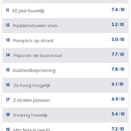
7.4
10
11
50 jaar huwelijk
/
5.2
10
12
Paddenstoelen eten
/
5.0
10
13
Paraplu’s op straat
/
7.7
10
14
Papa en de buurvrouw
/
7.8
10
15
Kuisheidbeproeving
/
6.1
10
16
Zo hoog mogelijk
/
6.9
10
17
2 stralen plassen
/
5.4
10
18
Ervaring huwelijk
/
7.2
10
19
Mijn fiets is gejat!
/