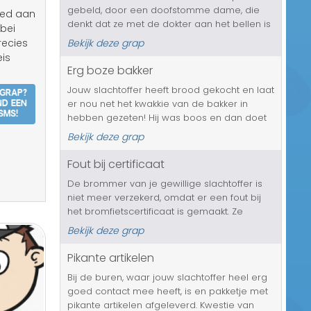
gebeld, door een doofstomme dame, die
Transport/Verkeer
 bed aan
denkt dat ze met de dokter aan het bellen is
bei
en dus allerlei kwaaltjes met je slachtoffer
Kerst/Sinterklaas
recies
Bekijk deze grap
door gaat nemen. En hoe vaak deze
is
persoon ook tegen de vrouw zal zeggen ...
Erg boze bakker
Diversen/Andere
 grap?
Jouw slachtoffer heeft brood gekocht en laat
nd een
er nou net het kwakkie van de bakker in
SMS!
hebben gezeten! Hij was boos en dan doet
de bakker dat soort maffe streken. Gelukkig
Bekijk deze grap
mag het gebelde slachtoffer de lege
verpakking langs komen brengen, da...
Fout bij certificaat
De brommer van je gewillige slachtoffer is
niet meer verzekerd, omdat er een fout bij
het bromfietscertificaat is gemaakt. Ze
komen er wel laat achter, maar beter laat
Bekijk deze grap
dan nooit natuurlijk. En nu mag je slachtoffer
3 weken lang niet brommer...
Pikante artikelen
Bij de buren, waar jouw slachtoffer heel erg
goed contact mee heeft, is en pakketje met
pikante artikelen afgeleverd. Kwestie van