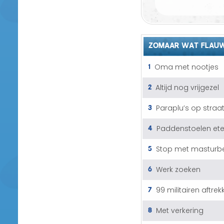
ZOMAAR WAT FLAUW
1
Oma met nootjes
2
Altijd nog vrijgezel
3
Paraplu’s op straa
4
Paddenstoelen et
5
Stop met masturb
6
Werk zoeken
7
99 militairen aftrek
8
Met verkering