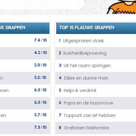
E GRAPPEN
TOP 15 FLAUWE GRAPPEN
7.4
10
1
Uitgesproken vloek
/
4.5
10
2
Kuisheidbeproeving
/
5.0
10
3
t
Uit het raam springen
/
5.2
10
4
en
Dikke en dunne man
/
6.3
10
5
eren
Help! ik verdrink
/
6.3
10
6
Papa en de buurvrouw
/
5.7
10
7
ken
Toppunt van lef hebben
/
7.3
10
8
Grafsteen telefoniste
/