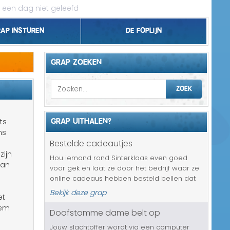
 een dag niet geleefd
rap insturen
De foplijn
Bel grappen
GRAP ZOEKEN
Topgrappen
ZOEK
Handhaving
GRAP UITHALEN?
ts
18+ en Relatie
ns
Bestelde cadeautjes
Zakelijk/Studie
zijn
Hou iemand rond Sinterklaas even goed
dan
voor gek en laat ze door het bedrijf waar ze
Geld/Belasting
online cadeaus hebben besteld bellen dat
alle bestelde cadeautjes pas na het
Bekijk deze grap
Buurt/Gemeente
et
sinterklaasfeest zullen worden verzonden. Al
hem
het mogelijke is er al geprobeerd o...
Doofstomme dame belt op
Pakket/Bestelling
Jouw slachtoffer wordt via een computer