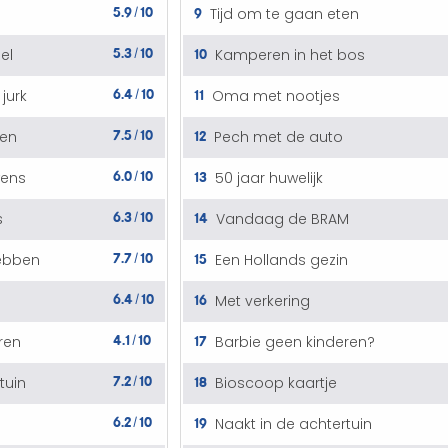
5.9
10
9
Tijd om te gaan eten
/
5.3
10
10
el
Kamperen in het bos
/
6.4
10
11
jurk
Oma met nootjes
/
7.5
10
12
ten
Pech met de auto
/
6.0
10
13
wens
50 jaar huwelijk
/
6.3
10
14
s
Vandaag de BRAM
/
7.7
10
15
hebben
Een Hollands gezin
/
6.4
10
16
Met verkering
/
4.1
10
17
ren
Barbie geen kinderen?
/
7.2
10
18
tuin
Bioscoop kaartje
/
6.2
10
19
Naakt in de achtertuin
/