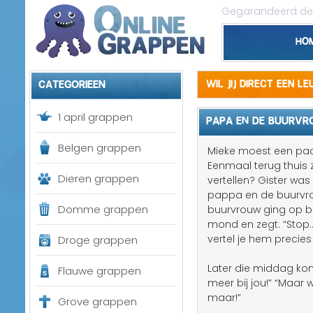
Gegarandeerd de 
Ho
Categorieen
Wil jij direct een l
1 april grappen
PAPA EN DE BUURV
Belgen grappen
Mieke moest een paa
Eenmaal terug thuis z
Dieren grappen
vertellen? Gister was
pappa en de buurvro
Domme grappen
buurvrouw ging op be
mond en zegt: “Stop.
vertel je hem precies
Droge grappen
Later die middag komt 
Flauwe grappen
meer bij jou!” “Maar 
maar!”
Grove grappen