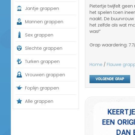
Pietertje twijfelt ge
Jantje grappen
het spelen toen ine
naakt. De buurvrouw
Mannen grappen
het zelfde als wat 
was!”
Sex grappen
Grap waardering:
7.7
Slechte grappen
Turken grappen
Home
/
Flauwe grap
Vrouwen grappen
Volgende grap
Foplijn grappen
Alle grappen
Keertj
een orig
dan 