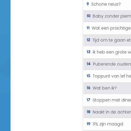
9
Schone neus?
10
Baby zonder piem
11
Wat een prachtige 
12
Tijd om te gaan e
13
Ik heb een grote 
14
Puberende ouder
15
Toppunt van lef 
16
Wat ben ik?
17
Stoppen met dine
18
Naakt in de achter
19
11% zijn maagd