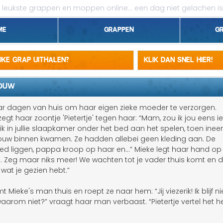
leukste grappen en moppen online...
een dag niet gelachen is
me
Grappen
G
1 april grappen
euke grap uithalen?
Klik dan snel hier!
Belgen grappen
ROUW
Dieren grappen
r dagen van huis om haar eigen zieke moeder te verzorgen.
egt haar zoontje 'Pietertje' tegen haar: “Mam, zou ik jou eens ie
Domme grappen
 ik in jullie slaapkamer onder het bed aan het spelen, toen inee
uw binnen kwamen. Ze hadden allebei geen kleding aan. De
Droge grappen
d liggen, pappa kroop op haar en...” Mieke legt haar hand op 
.. Zeg maar niks meer! We wachten tot je vader thuis komt en 
Flauwe grappen
 wat je gezien hebt.”
Grove grappen
Mieke's man thuis en roept ze naar hem: “Jij viezerik! Ik blijf ni
waarom niet?” vraagt haar man verbaast. “Pietertje vertel het 
Jantje grappen