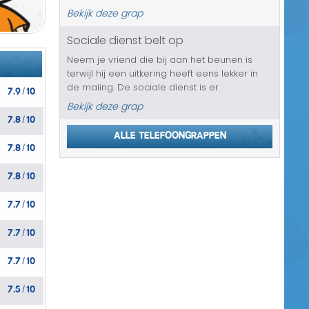
verkeerd bezorgen. Kan natuurlijk gewoon
Bekijk deze grap
gebeuren, maar het is aan je slachtoffer om
aan hen uit te leggen wat...
Sociale dienst belt op
Neem je vriend die bij aan het beunen is
terwijl hij een uitkering heeft eens lekker in
de maling. De sociale dienst is er
7.9
10
/
zogenaamd achter gekomen en deze bellen
Bekijk deze grap
hem op dat hij is betrapt. Dat gaat hem
7.8
10
/
natuurlijk heel wat kosten en niet zo...
Alle telefoongrappen
7.8
10
/
7.8
10
/
7.7
10
/
7.7
10
/
7.7
10
/
7.5
10
/