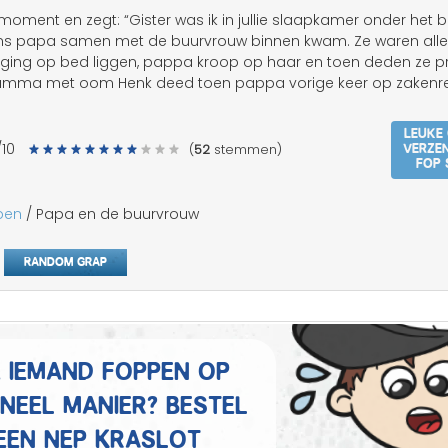
Mannen grappen
en moment en zegt: “Gister was ik in jullie slaapkamer onder het
ens papa samen met de buurvrouw binnen kwam. Ze waren alle
Sex grappen
 ging op bed liggen, pappa kroop op haar en toen deden ze p
mamma met oom Henk deed toen pappa vorige keer op zakenre
Slechte grappen
Leuke
Verze
/10
Turken grappen
(
52
stemmen)
fop 
Vrouwen grappen
pen
/ Papa en de buurvrouw
Random grap
e iemand foppen op
ineel manier? Bestel
een nep kraslot