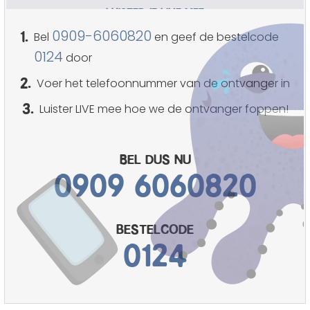
LUISTER JE LIVE MEE
1.
0909-6060820
Bel
en geef de bestelcode
0124
door
2.
Voer het telefoonnummer van de ontvanger in
3.
Luister LIVE mee hoe we de ontvanger foppen!
Bel dus nu
0909 6060820
bestelcode
0124