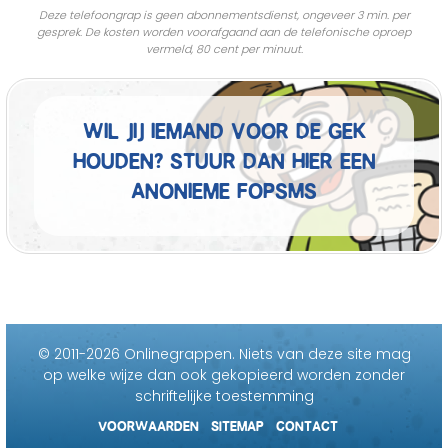
Deze telefoongrap is geen abonnementsdienst, ongeveer 3 min. per
gesprek. De kosten worden voorafgaand aan de telefonische oproep
vermeld, 80 cent per minuut.
Wil jij iemand voor de gek
houden? Stuur dan hier een
anonieme fopSMS
© 2011-2026 Onlinegrappen.
Niets van deze site mag
op welke wijze dan ook gekopieerd worden zonder
schriftelijke toestemming
VOORWAARDEN
SITEMAP
CONTACT